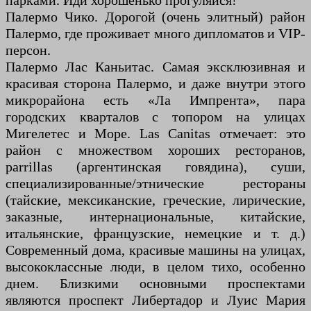
парками. Иди хорошенько прогуляйся!
Палермо Чико. Дорогой (очень элитный) район
Палермо, где проживает много дипломатов и VIP-
персон.
Палермо Лас Каньитас. Самая эксклюзивная и
красивая сторона Палермо, и даже внутри этого
микрорайона есть «Ла Импрента», пара
городских кварталов с топором на улицах
Мигелетес и Море. Las Canitas отмечает: это
район с множеством хороших ресторанов,
parrillas (аргентинская говядина), суши,
специализированные/этнические рестораны
(тайские, мексиканские, греческие, лирические,
заказные, интернациональные, китайские,
итальянские, французские, немецкие и т. д.)
Современный дома, красивые машины на улицах,
высококлассные люди, в целом тихо, особенно
днем. Близкими основными проспектами
являются проспект Либертадор и Луис Мария