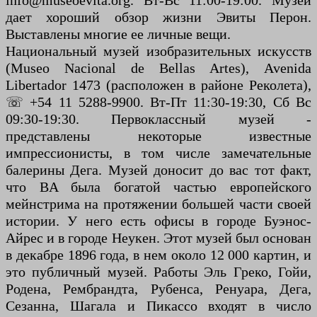
info@museoevita.org. Вт-Вс 11:00-19:00. Музей
дает хороший обзор жизни Эвиты Перон.
Выставлены многие ее личные вещи.
Национальный музей изобразительных искусств
(Museo Nacional de Bellas Artes), Avenida
Libertador 1473 (расположен в районе Реколета),
☏ +54 11 5288-9900. Вт-Пт 11:30-19:30, Сб Вс
09:30-19:30. Первоклассный музей -
представлены некоторые известные
импрессионисты, в том числе замечательные
балерины Дега. Музей доносит до вас тот факт,
что BA была богатой частью европейского
мейнстрима на протяжении большей части своей
истории. У него есть офисы в городе Буэнос-
Айрес и в городе Неукен. Этот музей был основан
в декабре 1896 года, в нем около 12 000 картин, и
это публичный музей. Работы Эль Греко, Гойи,
Родена, Рембрандта, Рубенса, Ренуара, Дега,
Сезанна, Шагала и Пикассо входят в число