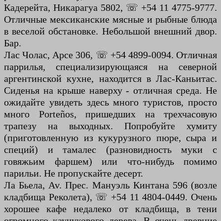
Кадерейта, Никарагуа 5802, ☏ +54 11 4775-9777.
Отличные мексиканские мясные и рыбные блюда
в веселой обстановке. Небольшой внешний двор.
Бар.
Лас Чолас, Арсе 306, ☏ +54 4899-0094. Отличная
паррилья, специализирующаяся на северной
аргентинской кухне, находится в Лас-Каньитас.
Сиденья на крыше наверху - отличная среда. Не
ожидайте увидеть здесь много туристов, просто
много Porteños, пришедших на трехчасовую
трапезу на выходных. Попробуйте хумиту
(приготовленную из кукурузного пюре, сыра и
специй) и тамалес (разновидность муки с
говяжьим фаршем) или что-нибудь помимо
парильи. Не пропускайте десерт.
Ла Бьела, Av. Прес. Мануэль Кинтана 596 (возле
кладбища Реколета), ☏ +54 11 4804-0449. Очень
хорошее кафе недалеко от кладбища, в тени
огромного каучукового дерева. В очень древние