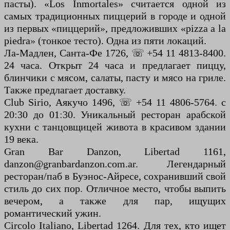
пасты). «Los Inmortales» считается одной из
самых традиционных пиццерий в городе и одной
из первых «пиццерий», предложивших «pizza a la
piedra» (тонкое тесто). Одна из пяти локаций.
Ла-Мадлен, Санта-Фе 1726, ☏ +54 11 4813-8400.
24 часа. Открыт 24 часа и предлагает пиццу,
блинчики с мясом, салаты, пасту и мясо на гриле.
Также предлагает доставку.
Club Sirio, Аякучо 1496, ☏ +54 11 4806-5764. с
20:30 до 01:30. Уникальный ресторан арабской
кухни с танцовщицей живота в красивом здании
19 века.
Gran Bar Danzon, Libertad 1161,
danzon@granbardanzon.com.ar. Легендарный
ресторан/паб в Буэнос-Айресе, сохранивший свой
стиль до сих пор. Отличное место, чтобы выпить
вечером, а также для пар, ищущих
романтический ужин.
Circolo Italiano, Libertad 1264. Для тех, кто ищет