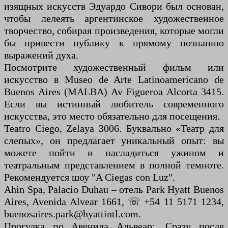
изящных искусств Эдуардо Сивори был основан,
чтобы лелеять аргентинское художественное
творчество, собирая произведения, которые могли
бы привести публику к прямому познанию
выражений духа.
Посмотрите художественный фильм или
искусство в Museo de Arte Latinoamericano de
Buenos Aires (MALBA) Av Figueroa Alcorta 3415.
Если вы истинный любитель современного
искусства, это место обязательно для посещения.
Teatro Ciego, Zelaya 3006. Буквально «Театр для
слепых», он предлагает уникальный опыт: вы
можете пойти и насладиться ужином и
театральным представлением в полной темноте.
Рекомендуется шоу "A Ciegas con Luz".
Ahin Spa, Palacio Duhau – отель Park Hyatt Buenos
Aires, Avenida Alvear 1661, ☏ +54 11 5171 1234,
buenosaires.park@hyattintl.com.
Прогулка по Авенида Альвеар:. Сразу после