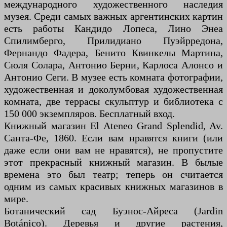
международного художественного наследия
музея. Среди самых важных аргентинских картин
есть работы Кандидо Лопеса, Лино Энеа
Спилимберго, Прилидиано Пуэйрредона,
Фернандо Фадера, Бенито Квинкелы Мартина,
Сюля Солара, Антонио Берни, Карлоса Алонсо и
Антонио Сеги. В музее есть комната фотографии,
художественная и доколумбовая художественная
комната, две террасы скульптур и библиотека с
150 000 экземпляров. Бесплатный вход.
Книжный магазин El Ateneo Grand Splendid, Av.
Санта-Фе, 1860. Если вам нравятся книги (или
даже если они вам не нравятся), не пропустите
этот прекрасный книжный магазин. В былые
времена это был театр; теперь он считается
одним из самых красивых книжных магазинов в
мире.
Ботанический сад Буэнос-Айреса (Jardin
Botánico). Деревья и другие растения,