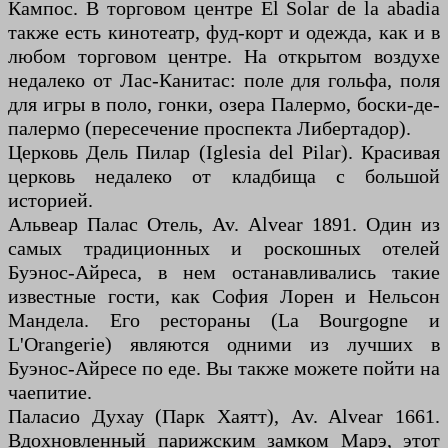
Кампос. В торговом центре El Solar de la abadia
также есть кинотеатр, фуд-корт и одежда, как и в
любом торговом центре. На открытом воздухе
недалеко от Лас-Канитас: поле для гольфа, поля
для игры в поло, гонки, озера Палермо, боски-де-
палермо (пересечение проспекта Либертадор).
Церковь Дель Пилар (Iglesia del Pilar). Красивая
церковь недалеко от кладбища с большой
историей.
Альвеар Палас Отель, Av. Alvear 1891. Один из
самых традиционных и роскошных отелей
Буэнос-Айреса, в нем останавливались такие
известные гости, как София Лорен и Нельсон
Мандела. Его рестораны (La Bourgogne и
L'Orangerie) являются одними из лучших в
Буэнос-Айресе по еде. Вы также можете пойти на
чаепитие.
Паласио Духау (Парк Хаятт), Av. Alvear 1661.
Вдохновленный парижским замком Марэ, этот