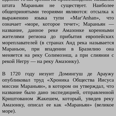
штата Мараньян не существует. Наиболее
общепринятыми теориями являются: отсылка к
выражению языка тупи «Mar'Anhan», что
означает «море, которое течет»; Мараньян —
название, данное реке Амазонке коренными
жителями региона до прибытия европейских
мореплавателей (в странах Анд река называется
Мараньон, при впадении в Бразилию она
меняется на реку Солимоэнш, а при слиянии с
рекой Негру — на реку Амазонку).
В 1720 году иезуит Домингуш де Араужу
опубликовал труд «Хроника Общества Иисуса
миссии Мараньян», в котором он утверждал, что
название было дано экспедицией, отправленной
Криштованом Жакешем, который, увидев реку
Амазонку, описал ее как «Мараньян» (великое
море).