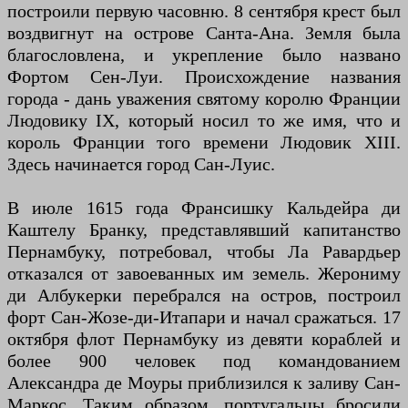
построили первую часовню. 8 сентября крест был
воздвигнут на острове Санта-Ана. Земля была
благословлена, и укрепление было названо
Фортом Сен-Луи. Происхождение названия
города - дань уважения святому королю Франции
Людовику IX, который носил то же имя, что и
король Франции того времени Людовик XIII.
Здесь начинается город Сан-Луис.
В июле 1615 года Франсишку Кальдейра ди
Каштелу Бранку, представлявший капитанство
Пернамбуку, потребовал, чтобы Ла Равардьер
отказался от завоеванных им земель. Жерониму
ди Албукерки перебрался на остров, построил
форт Сан-Жозе-ди-Итапари и начал сражаться. 17
октября флот Пернамбуку из девяти кораблей и
более 900 человек под командованием
Александра де Моуры приблизился к заливу Сан-
Маркос. Таким образом, португальцы бросили