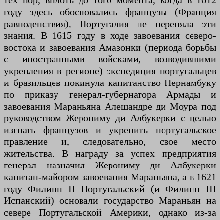
тех пор, вплоть до того момента, когда в 1612
году здесь обосновались французы (Франция
равноденствия), Португалия не переняла эти
знания. В 1615 году в ходе завоевания северо-
востока и завоевания Амазонки (периода борьбы
с иностранными войсками, возводившими
укрепления в регионе) экспедиция португальцев
и бразильцев покинула капитанство Пернамбуку
по приказу генерал-губернатора Армады и
завоевания Мараньяна Алешандре ди Моура под
руководством Жерониму ди Албукерки с целью
изгнать французов и укрепить португальское
правление и, следовательно, свое место
жительства. В награду за успех предприятия
генерал назначил Жерониму ди Албукерки
капитан-майором завоевания Мараньяна, а в 1621
году Филипп II Португальский (и Филипп III
Испанский) основали государство Мараньян на
севере Португальской Америки, однако из-за