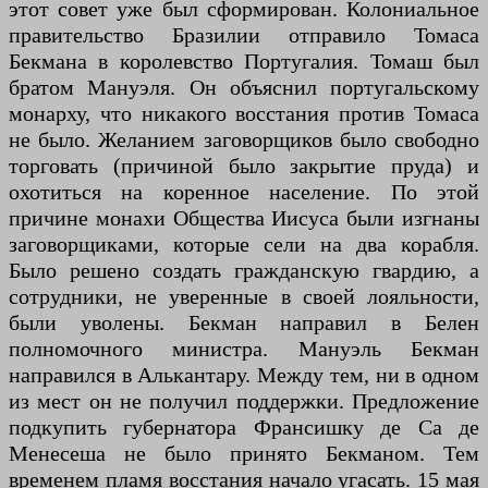
этот совет уже был сформирован. Колониальное
правительство Бразилии отправило Томаса
Бекмана в королевство Португалия. Томаш был
братом Мануэля. Он объяснил португальскому
монарху, что никакого восстания против Томаса
не было. Желанием заговорщиков было свободно
торговать (причиной было закрытие пруда) и
охотиться на коренное население. По этой
причине монахи Общества Иисуса были изгнаны
заговорщиками, которые сели на два корабля.
Было решено создать гражданскую гвардию, а
сотрудники, не уверенные в своей лояльности,
были уволены. Бекман направил в Белен
полномочного министра. Мануэль Бекман
направился в Алькантару. Между тем, ни в одном
из мест он не получил поддержки. Предложение
подкупить губернатора Франсишку де Са де
Менесеша не было принято Бекманом. Тем
временем пламя восстания начало угасать. 15 мая