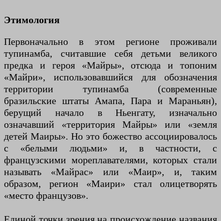
Этимология
Первоначально в этом регионе проживали
тупинамба, считавшие себя детьми великого
предка и героя «Майры», отсюда и топоним
«Майри», использовавшийся для обозначения
территории тупинамба (современные
бразильские штаты Амапа, Пара и Мараньян),
берущий начало в Ньенгату, изначально
означавший «территория Майры» или «земля
детей Маиры». Но это божество ассоциировалось
с «белыми людьми» и, в частности, с
французскими мореплавателями, которых стали
называть «Майрас» или «Маир», и, таким
образом, регион «Маири» стал олицетворять
«место французов».
Единой точки зрения на происхождение названия