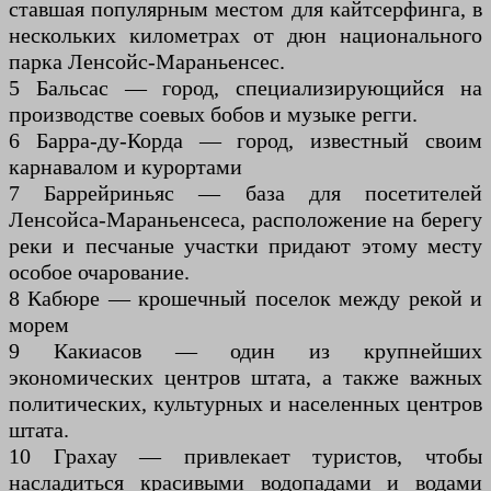
ставшая популярным местом для кайтсерфинга, в
нескольких километрах от дюн национального
парка Ленсойс-Мараньенсес.
5 Бальсас — город, специализирующийся на
производстве соевых бобов и музыке регги.
6 Барра-ду-Корда — город, известный своим
карнавалом и курортами
7 Баррейриньяс — база для посетителей
Ленсойса-Мараньенсеса, расположение на берегу
реки и песчаные участки придают этому месту
особое очарование.
8 Кабюре — крошечный поселок между рекой и
морем
9 Какиасов — один из крупнейших
экономических центров штата, а также важных
политических, культурных и населенных центров
штата.
10 Грахау — привлекает туристов, чтобы
насладиться красивыми водопадами и водами