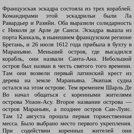
Французская эскадра состояла из трех кораблей.
Командирами этой эскадрильи были Ла
Равардьер и Разийи. Оба выразили солидарность
с Николя де Арле де Санси. Эскадра вышла из
порта Канкаль, в нынешнем французском регионе
Бретань, и 26 июля 1612 года прибыла в бухту в
Мараньяне. Меньший остров, где высадился
корабль, они назвали Санта-Ана. Небольшой
остров был назван в честь святого того времени.
Там они возвели первый латинский крест из
дерева на земле Мараньяна. Экипаж судна
остался на этом острове. Тем временем Шарль Де
Во начал общаться с коренными жителями
острова Упаон-Асу. Второе название острова —
остров Мараньян, а позднее остров Сан-Луис.
Там 12 августа прошла первая торжественная
месса. Было выбрано место первого укрепления.
При содействии коренных жителей они