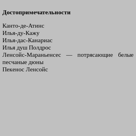
Достопримечательности
Канто-де-Атинс
Илья-ду-Кажу
Илья-дас-Канариас
Илья душ Полдрос
Ленсойс-Мараньенсес — потрясающие белые
песчаные дюны
Пекенос Ленсойс