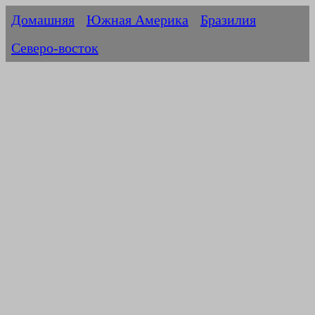
Домашняя
Южная Америка
Бразилия
Северо-восток