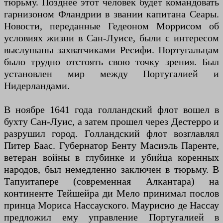
тюрьму. Позднее этот человек будет командовать
гарнизоном Фландрии в звании капитана Сеары.
Новости, переданные Гедеоном Моррисом об
условиях жизни в Сан-Луисе, были с интересом
выслушаны захватчиками Ресифи. Португальцам
было трудно отстоять свою точку зрения. Был
установлен мир между Португалией и
Нидерландами.
В ноябре 1641 года голландский флот вошел в
бухту Сан-Луис, а затем прошел через Дестерро и
разрушил город. Голландский флот возглавлял
Питер Баас. Губернатор Бенту Масиэль Паренте,
ветеран войны в глубинке и убийца коренных
народов, был немедленно заключен в тюрьму. В
Тапуитапере (современная Алкантара) на
континенте Тейшейра ди Мело принимал послов
принца Мориса Нассауского. Маурисио де Нассау
предложил ему управление Португалией в