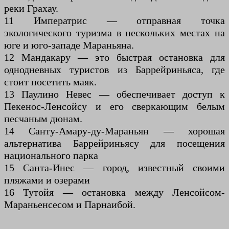
реки Грахау.
11 Императрис — отправная точка
экологического туризма в нескольких местах на
юге и юго-западе Мараньяна.
12 Мандакару — это быстрая остановка для
однодневных туристов из Баррейриньяса, где
стоит посетить маяк.
13 Паулино Невес — обеспечивает доступ к
Пекенос-Ленсойсу и его сверкающим белым
песчаным дюнам.
14 Санту-Амару-ду-Мараньян — хорошая
альтернатива Баррейриньясу для посещения
национального парка
15 Санта-Инес — город, известный своими
пляжами и озерами
16 Тутойя — остановка между Ленсойсом-
Мараньенсесом и Парнаибой.