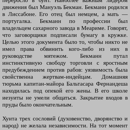
переросло в бунт. Наиболее важным лидером
движения был Мануэль Бекман. Бекманн родился
в Лиссабоне. Его отец был немцем, а мать —
португалка. Бекманн по профессии был
владельцем сахарного завода в Меариме. Говорят,
что заговорщики подписали бумагу в кружке.
Целью этого документа было то, чтобы никто не
имел права обвинить кого-либо из них в
руководстве мятежом. Бекманн путал
инстинктивную свободу торговли с яростным
предубеждением против рабов: уязвимость была
свойственна жертвам-индейцам. Домашняя
тюрьма капитан-майора Бальтасара Фернандеша
находилась под опекой его жены. В его школе
иезуиты не умели общаться. Закрытие входов в
пруды было окончательным.
Хунта трех сословий (духовенство, дворянство и
народ) не желала независимости. На тот момент