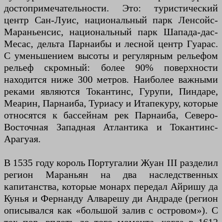
достопримечательности. Это: туристический
центр Сан-Луис, национальный парк Ленсойс-
Мараньенсис, национальный парк Шапада-дас-
Месас, дельта Парнаибы и лесной центр Гуарас.
С уменьшением высоты и регулярным рельефом
рельеф скромный: более 90% поверхности
находится ниже 300 метров. Наиболее важными
реками являются Токантинс, Гурупи, Пиндаре,
Меарин, Парнаиба, Туриасу и Итапекуру, которые
относятся к бассейнам рек Парнаиба, Северо-
Восточная Западная Атлантика и Токантинс-
Арагуая.
В 1535 году король Португалии Жуан III разделил
регион Мараньян на два наследственных
капитанства, которые монарх передал Айришу да
Кунья и Фернанду Алварешу ди Андраде (регион
описывался как «большой залив с островом»). С