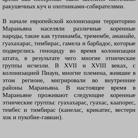
ракушечных куч и охотниками-собирателями.
В начале европейской колонизации территорию
Мараньяна населяли различные коренные
народы, такие как тупинамба, тремембе, аманайе,
гуахахарас, тимбирас, гамела и барбадос, которые
подверглись геноциду во время колонизации
штата, в результате чего многие этнические
группы исчезли. В XVII и XVIII веках, с
колонизацией Пиауи, многие племена, жившие в
этом регионе, мигрировали во внутренние
районы Мараньяна. В настоящее время в
Мараньяне проживают следующие коренные
этнические группы: гуахахарас, гуахас, каапорес,
тембес и тимбирас (канелас, крикатис, вестерн
хок и пукобие-гавиан).