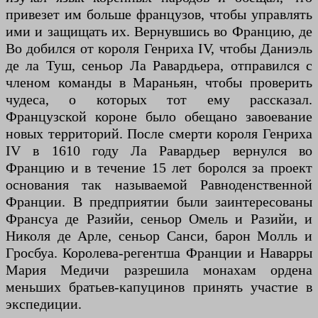
привезет им больше французов, чтобы управлять
ими и защищать их. Вернувшись во Францию, де
Во добился от короля Генриха IV, чтобы Даниэль
де ла Туш, сеньор Ла Равардьера, отправился с
членом команды в Мараньян, чтобы проверить
чудеса, о которых тот ему рассказал.
Французской короне было обещано завоевание
новых территорий. После смерти короля Генриха
IV в 1610 году Ла Равардьер вернулся во
Францию ​​и в течение 15 лет боролся за проект
основания так называемой Равноденственной
Франции. В предприятии были заинтересованы
Франсуа де Разийи, сеньор Омель и Разийи, и
Николя де Арле, сеньор Санси, барон Молль и
Гросбуа. Королева-регентша Франции и Наварры
Мария Медичи разрешила монахам ордена
меньших братьев-капуцинов принять участие в
экспедиции.