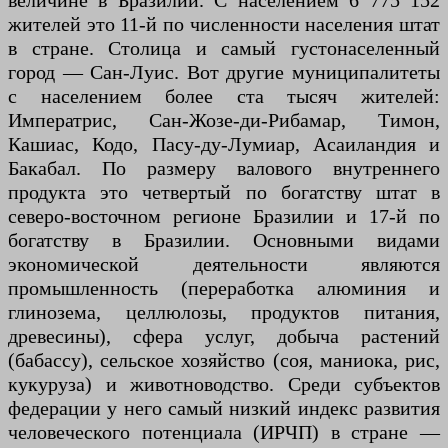
величине в Бразилии. С населением 6 775 152
жителей это 11-й по численности населения штат
в стране. Столица и самый густонаселенный
город — Сан-Луис. Вот другие муниципалитеты
с населением более ста тысяч жителей:
Императрис, Сан-Жозе-ди-Рибамар, Тимон,
Кашиас, Кодо, Пасу-ду-Лумиар, Асаиландия и
Бакабал. По размеру валового внутреннего
продукта это четвертый по богатству штат в
северо-восточном регионе Бразилии и 17-й по
богатству в Бразилии. Основными видами
экономической деятельности являются
промышленность (переработка алюминия и
глинозема, целлюлозы, продуктов питания,
древесины), сфера услуг, добыча растений
(бабассу), сельское хозяйство (соя, маниока, рис,
кукуруза) и животноводство. Среди субъектов
федерации у него самый низкий индекс развития
человеческого потенциала (ИРЧП) в стране —