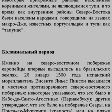
коренными жителями, не являющимися тупи, в то
время как внутренние районы Северо-Востока
были населены народами, говорящими на языках
макро-Дже, известных португальцам и тупи как
“тапуиас”.
Колониальный период
Именно на северо-восточном побережье
европейцы впервые высадились на бразильских
землях. 26 января 1500 года испанский
мореплаватель Висенте Яньес Пинсон высадился
в местечке противоречивого северо-восточного
побережья: некоторые указывают, что это было в
Кабо-де-Санто-Агостиньо (Пернамбуку); другие
утверждают, что это было на побережье Сеары, на
Понта-ду-Мукурипе (крепость) или на пляже