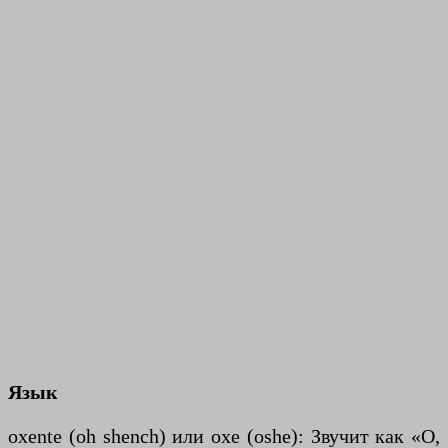
Язык
oxente (oh shench) или oxe (oshe): Звучит как «О,