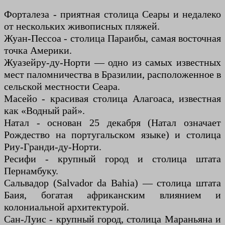
Форталеза - приятная столица Сеары и недалеко
от нескольких живописных пляжей.
Жуан-Пессоа - столица Параибы, самая восточная
точка Америки.
Жуазейру-ду-Норти — одно из самых известных
мест паломничества в Бразилии, расположенное в
сельской местности Сеара.
Масейо - красивая столица Алагоаса, известная
как «Водный рай».
Натал - основан 25 декабря (Натал означает
Рождество на португальском языке) и столица
Риу-Гранди-ду-Норти.
Ресифи - крупный город и столица штата
Пернамбуку.
Сальвадор (Salvador da Bahia) — столица штата
Баия, богатая африканским влиянием и
колониальной архитектурой.
Сан-Луис - крупный город, столица Мараньяна и