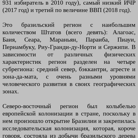
931 избиратель в 2010 году), самый низкий ИЧР
(2017 год) и третий по величине ВВП (2018 год).
Это бразильский регион с наибольшим
количеством Штатов (всего девять): Алагоас,
Баия, Сеара, Мараньян, Параиба, Пиауи,
Пернамбуку, Риу-Гранди-ду-Норти и Сержипи. В
зависимости от различных физических
характеристик регион разделен на четыре
субрегиона: средний север, бэккантри, агресте и
зона-да-мата, с очень разными уровнями
человеческого развития в своих географических
зонах.
Северо-восточный регион был колыбелью
европейской колонизации в стране, поскольку в
нем произошло открытие Бразилии и закрепилась
исследовательская колонизация, которая, короче
говоря, состояла из добычи бразильского дерева