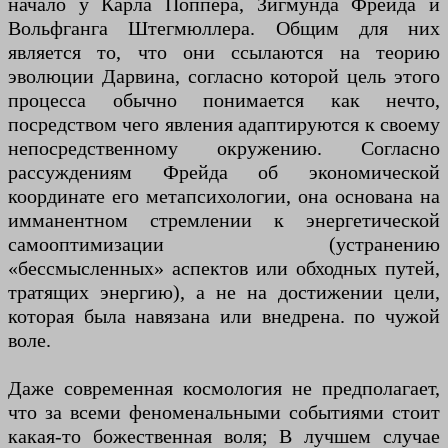
начало у Карла Поппера, Зигмунда Фрейда и
Вольфганга Штегмюллера. Общим для них
является то, что они ссылаются на теорию
эволюции Дарвина, согласно которой цель этого
процесса обычно понимается как нечто,
посредством чего явления адаптируются к своему
непосредственному окружению. Согласно
рассуждениям Фрейда об экономической
координате его метапсихологии, она основана на
имманентном стремлении к энергетической
самооптимизации (устранению
«бессмысленных» аспектов или обходных путей,
тратящих энергию), а не на достижении цели,
которая была навязана или внедрена. по чужой
воле.
Даже современная космология не предполагает,
что за всеми феноменальными событиями стоит
какая-то божественная воля; В лучшем случае