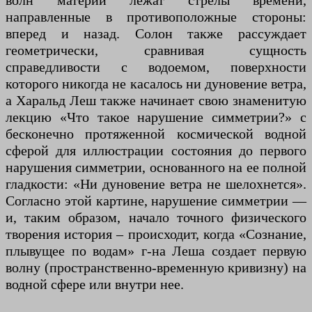
волн материи лежат стрелы времени,
направленные в противоположные стороны:
вперед и назад. Солон также рассуждает
геометрически, сравнивая сущность
справедливости с водоемом, поверхности
которого никогда не касалось ни дуновение ветра,
а Харальд Леш также начинает свою знаменитую
лекцию «Что такое нарушение симметрии?» с
бесконечно протяженной космической водной
сферой для иллюстрации состояния до первого
нарушения симметрии, основанного на ее полной
гладкости: «Ни дуновение ветра не шелохнется».
Согласно этой картине, нарушение симметрии —
и, таким образом, начало точного физического
творения история – происходит, когда «Сознание,
плывущее по водам» г-на Леша создает первую
волну (пространственно-временную кривизну) на
водной сфере или внутри нее.