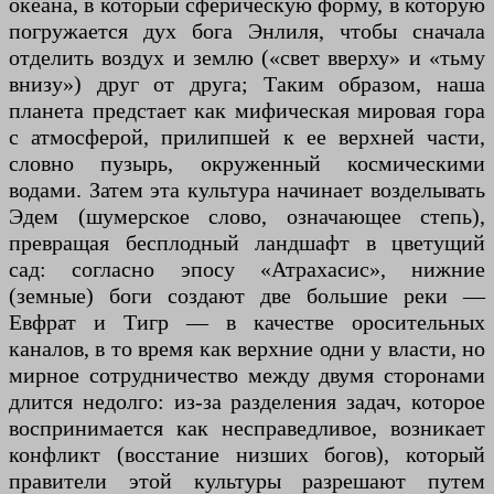
океана, в который сферическую форму, в которую
погружается дух бога Энлиля, чтобы сначала
отделить воздух и землю («свет вверху» и «тьму
внизу») друг от друга; Таким образом, наша
планета предстает как мифическая мировая гора
с атмосферой, прилипшей к ее верхней части,
словно пузырь, окруженный космическими
водами. Затем эта культура начинает возделывать
Эдем (шумерское слово, означающее степь),
превращая бесплодный ландшафт в цветущий
сад: согласно эпосу «Атрахасис», нижние
(земные) боги создают две большие реки —
Евфрат и Тигр — в качестве оросительных
каналов, в то время как верхние одни у власти, но
мирное сотрудничество между двумя сторонами
длится недолго: из-за разделения задач, которое
воспринимается как несправедливое, возникает
конфликт (восстание низших богов), который
правители этой культуры разрешают путем