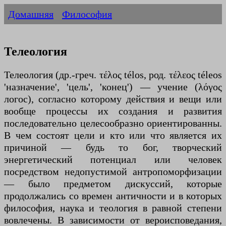
Домашняя
Философия
Телеология
Телеология (др.-греч. τέλος télos, род. τέλεος téleos
'назначение', 'цель', 'конец') — учение (λόγος
логос), согласно которому действия и вещи или
вообще процессы их создания и развития
последовательно целесообразно ориентированны.
В чем состоят цели и кто или что является их
причиной — будь то бог, творческий
энергетический потенциал или человек
посредством недопустимой антропоморфизации
— было предметом дискуссий, которые
продолжались со времен античности и в которых
философия, наука и теология в равной степени
вовлечены. В зависимости от вероисповедания,