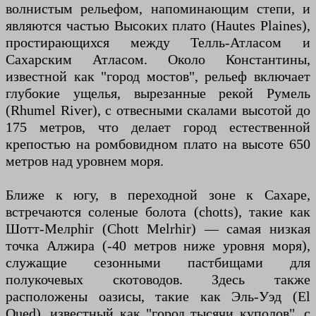
волнистым рельефом, напоминающим степи, и
являются частью Высоких плато (Hautes Plaines),
простирающихся между Телль-Атласом и
Сахарским Атласом. Около Константины,
известной как "город мостов", рельеф включает
глубокие ущелья, вырезанные рекой Румель
(Rhumel River), с отвесными скалами высотой до
175 метров, что делает город естественной
крепостью на ромбовидном плато на высоте 650
метров над уровнем моря.
Ближе к югу, в переходной зоне к Сахаре,
встречаются соленые болота (chotts), такие как
Шотт-Мелрhir (Chott Melrhir) — самая низкая
точка Алжира (-40 метров ниже уровня моря),
служащие сезонными пастбищами для
полукочевых скотоводов. Здесь также
расположены оазисы, такие как Эль-Уэд (El
Oued), известный как "город тысячи куполов", с