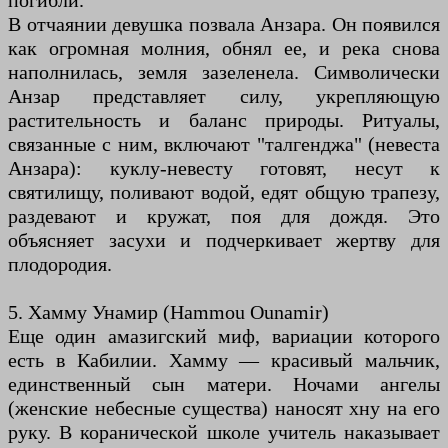
погибли.
В отчаянии девушка позвала Анзара. Он появился
как огромная молния, обнял ее, и река снова
наполнилась, земля зазеленела. Символически
Анзар представляет силу, укрепляющую
растительность и баланс природы. Ритуалы,
связанные с ним, включают "талгенджа" (невеста
Анзара): куклу-невесту готовят, несут к
святилищу, поливают водой, едят общую трапезу,
раздевают и кружат, поя для дождя. Это
объясняет засухи и подчеркивает жертву для
плодородия.
5. Хамму Унамир (Hammou Ounamir)
Еще один амазигский миф, вариации которого
есть в Кабилии. Хамму — красивый мальчик,
единственный сын матери. Ночами ангелы
(женские небесные существа) наносят хну на его
руку. В коранической школе учитель наказывает