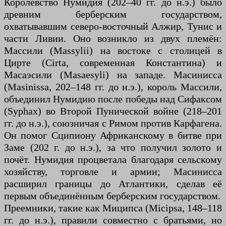
Королевство Нумидия (202–40 гг. до н.э.) было
древним берберским государством,
охватывавшим северо-восточный Алжир, Тунис и
части Ливии. Оно возникло из двух племён:
Массили (Massylii) на востоке с столицей в
Цирте (Cirta, современная Константина) и
Масаэсили (Masaesyli) на западе. Масинисса
(Masinissa, 202–148 гг. до н.э.), король Массили,
объединил Нумидию после победы над Сифаксом
(Syphax) во Второй Пунической войне (218–201
гг. до н.э.), союзничая с Римом против Карфагена.
Он помог Сципиону Африканскому в битве при
Заме (202 г. до н.э.), за что получил золото и
почёт. Нумидия процветала благодаря сельскому
хозяйству, торговле и армии; Масинисса
расширил границы до Атлантики, сделав её
первым объединённым берберским государством.
Преемники, такие как Миципса (Micipsa, 148–118
гг. до н.э.), правили совместно с братьями, но