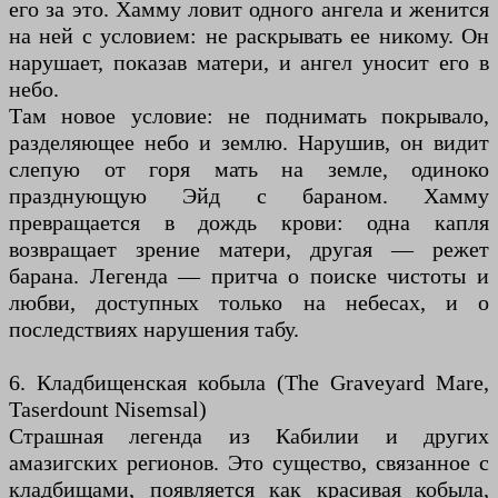
его за это. Хамму ловит одного ангела и женится
на ней с условием: не раскрывать ее никому. Он
нарушает, показав матери, и ангел уносит его в
небо.
Там новое условие: не поднимать покрывало,
разделяющее небо и землю. Нарушив, он видит
слепую от горя мать на земле, одиноко
празднующую Эйд с бараном. Хамму
превращается в дождь крови: одна капля
возвращает зрение матери, другая — режет
барана. Легенда — притча о поиске чистоты и
любви, доступных только на небесах, и о
последствиях нарушения табу.
6. Кладбищенская кобыла (The Graveyard Mare,
Taserdount Nisemsal)
Страшная легенда из Кабилии и других
амазигских регионов. Это существо, связанное с
кладбищами, появляется как красивая кобыла,