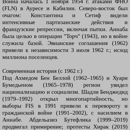
Война началась 1 ноября 1954 г. атаками ФНО
(FLN) в Ауресе и Кабилии. Северо-восток был
очагом: Константина и Сетиф видели
интенсивные партизанские действия и
французские репрессии, включая пытки. Аннаба
была целью в операции "Торч" (1943), но в войне
служила базой. Эвианские соглашения (1962)
привели к независимости 3 июля 1962 г.; исход
миллиона поселенцев.
Современная история (с 1962 г.)
Под Ахмедом Бен Беллой (1962–1965) и Хуари
Бумедьеном (1965–1978) регион увидел
национализацию и социализм. Шадли Бенджедид
(1979–1992) открыл многопартийность, но
выборы FIS в 1991 привели к перевороту и
гражданской войне (1991–2002), с насилием в
Аннабе. Абдельазиз Бутефлика (1999–2019)
продвигал примирение; протесты Хирак (2019)