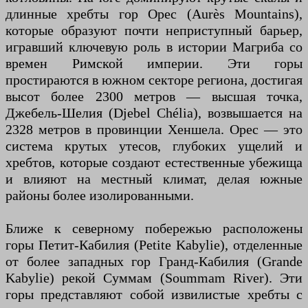
длинные хребты гор Орес (Aurès Mountains),
которые образуют почти неприступный барьер,
игравший ключевую роль в истории Магриба со
времен Римской империи. Эти горы
простираются в южном секторе региона, достигая
высот более 2300 метров — высшая точка,
Джебель-Шелия (Djebel Chélia), возвышается на
2328 метров в провинции Хеншела. Орес — это
система крутых утесов, глубоких ущелий и
хребтов, которые создают естественные убежища
и влияют на местный климат, делая южные
районы более изолированными.
Ближе к северному побережью расположены
горы Петит-Кабилия (Petite Kabylie), отделенные
от более западных гор Гранд-Кабилия (Grande
Kabylie) рекой Суммам (Soummam River). Эти
горы представляют собой извилистые хребты с