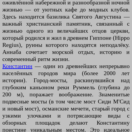
оживлённой набережной и разнообразной ночной
жизнью — от уютных кафе до модных клубов.
Здесь находится базилика Святого Августина —
важный христианский памятник, связанный с
жизнью одного из величайших отцов церкви,
который родился и жил в древнем Гиппоне (Hippo
Regius), руины которого находятся неподалёку.
Аннаба сочетает морской отдых, историю и
современный ритм жизни.
Константин
— один из древнейших непрерывно
населённых городов мира (более 2000 лет
истории). Город-мосты, раскинувшийся над
глубоким каньоном реки Руммель (глубина до
200 м), поражает воображение. Знаменитые
подвесные мосты (в том числе мост Сиди М'Сид
и новый мост), османские мечети, старый город с
узкими улочками и потрясающие виды с
обзорных площадок делают Константину
поистине уникальным местом. Это идеальное