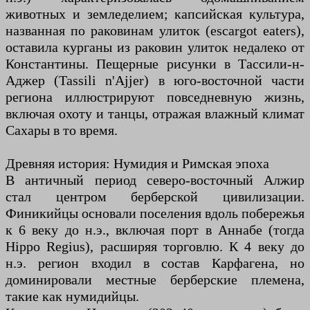
животных и земледелием; капсийская культура,
названная по раковинам улиток (escargot eaters),
оставила курганы из раковин улиток недалеко от
Константины. Пещерные рисунки в Тассили-н-
Аджер (Tassili n'Ajjer) в юго-восточной части
региона иллюстрируют повседневную жизнь,
включая охоту и танцы, отражая влажный климат
Сахары в то время.
Древняя история: Нумидия и Римская эпоха
В античный период северо-восточный Алжир
стал центром берберской цивилизации.
Финикийцы основали поселения вдоль побережья
к 6 веку до н.э., включая порт в Аннабе (тогда
Hippo Regius), расширяя торговлю. К 4 веку до
н.э. регион входил в состав Карфагена, но
доминировали местные берберские племена,
такие как нумидийцы.