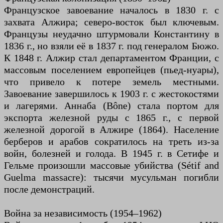
Французское завоевание началось в 1830 г. с
захвата Алжира; северо-восток был ключевым.
Французы неудачно штурмовали Константину в
1836 г., но взяли её в 1837 г. под генералом Бюжо.
К 1848 г. Алжир стал департаментом Франции, с
массовым поселением европейцев (пьед-нуары),
что привело к потере земель местными.
Завоевание завершилось к 1903 г. с жестокостями
и лагерями. Аннаба (Bône) стала портом для
экспорта железной руды с 1865 г., с первой
железной дорогой в Алжире (1864). Население
берберов и арабов сократилось на треть из-за
войн, болезней и голода. В 1945 г. в Сетифе и
Гельме произошли массовые убийства (Sétif and
Guelma massacre): тысячи мусульман погибли
после демонстраций.
Война за независимость (1954–1962)