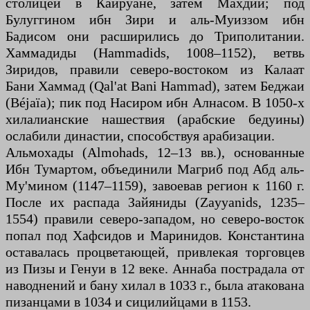
столицей в Кайруане, затем Махдии; под
Булуггином ибн Зири и аль-Муиззом ибн
Бадисом они расширились до Триполитании.
Хаммадиды (Hammadids, 1008–1152), ветвь
Зиридов, правили северо-востоком из Калаат
Бани Хаммад (Qal'at Bani Hammad), затем Беджаи
(Béjaïa); пик под Насиром ибн Алнасом. В 1050-х
хилалианские нашествия (арабские бедуины)
ослабили династии, способствуя арабизации.
Альмохады (Almohads, 12–13 вв.), основанные
Ибн Тумартом, объединили Магриб под Абд аль-
Му'мином (1147–1159), завоевав регион к 1160 г.
После их распада Зайяниды (Zayyanids, 1235–
1554) правили северо-западом, но северо-восток
попал под Хафсидов и Маринидов. Константина
оставалась процветающей, привлекая торговцев
из Пизы и Генуи в 12 веке. Аннаба пострадала от
наводнений и бану хилал в 1033 г., была атакована
пизанцами в 1034 и сицилийцами в 1153.