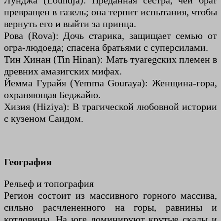
Лунджа (Loundja): Преданная сестра, чей брат
превращен в газель; она терпит испытания, чтобы
вернуть его и выйти за принца.
Рова (Rova): Дочь старика, защищает семью от
огра-людоеда; спасена братьями с суперсилами.
Тин Хинан (Tin Hinan): Мать туaregских племен в
древних амазигских мифах.
Йемма Гурайя (Yemma Gouraya): Женщина-гора,
охраняющая Беджайю.
Хизия (Hiziya): В трагической любовной истории
с кузеном Саидом.
География
Рельеф и топография
Регион состоит из массивного горного массива,
сильно расчлененного на горы, равнины и
котловины. На юге доминируют крутые скалы и