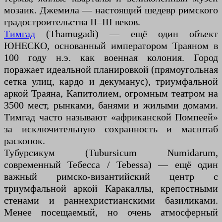
мозаик. Джемила — настоящий шедевр римского
градостроительства II–III веков.
Тимгад
(Thamugadi) — ещё один объект
ЮНЕСКО, основанный императором Траяном в
100 году н.э. как военная колония. Город
поражает идеальной планировкой (прямоугольная
сетка улиц, кардо и декуманус), триумфальной
аркой Траяна, Капитолием, огромным театром на
3500 мест, рынками, банями и жилыми домами.
Тимгад часто называют «африканской Помпеей»
за исключительную сохранность и масштаб
раскопок.
Тубурсикум (Tubursicum Numidarum,
современный Тебесса / Tebessa) — ещё один
важный римско-византийский центр с
триумфальной аркой Каракаллы, крепостными
стенами и раннехристианскими базиликами.
Менее посещаемый, но очень атмосферный