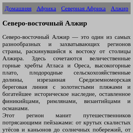
Домашняя
Африка
Северная Африка
Алжир
Северо-восточный Алжир
Северо-восточный Алжир — это один из самых
разнообразных и захватывающих регионов
страны, раскинувшийся к востоку от столицы
Алжира. Здесь сочетаются величественные
горные хребты Атласа и Ореса, высокогорные
плато, плодородные сельскохозяйственные
долины, изрезанная Средиземноморская
береговая линия с золотистыми пляжами и
богатейшее историческое наследие, оставленное
финикийцами, римлянами, византийцами и
османами.
Этот регион манит путешественников
потрясающими пейзажами: от крутых скалистых
утёсов и каньонов до солнечных побережий, от