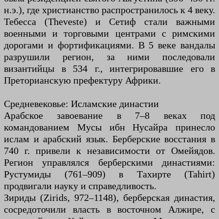
н.э.), где христианство распространилось к 4 веку.
Тебесса (Theveste) и Сетиф стали важными
военными и торговыми центрами с римскими
дорогами и фортификациями. В 5 веке вандалы
разрушили регион, за ними последовали
византийцы в 534 г., интегрировавшие его в
Преторианскую префектуру Африки.
Средневековье: Исламские династии
Арабское завоевание в 7–8 веках под
командованием Мусы ибн Нусайра принесло
ислам и арабский язык. Берберские восстания в
740 г. привели к независимости от Омейядов.
Регион управлялся берберскими династиями:
Рустумиды (761–909) в Тахирте (Tahirt)
продвигали науку и справедливость.
Зириды (Zirids, 972–1148), берберская династия,
сосредоточили власть в восточном Алжире, с