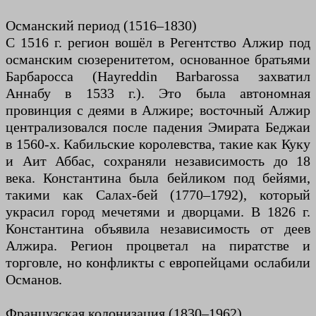
Османский период (1516–1830)
С 1516 г. регион вошёл в Регентство Алжир под
османским сюзеренитетом, основанное братьями
Барбаросса (Hayreddin Barbarossa захватил
Аннабу в 1533 г.). Это была автономная
провинция с деями в Алжире; восточный Алжир
централизовался после падения Эмирата Беджаи
в 1560-х. Кабильские королевства, такие как Куку
и Аит Аббас, сохраняли независимость до 18
века. Константина была бейликом под бейями,
такими как Салах-бей (1770–1792), который
украсил город мечетями и дворцами. В 1826 г.
Константина объявила независимость от деев
Алжира. Регион процветал на пиратстве и
торговле, но конфликты с европейцами ослабили
Османов.
Французская колонизация (1830–1962)