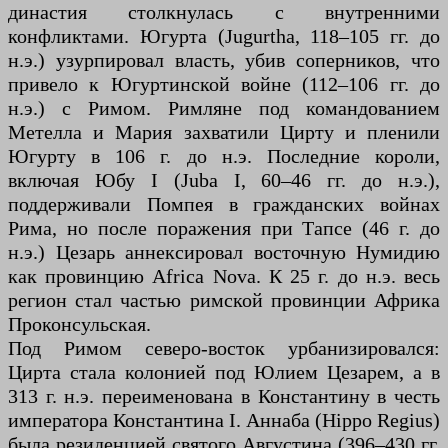
династия столкнулась с внутренними
конфликтами. Югурта (Jugurtha, 118–105 гг. до
н.э.) узурпировал власть, убив соперников, что
привело к Югуртинской войне (112–106 гг. до
н.э.) с Римом. Римляне под командованием
Метелла и Мария захватили Цирту и пленили
Югурту в 106 г. до н.э. Последние короли,
включая Юбу I (Juba I, 60–46 гг. до н.э.),
поддерживали Помпея в гражданских войнах
Рима, но после поражения при Тапсе (46 г. до
н.э.) Цезарь аннексировал восточную Нумидию
как провинцию Africa Nova. К 25 г. до н.э. весь
регион стал частью римской провинции Африка
Проконсульская.
Под Римом северо-восток урбанизировался:
Цирта стала колонией под Юлием Цезарем, а в
313 г. н.э. переименована в Константину в честь
императора Константина I. Аннаба (Hippo Regius)
была резиденцией святого Августина (396–430 гг.