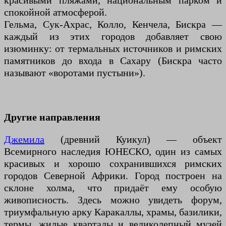
красивыми пляжами, национальным парком и
спокойной атмосферой.
Гельма, Сук-Ахрас, Колло, Кенчела, Бискра —
каждый из этих городов добавляет свою
изюминку: от термальных источников и римских
памятников до входа в Сахару (Бискра часто
называют «воротами пустыни»).
Другие направления
Джемила
(древний Куикул) — объект
Всемирного наследия ЮНЕСКО, один из самых
красивых и хорошо сохранившихся римских
городов Северной Африки. Город построен на
склоне холма, что придаёт ему особую
живописность. Здесь можно увидеть форум,
триумфальную арку Каракаллы, храмы, базилики,
термы, жилые кварталы и великолепный музей