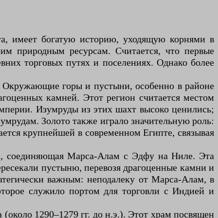
та, имеет богатую историю, уходящую корнями в
оим природным ресурсам. Считается, что первые
евних торговых путях и поселениях. Однако более
. Окружающие горы и пустыни, особенно в районе
рагоценных камней. Этот регион считается местом
мперии. Изумруды из этих шахт высоко ценились;
зумрудам. Золото также играло значительную роль:
тается крупнейшей в современном Египте, связывая
ога, соединяющая Марса-Алам с Эдфу на Ниле. Эта
пересекали пустыню, перевозя драгоценные камни и
тегически важным: неподалеку от Марса-Алам, в
которое служило портом для торговли с Индией и
 (около 1290–1279 гг. до н.э.). Этот храм посвящен