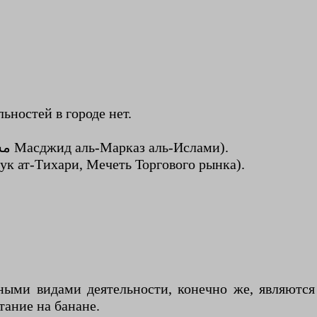
ьностей в городе нет.
1 Мечеть исламской общины (‏مسجد المركز الإسلامي Масджид аль-Марказ аль-Ислами).
‏مسجد السوق Масджид ас-Сук ат-Тихари, Мечеть Торгового рынка).
ными видами деятельности, конечно же, являются 
тание на банане.