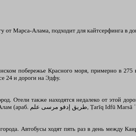
гу от Марса-Алама, подходит для кайтсерфинга в до
нском побережье Красного моря, примерно в 275 к
е 24 и дороги на Эдфу.
род. Отели также находятся недалеко от этой доро
западное шоссе 212 до Эдфу, дорога Эдфу–Марса-Алам (араб. ريق إدفو مرسى علم
 города. Автобусы ходят пять раз в день между Ка