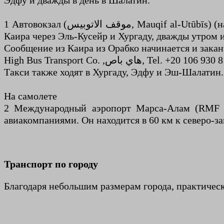
Эдфу и дважды в день в Шалатин.
1 Автовокзал (موقف الاتوبيس, Mauqif al-Utūbīs) (на северо-западе города на южной стороне дороги, ведущей в Эдфу). Автобусы ходят пять раз в день из
Каира через Эль-Кусейр и Хургаду, дважды утром 
Сообщение из Каира из Орабко начинается и закан
High Bus Transport Co. ,هاي باص, 
Такси также ходят в Хургаду, Эдфу и Эш-Шалатин.
На самолете
2 Международный аэропорт Марса-Алам (RMF IA
авиакомпаниями. Он находится в 60 км к северо-з
Транспорт по городу
Благодаря небольшим размерам города, практичес