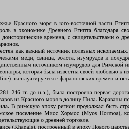
жье Красного моря в юго-восточной части Егип
роль в экономике Древнего Египта благодаря св
доисторические времена, с свидетельствами о др
араонов.
естен как важный источник полезных ископаемых
алежами меди, свинца, золота, изумрудов и полуд
динственным источником изумрудов для Римской и
еопатры, которая была известна своей любовью к и
ine) эксплуатируется с фараоновских времен и ос
.
281–246 гг. до н.э.), была построена первая дор
варов из Красного моря в долину Нила. Караваны 
ла. В римскую эпоху регион продолжал быть стра
римское поселение Миос Хормос (Myos Hormos), 
детельствующие о древней торговле.
исе (Khanais), построенный в эпоху Нового царства