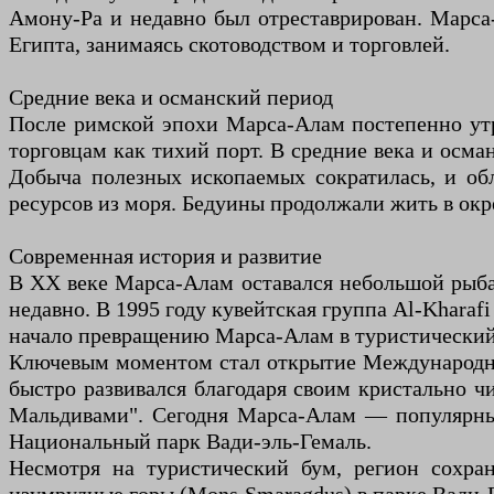
Амону-Ра и недавно был отреставрирован. Марса
Египта, занимаясь скотоводством и торговлей.
Средние века и османский период
После римской эпохи Марса-Алам постепенно утра
торговцам как тихий порт. В средние века и осма
Добыча полезных ископаемых сократилась, и об
ресурсов из моря. Бедуины продолжали жить в ок
Современная история и развитие
В XX веке Марса-Алам оставался небольшой рыба
недавно. В 1995 году кувейтская группа Al-Kharaf
начало превращению Марса-Алам в туристический
Ключевым моментом стал открытие Международного
быстро развивался благодаря своим кристально 
Мальдивами". Сегодня Марса-Алам — популярный 
Национальный парк Вади-эль-Гемаль.
Несмотря на туристический бум, регион сохра