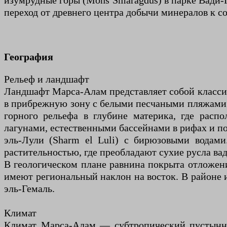
изумрудные горы (Mons Smaragdus) в парке Вади-
переход от древнего центра добычи минералов к с
География
Рельеф и ландшафт
Ландшафт Марса-Алам представляет собой класси
в прибрежную зону с белыми песчаными пляжами 
горного рельефа в глубине материка, где расп
лагунами, естественными бассейнами в рифах и п
эль-Лули (Sharm el Luli) с бирюзовыми водам
растительностью, где преобладают сухие русла вад
В геологическом плане равнина покрыта отложен
имеют региональный наклон на восток. В районе 
эль-Гемаль.
Климат
Климат Марса-Алам — субтропический пустынн