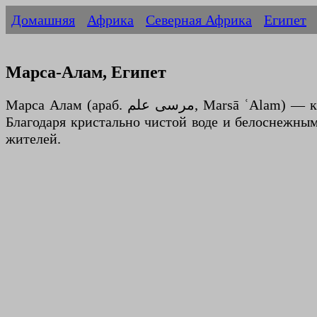
Домашняя
Африка
Северная Африка
Египет
Марса-Алам, Египет
Марса Алам (араб. مرسى علم, Marsā ʿAlam) — курортный город на побережье Красного моря в Египте. Развитие Марса Алама началось в 1995 году.
Благодаря кристально чистой воде и белоснежны
жителей.