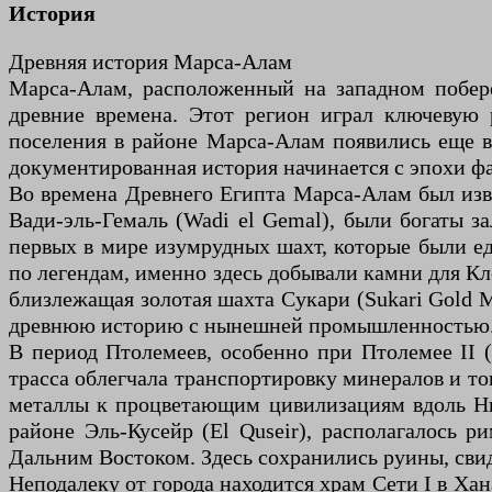
История
Древняя история Марса-Алам
Марса-Алам, расположенный на западном побере
древние времена. Этот регион играл ключевую 
поселения в районе Марса-Алам появились еще в 
документированная история начинается с эпохи ф
Во времена Древнего Египта Марса-Алам был изв
Вади-эль-Гемаль (Wadi el Gemal), были богаты з
первых в мире изумрудных шахт, которые были е
по легендам, именно здесь добывали камни для Кл
близлежащая золотая шахта Сукари (Sukari Gold M
древнюю историю с нынешней промышленностью
В период Птолемеев, особенно при Птолемее II (
трасса облегчала транспортировку минералов и то
металлы к процветающим цивилизациям вдоль Ни
районе Эль-Кусейр (El Quseir), располагалось 
Дальним Востоком. Здесь сохранились руины, сви
Неподалеку от города находится храм Сети I в Хана