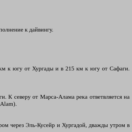
полнение к дайвингу.
м к югу от Хургады и в 215 км к югу от Сафаги.
ги. К северу от Марса-Алама река ответвляется на
ط, Ṭarīq Idfū Marsā ʿAlam).
иром через Эль-Кусейр и Хургадой, дважды утром в