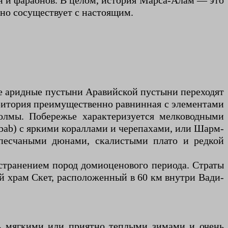
н и фараонов. В целом, история Марса-Алам — это
чно сосуществует с настоящим.
е аридные пустыни Аравийской пустыни переходят
ритория преимущественно равнинная с элементами
холмы. Побережье характеризуется мелководными
bab) с яркими кораллами и черепахами, или Шарм-
 песчаными дюнами, скалистыми плато и редкой
странением пород домиоценового периода. Страты
й храм Скет, расположенный в 60 км внутри Вади-
 мягкими или приятно теплыми зимами и очень