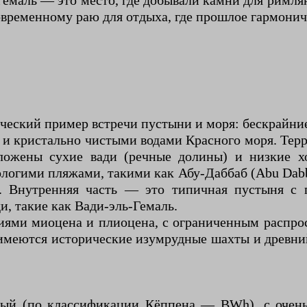
Гемаль — это место, где добывали камни для римля
овременному раю для отдыха, где прошлое гармони
ческий пример встречи пустыни и моря: бескрайни
и кристально чистыми водами Красного моря. Тер
оложены сухие вади (речные долины) и низкие 
ологими пляжами, такими как Абу-Даббаб (Abu Dab
и. Внутренняя часть — это типичная пустыня с
и, такие как Вади-эль-Гемаль.
иями миоцена и плиоцена, с ограниченным распро
имеются исторические изумрудные шахты и древни
ый (по классификации Кёппена — BWh), с очень