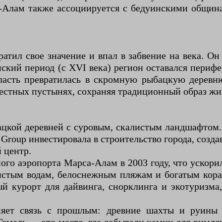
-Алам также ассоциируется с бедуинскими общин
тил свое значение и впал в забвение на века. О
нский период (с XVI века) регион оставался пери
ласть превратилась в скромную рыбацкую деревн
рестных пустынях, сохраняя традиционный образ жи
цкой деревней с суровым, скалистым ландшафтом. 
i Group инвестировала в строительство города, соз
 центр.
 аэропорта Марса-Алам в 2003 году, что ускорило
чистым водам, белоснежным пляжам и богатым кора
курорт для дайвинга, снорклинга и экотуризма,
няет связь с прошлым: древние шахты и руины 