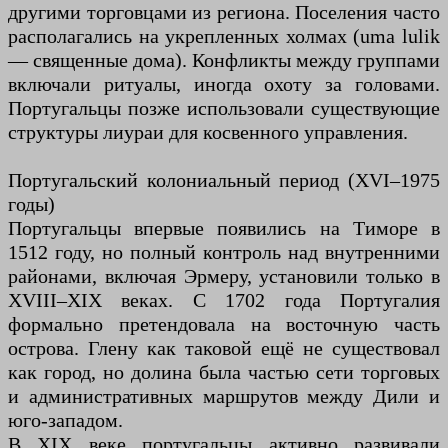
другими торговцами из региона. Поселения часто
располагались на укрепленных холмах (uma lulik
— священные дома). Конфликты между группами
включали ритуалы, иногда охоту за головами.
Португальцы позже использовали существующие
структуры лиураи для косвенного управления.
Португальский колониальный период (XVI–1975
годы)
Португальцы впервые появились на Тиморе в
1512 году, но полный контроль над внутренними
районами, включая Эрмеру, установили только в
XVIII–XIX веках. С 1702 года Португалия
формально претендовала на восточную часть
острова. Глену как таковой ещё не существовал
как город, но долина была частью сети торговых
и административных маршрутов между Дили и
юго-западом.
В XIX веке португальцы активно развивали