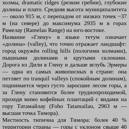
холмы, dramatic ridges (резкие гребни), глубокие
долины и плато. Средняя высота муниципалитета
— около 915 м, с перепадом от низких точек ~37
м (на севере) до максимума 2935 м в горах
Рамелау (Ramelau Range) на юго-востоке.
Название «Глену» в языке тетум означает
«долина» (valley), что точно отражает ландшафт:
город окружён rolling hills (пологими холмами),
пышными долинами и крутыми склонами.
Дорога из Дили в Глену и дальше вглубь Эрмеры
— одна из самых живописных в стране: она
петляет по tranquil valleys (спокойным долинам),
поднимается через густо заросшие лесом горы, а
за Глену становится более труднопроходимой,
проходя мимо кофейных плантаций с видами на
гору Татамайлау (Foho Tatamailau, 2963 м —
высшая точка Тимора).
Местность типична для Тимора: более 40 %
территории страны — горы с уклоном свыше 40