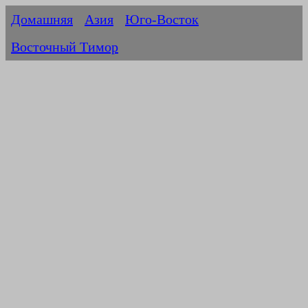
Домашняя
Азия
Юго-Восток
Восточный Тимор