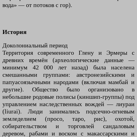
вода» — от потоков с гор).
История
Доколониальный период
Территория современного Глену и Эрмеры с
древних времён (археологические данные —
минимум 42 000 лет назад) была населена
смешанными группами: австронезийскими и
папуасоязычными народами (включая мамбай и
другие). Общество было организовано в
небольшие родовые полисы (киншип-группы) под
управлением наследственных вождей — лиураи
(liurai). Люди занимались подсечно-огневым
земледелием (просо, таро, рис), охотой,
собирательством и торговлей сандаловым
деревом, рабами и воском с макассарскими и