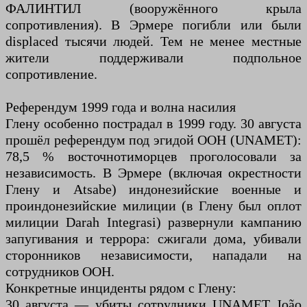
ФАЛИНТИЛ (вооружённого крыла
сопротивления). В Эрмере погибли или были
displaced тысячи людей. Тем не менее местные
жители поддерживали подпольное
сопротивление.
Референдум 1999 года и волна насилия
Глену особенно пострадал в 1999 году. 30 августа
прошёл референдум под эгидой ООН (UNAMET):
78,5 % восточнотиморцев проголосовали за
независимость. В Эрмере (включая окрестности
Глену и Atsabe) индонезийские военные и
проиндонезийские милиции (в Глену был оплот
милиции Darah Integrasi) развернули кампанию
запугивания и террора: сжигали дома, убивали
сторонников независимости, нападали на
сотрудников ООН.
Конкретные инциденты рядом с Глену:
30 августа — убиты сотрудники UNAMET João