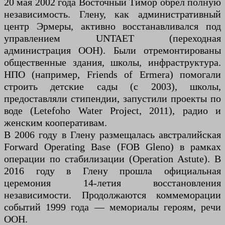
20 мая 2002 года Восточный Тимор обрёл полную
независимость. Глену, как административный
центр Эрмеры, активно восстанавливался под
управлением UNTAET (переходная
администрация ООН). Были отремонтированы
общественные здания, школы, инфраструктура.
НПО (например, Friends of Ermera) помогали
строить детские сады (с 2003), школы,
предоставляли стипендии, запустили проекты по
воде (Letefoho Water Project, 2011), радио и
женским кооперативам.
В 2006 году в Глену размещалась австралийская
Forward Operating Base (FOB Gleno) в рамках
операции по стабилизации (Operation Astute). В
2016 году в Глену прошла официальная
церемония 14-летия восстановления
независимости. Продолжаются коммеморации
событий 1999 года — мемориалы героям, речи
ООН.