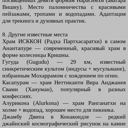
посвящённых девяти формам Нарасимхи (аватара
Вишну). Место паломничества с красивыми
пейзажами, тропами и водопадами. Адаптация
для трекинга и духовных практик.
8. Другие известные места
Храм ИСККОН (Радха Партхасаратхи) в самом
Анантапуре — современный, красивый храм в
форме колесницы Кришны.
Гугуда (Gugudu) — 29 км, известный
синкретическим культом (индусы + мусульмане),
избранным Мохаррамом с хождением по огню.
Касапурам — храм Неттиканти Вира Анджанея
Свами (Хануман), популярный в разных
конфессиях.
Алурикона (Alurkona) — храм Ранганатхи на
холме + водопад, хорошее место для пикника.
Джамбу Двипа в Конакондле — редкий
джайнский космографический рисунок на камне