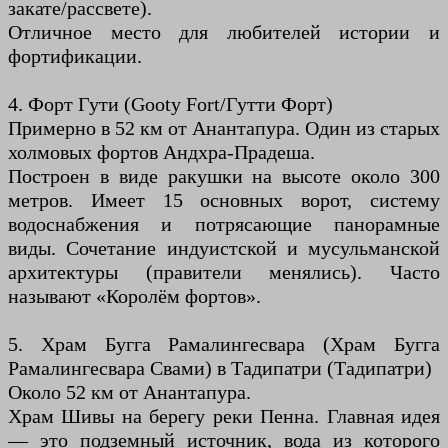
закате/рассвете).
Отличное место для любителей истории и
фортификации.
4. Форт Гути (Gooty Fort/Гутти Форт)
Примерно в 52 км от Анантапура. Один из старых
холмовых фортов Андхра-Прадеша.
Построен в виде ракушки на высоте около 300
метров. Имеет 15 основных ворот, систему
водоснабжения и потрясающие панорамные
виды. Сочетание индуистской и мусульманской
архитектуры (правители менялись). Часто
называют «Королём фортов».
5. Храм Бугга Рамалингесвара (Храм Бугга
Рамалингесвара Свами) в Тадипатри (Тадипатри)
Около 52 км от Анантапура.
Храм Шивы на берегу реки Пенна. Главная идея
— это подземный источник, вода из которого