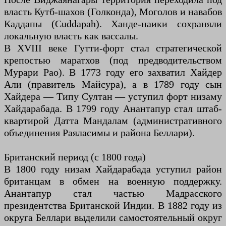
власть Кутб-шахов (Голконда), Моголов и навабов
Каддапы (Cuddapah). Ханде-наики сохраняли
локальную власть как вассалы.
В XVIII веке Гутти-форт стал стратегической
крепостью маратхов (под предводительством
Мурари Рао). В 1773 году его захватил Хайдер
Али (правитель Майсура), а в 1789 году сын
Хайдера — Типу Султан — уступил форт низаму
Хайдарабада. В 1799 году Анантапур стал штаб-
квартирой Датта Мандалам (административного
объединения Раяласимы и района Беллари).
Британский период (с 1800 года)
В 1800 году низам Хайдарабада уступил район
британцам в обмен на военную поддержку.
Анантапур стал частью Мадрасского
президентства Британской Индии. В 1882 году из
округа Беллари выделили самостоятельный округ