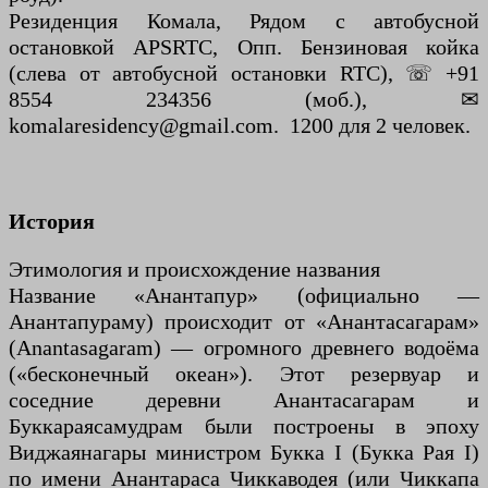
Резиденция Комала, Рядом с автобусной
остановкой APSRTC, Опп. Бензиновая койка
(слева от автобусной остановки RTC), ☏ +91
8554 234356 (моб.), ✉
komalaresidency@gmail.com. 1200 для 2 человек.
История
Этимология и происхождение названия
Название «Анантапур» (официально —
Анантапураму) происходит от «Анантасагарам»
(Anantasagaram) — огромного древнего водоёма
(«бесконечный океан»). Этот резервуар и
соседние деревни Анантасагарам и
Буккараясамудрам были построены в эпоху
Виджаянагары министром Букка I (Букка Рая I)
по имени Анантараса Чиккаводея (или Чиккапа