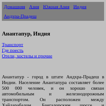
Домашняя
Азия
Южная Азия
Индия
Андхра-Прадеш
Анантапур, Индия
Транспорт
Где поесть
Отели, хостелы и прочие
Анантапур - город в штате Андхра-Прадеш в
Индии. Население Анантапура составляет более
500 000 человек, и он хорошо связан
автомобильным и железнодорожным
транспортом. Он расположен между
Хайдарабадом, Бангалорским шоссе и