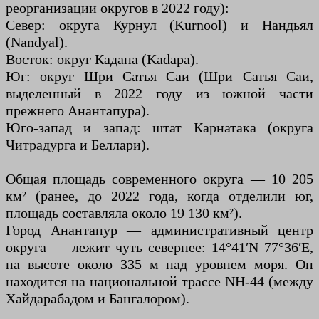
реорганизации округов в 2022 году):
Север: округа Курнул (Kurnool) и Нандьял
(Nandyal).
Восток: округ Кадапа (Kadapa).
Юг: округ Шри Сатья Саи (Шри Сатья Саи,
выделенный в 2022 году из южной части
прежнего Анантапура).
Юго-запад и запад: штат Карнатака (округа
Читрадурга и Беллари).
Общая площадь современного округа — 10 205
км² (ранее, до 2022 года, когда отделили юг,
площадь составляла около 19 130 км²).
Город Анантапур — административный центр
округа — лежит чуть севернее: 14°41′N 77°36′E,
на высоте около 335 м над уровнем моря. Он
находится на национальной трассе NH-44 (между
Хайдарабадом и Бангалором).