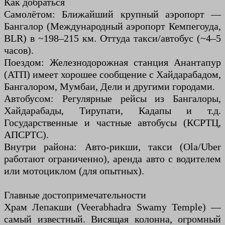
Как добраться
Самолётом: Ближайший крупный аэропорт —
Бангалор (Международный аэропорт Кемпегоуда,
BLR) в ~198–215 км. Оттуда такси/автобус (~4–5
часов).
Поездом: Железнодорожная станция Анантапур
(АТП) имеет хорошее сообщение с Хайдарабадом,
Бангалором, Мумбаи, Дели и другими городами.
Автобусом: Регулярные рейсы из Бангалоры,
Хайдарабады, Тирупати, Кадапы и т.д.
Государственные и частные автобусы (КСРТЦ,
АПСРТС).
Внутри района: Авто-рикши, такси (Ola/Uber
работают ограниченно), аренда авто с водителем
или мотоциклом (для опытных).
Главные достопримечательности
Храм Лепакши (Veerabhadra Swamy Temple) —
самый известный. Висящая колонна, огромный