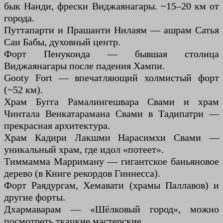
бык Нанди, фрески Виджаянагары. ~15–20 км от
города.
Путтапарти и Прашанти Нилаям — ашрам Сатья
Саи Бабы, духовный центр.
Форт Пенуконда — бывшая столица
Виджаянагары после падения Хампи.
Gooty Fort — впечатляющий холмистый форт
(~52 км).
Храм Бугга Рамалингешвара Свами и храм
Чинтала Венкатарамана Свами в Тадипатри —
прекрасная архитектура.
Храм Кадири Лакшми Нарасимхи Свами —
уникальный храм, где идол «потеет».
Тиммамма Марриману — гигантское баньяновое
дерево (в Книге рекордов Гиннесса).
Форт Раядургам, Хемавати (храмы Паллавов) и
другие форты.
Дхармаварам — «Шёлковый город», можно
посмотреть ткацкие мастерские.