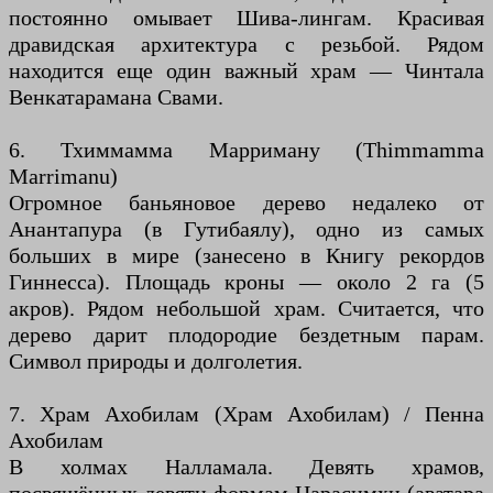
постоянно омывает Шива-лингам. Красивая
дравидская архитектура с резьбой. Рядом
находится еще один важный храм — Чинтала
Венкатарамана Свами.
6. Тхиммамма Марриману (Thimmamma
Marrimanu)
Огромное баньяновое дерево недалеко от
Анантапура (в Гутибаялу), одно из самых
больших в мире (занесено в Книгу рекордов
Гиннесса). Площадь кроны — около 2 га (5
акров). Рядом небольшой храм. Считается, что
дерево дарит плодородие бездетным парам.
Символ природы и долголетия.
7. Храм Ахобилам (Храм Ахобилам) / Пенна
Ахобилам
В холмах Налламала. Девять храмов,