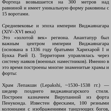
Фортеца возвышается на 300 метров над
равниной и имеет уникальную форму раковины с
15 воротами.
Средневековье и эпоха империи Виджаянагара
(XIV–XVI века)
Это «золотой век» региона. Анантапур был
важным центром империи Виджаянагара
(основана в 1336 году братьями Харихарой I и
Букка Раей I). Территория управлялась через
систему наяков (военных наместников). Именно в
это время построены многие знаменитые храмы и
форты:
Храм Лепакши (Lepakshi, ~1530–1538 гг.) —
шедевр позднего виджаянагарского стиля.
Построен казначеем Вирупанной из форта
Пенуконда. Известен фресками, 100 резными
колоннами с изображениями танцующих богов,