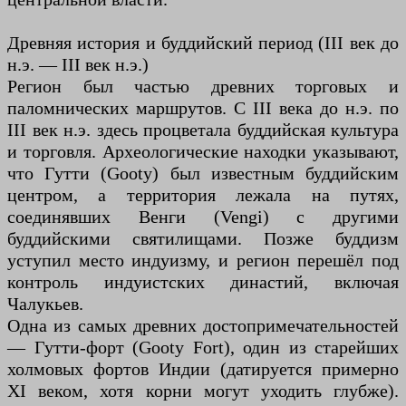
Древняя история и буддийский период (III век до
н.э. — III век н.э.)
Регион был частью древних торговых и
паломнических маршрутов. С III века до н.э. по
III век н.э. здесь процветала буддийская культура
и торговля. Археологические находки указывают,
что Гутти (Gooty) был известным буддийским
центром, а территория лежала на путях,
соединявших Венги (Vengi) с другими
буддийскими святилищами. Позже буддизм
уступил место индуизму, и регион перешёл под
контроль индуистских династий, включая
Чалукьев.
Одна из самых древних достопримечательностей
— Гутти-форт (Gooty Fort), один из старейших
холмовых фортов Индии (датируется примерно
XI веком, хотя корни могут уходить глубже).