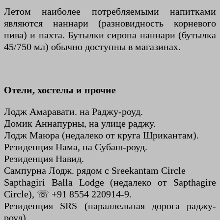
Летом наиболее потребляемыми напитками
являются наннари (разновидность корневого
пива) и пахта. Бутылки сиропа наннари (бутылка
45/750 мл) обычно доступны в магазинах.
Отели, хостелы и прочие
Лодж Амаравати. на Раджу-роуд.
Домик Аннапурны, на улице раджу.
Лодж Маюра (недалеко от круга Шрикантам).
Резиденция Нама, на Субаш-роуд.
Резиденция Навид.
Сампурна Лодж. рядом с Sreekantam Circle
Sapthagiri Balla Lodge (недалеко от Sapthagire
Circle), ☏ +91 8554 220914-9.
Резиденция SRS (параллельная дорога раджу-
роуд).