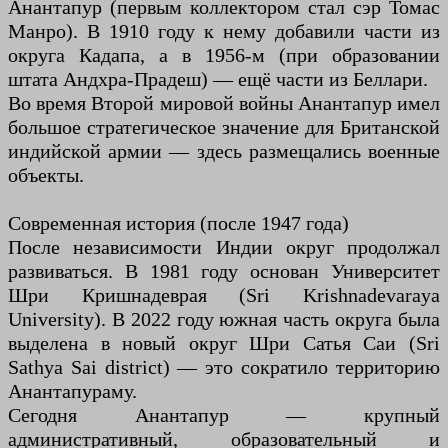
Анантапур (первым коллектором стал сэр Томас
Манро). В 1910 году к нему добавили части из
округа Кадапа, а в 1956-м (при образовании
штата Андхра-Прадеш) — ещё части из Беллари.
Во время Второй мировой войны Анантапур имел
большое стратегическое значение для Британской
индийской армии — здесь размещались военные
объекты.
Современная история (после 1947 года)
После независимости Индии округ продолжал
развиваться. В 1981 году основан Университет
Шри Кришнадеврая (Sri Krishnadevaraya
University). В 2022 году южная часть округа была
выделена в новый округ Шри Сатья Саи (Sri
Sathya Sai district) — это сократило территорию
Анантапураму.
Сегодня Анантапур — крупный
административный, образовательный и