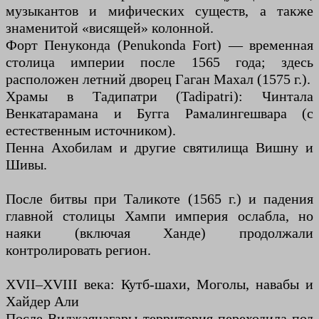
музыкантов и мифических существ, а также
знаменитой «висящей» колонной.
Форт Пенуконда (Penukonda Fort) — временная
столица империи после 1565 года; здесь
расположен летний дворец Гаган Махал (1575 г.).
Храмы в Тадипатри (Tadipatri): Чинтала
Венкатарамана и Бугга Рамалингешвара (с
естественным источником).
Пенна Ахобилам и другие святилища Вишну и
Шивы.
После битвы при Таликоте (1565 г.) и падения
главной столицы Хампи империя ослабла, но
наяки (включая Ханде) продолжали
контролировать регион.
XVII–XVIII века: Кутб-шахи, Моголы, навабы и
Хайдер Али
После Виджаянагары территория переходила под