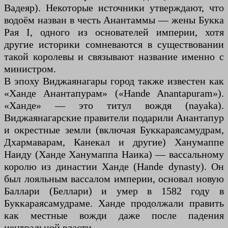
Вадеяр). Некоторые источники утверждают, что
водоём назван в честь Анантаммы — жены Букка
Рая I, одного из основателей империи, хотя
другие историки сомневаются в существовании
такой королевы и связывают название именно с
министром.
В эпоху Виджаянагары город также известен как
«Ханде Анантапурам» («Hande Anantapuram»).
«Ханде» — это титул вождя (nayaka).
Виджаянагарские правители подарили Анантапур
и окрестные земли (включая Буккараясамудрам,
Дхармаварам, Канекал и другие) Ханумаппе
Наиду (Ханде Ханумаппа Наика) — вассальному
королю из династии Ханде (Hande dynasty). Он
был лояльным вассалом империи, основал новую
Баллари (Беллари) и умер в 1582 году в
Буккараясамудраме. Ханде продолжали править
как местные вожди даже после падения
центральной власти.