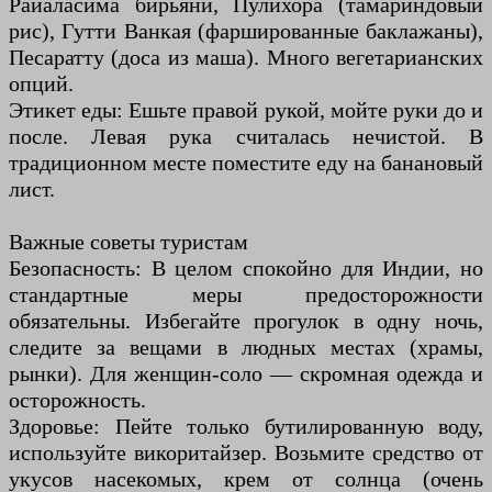
Райаласима бирьяни, Пулихора (тамариндовый
рис), Гутти Ванкая (фаршированные баклажаны),
Песаратту (доса из маша). Много вегетарианских
опций.
Этикет еды: Ешьте правой рукой, мойте руки до и
после. Левая рука считалась нечистой. В
традиционном месте поместите еду на банановый
лист.
Важные советы туристам
Безопасность: В целом спокойно для Индии, но
стандартные меры предосторожности
обязательны. Избегайте прогулок в одну ночь,
следите за вещами в людных местах (храмы,
рынки). Для женщин-соло — скромная одежда и
осторожность.
Здоровье: Пейте только бутилированную воду,
используйте викоритайзер. Возьмите средство от
укусов насекомых, крем от солнца (очень