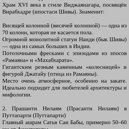
Храм XVI века в стиле Виджаянагара, посвящён
Вирабхадре (ипостаси Шивы). Знаменит:
Висящей колонной (висячей колонной) — одна из
70 колонн, которая не касается пола.
Огромной монолитной статуи Нанди (бык Шивы)
— одна из самых больших в Индии.
Потолочными фресками с эпизодами из эпосов
«Рамаяна» и «Махабхарата».
Гигантским резным каменным «колесницей» и
фигурой Джатайу (птица из Рамаяны).
Место очень атмосферное, особенно на закате.
Идеально подходит для любителей архитектуры и
мифологии.
2. Прашанти Нилаям (Прасанти Нилаям) в
Путтапарти (Путтапарти)
Главный ашрам Сатья Саи Бабы, примерно 50–60