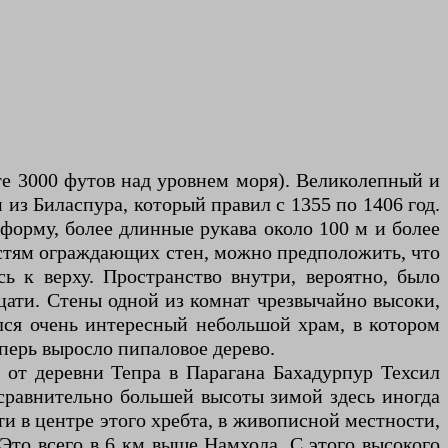
оте 3000 футов над уровнем моря). Великолепный и
з Биласпура, который правил с 1355 по 1406 год.
 форму, более длинные рукава около 100 м и более
астям ограждающих стен, можно предположить, что
сь к верху. Пространство внутри, вероятно, было
цати. Стены одной из комнат чрезвычайно высоки,
ился очень интересный небольшой храм, в котором
перь выросло пипаловое дерево.
о от деревни Тепра в Парагана Бахадурпур Техсил
 сравнительно большей высоты зимой здесь иногда
и в центре этого хребта, в живописной местности,
 Это всего в 6 км выше Намхола. С этого высокого