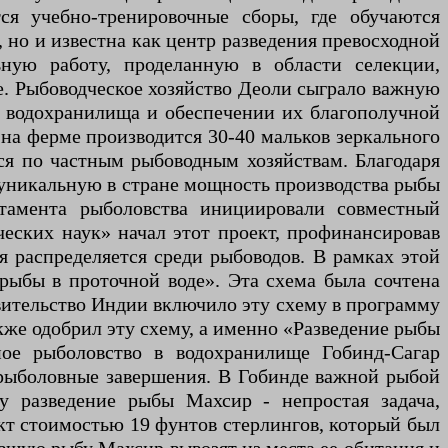
ся учебно-тренировочные сборы, где обучаются
 но и известна как центр разведения превосходной
ную работу, проделанную в области селекции,
е. Рыбоводческое хозяйство Деоли сыграло важную
в водохранилища и обеспечении их благополучной
на ферме производится 30-40 мальков зеркального
ся по частным рыбоводным хозяйствам. Благодаря
 уникальную в стране мощность производства рыбы
тамента рыболовства инициировали совместный
ческих наук» начал этот проект, профинансировав
я распределяется среди рыбоводов. В рамках этой
рыбы в проточной воде». Эта схема была сочтена
вительство Индии включило эту схему в программу
же одобрил эту схему, а именно «Разведение рыбы
ное рыболовство в водохранилище Гобинд-Сагар
 рыболовные завершения. В Гобинде важной рыбой
у разведение рыбы Махсир - непростая задача,
кт стоимостью 19 фунтов стерлингов, который был