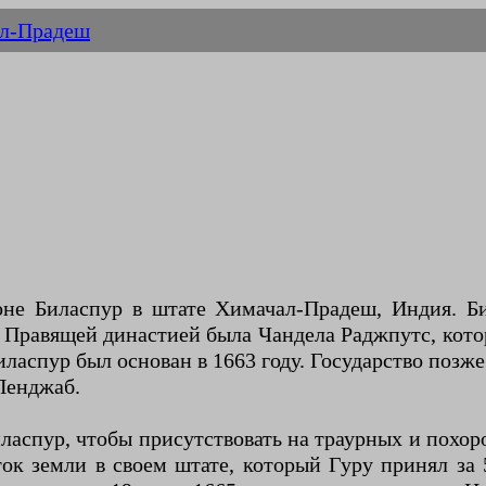
л-Прадеш
оне Биласпур в штате Химачал-Прадеш, Индия. Би
р. Правящей династией была Чандела Раджпутс, кот
ласпур был основан в 1663 году. Государство позж
Пенджаб.
Биласпур, чтобы присутствовать на траурных и пох
к земли в своем штате, который Гуру принял за 