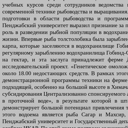
учебных курсов среди сотрудников ведомства 
современной технике рыбоводства и выращивания. 
подготовки в области рыбоводства и програм
Пенджабский университет выразил признание за п
роль в разведении рыбной популяции в водохран
жизни. Впервые рыба толстолобика была зарыблен
карпа, которые заселяются в водохранилище Гоб
регулярному зарыблению водохранилища Гобинд-Са
на гектар, и эта заслуга принадлежит ферме
исследовательский проект. «Генетическое омолож
около 18.00 недостающих средств. В рамках этог
демонстрационной программы техники на ферме в
подходящей, особенно на большой высоте в Химач
субсидирования Централизованно спонсируемого а
в проточной воде», в результате которой в ш
демонстрирует большой потенциал привлечения т
этого водоема является рыба Сагар и Махсир,
Пенджабский университет и Государственный депа