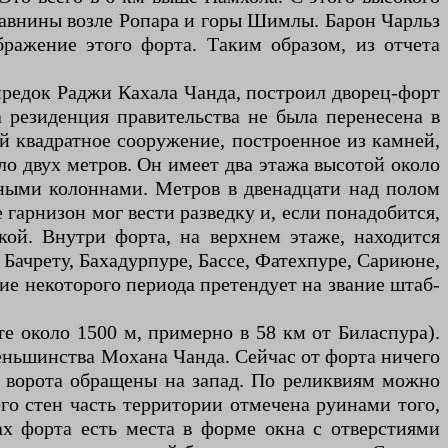
 равнины возле Ропара и горы Шимлы. Барон Чарльз
бражение этого форта. Таким образом, из отчета
предок Раджи Кахала Чанда, построил дворец-форт
а резиденция правительства не была перенесена в
ой квадратное сооружение, построенное из камней,
ло двух метров. Он имеет два этажа высотой около
ными колоннами. Метров в двенадцати над полом
гарнизон мог вести разведку и, если понадобится,
ой. Внутри форта, на верхнем этаже, находится
Бачрету, Бахадурпуре, Бассе, Фатехпуре, Сариюне,
ние некоторого периода претендует на звание штаб-
е около 1500 м, примерно в 58 км от Биласпура).
еньшинства Мохана Чанда. Сейчас от форта ничего
ые ворота обращены на запад. По реликвиям можно
его стен часть территории отмечена руинами того,
х форта есть места в форме окна с отверстиями