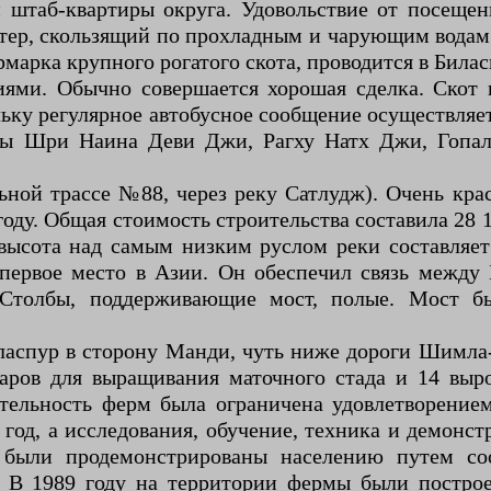
штаб-квартиры округа. Удовольствие от посещени
тер, скользящий по прохладным и чарующим водам
рмарка крупного рогатого скота, проводится в Била
ями. Обычно совершается хорошая сделка. Скот 
ольку регулярное автобусное сообщение осуществл
мы Шри Наина Деви Джи, Рагху Натх Джи, Гопал
ьной трассе №88, через реку Сатлудж). Очень кра
 году. Общая стоимость строительства составила 28 
высота над самым низким руслом реки составляет
 первое место в Азии. Он обеспечил связь межд
 Столбы, поддерживающие мост, полые. Мост 
ласпур в сторону Манди, чуть ниже дороги Шимла-
уаров для выращивания маточного стада и 14 выр
ятельность ферм была ограничена удовлетворение
в год, а исследования, обучение, техника и демо
 были продемонстрированы населению путем со
. В 1989 году на территории фермы были постро