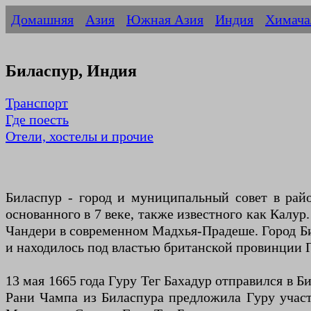
Домашняя
Азия
Южная Азия
Индия
Химача
Биласпур, Индия
Транспорт
Где поесть
Отели, хостелы и прочие
Биласпур - город и муниципальный совет в рай
основанного в 7 веке, также известного как Калу
Чандери в современном Мадхья-Прадеше. Город Би
и находилось под властью британской провинции 
13 мая 1665 года Гуру Тег Бахадур отправился в 
Рани Чампа из Биласпура предложила Гуру участо