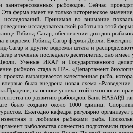
и заинтересованных рыбоводов. Сейчас проводят
Эта ферма имеет не только историческое значение,
м исследований. Принимая во внимание похваль
роведение исследовательской работы на этой ферм
илище Гобинд Сагар, обеспечении доходов рыбако
а в водоеме Гобинд Сагар фермы Деоли. Ежегодно 
инд-Сагар и другие водоемы штата и распределяют
гар в течение последнего десятилетия, оно имеет
 Деоли. Ученые ИКАР и Государственного депар
ение рыбного стада в HP». «Департамент биологи
о проекта выращивается качественная рыба, котора
первые была внедрена новая схема «Разведение 
ал-Прадеше, на основе успеха этой технологии пра
гентства по развитию рыбоводов. Банк НАБАРД так
тате было создано около 1000 единиц. Спортив
уристов. Ежегодно кафедра регулярно организует
 известная и любимая рыбаками рыба. Поскольк
ртамент рыболовства совместно подготовили прое