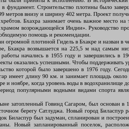
боты были приняты к исполнению. В исторический
 в фундамент. Строительство плотины было заверш
9 метров внизу и ширину 402 метра. Проект получи
ребтов. Бхахра занимает очень важное место на
 храмом возрождающейся Индии». Руководство прое
еобходимую помощь и рекомендации.
ан огромной плотиной Гидель в Бхакре и назван в ч
е, Бхакра возвышается на 225,5 м над самым ни
работы начались в 1955 году и завершились в 19
оекты оказались успешными. Чтобы поддерживать ур
ьство которой было завершено в 1976 году. Сего
 имеет длину 90 км. и занимает площадь около 1
ре и ноябре, когда уровень воды в водохранилище 
 период популярными водными видами спорта явля
ыне затопленный Говинд Сагаром, был основан в 16
сточном берегу Сатлуджа. Новый город Биласпур 
ок Биласпур был задуман, спланирован и построен
раны. Новый запланированный поселок, располо