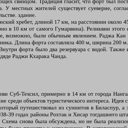
щих свинцом. Традиция гласит, что форт был пост
. У местных жителей существует суеверие, согла
ьстве. здание.
нский хребет, длиной 17 км, на расстоянии около 4
о в 10 км от самого Гумарвина). Реликвии этого
не, возможно, были обычным явлением. Раджа Кан 
ика. Длина форта составляла 400 м, ширина 200 м.
Внутри форта было два резервуара с водой. Такж
 дяде Раджи Кхарака Чанда.
еви Суб-Техсил, примерно в 14 км от города Нанг
ие среди объектов туристического интереса. Идея 
торый путешествовал из суннитов в Биласпур, а з
938-39 годах районы Рохтак и Хисар тогдашнего ш
 Схема снова была обсуждена, но не была реализо