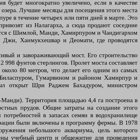
я будет многократно увеличено, если в качестве
 озера. Лучшие месяцы для посещения этого места
спуре в течение четырех или пяти дней в марте. Это
привозят из Налагарха, а сюда продают соседние
яется с Шимлой, Манди, Хамирпуром и Чандигархом
 Джи, Ханмукхешвар и Деомати, где проводятся
сивый и завораживающий мост. Его строительство
12 998 фунтов стерлингов. Пролет моста составляет
 около 80 метров, что делает его одним из самых
у Биласпуром, Гумарвином и районом Хамирпур и
был открыт Шри Раджем Бахадуром, министром
Манди). Территория площадью 4,4 га построена в
остных прудов. Общие затраты на создание этого
м потребностей в запасах семян в водохранилище
нстрации были включены в программу фермы. В 1978
оружения небольшого аквариума, цель которого
ены учебный центр и общежитие для проведения