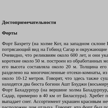
Достопримечательности
Форты
Форт Бахрету (на холме Кот, на западном склоне 
потрясающий вид на Гобинд Сагар и окружающие х
Очевидно, что реликвиям около 600 лет, и они ук
короткие около 50 м. построен из обработанных 
его высота составляла около 20 м. Толщина его 
разделено на многочисленные отсеки-комнаты, из
около 10-12 метров. Говорят, что здесь также с
находятся два бюста богини Ашт Бхуджи (восьмиру
Форт Бахадурпур (на вершине холма Бахадурпур, 
Садар, примерно в 40 км от Биласпура). Хребет 
выпадает снег. Ассортимент украшен красивым неб
расположен дом отдыха. Говорят, что форт был по