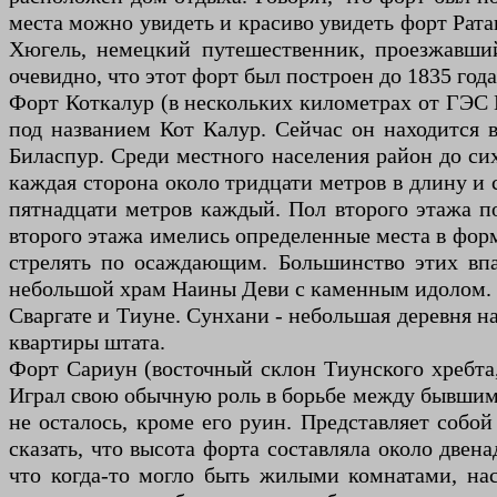
места можно увидеть и красиво увидеть форт Рата
Хюгель, немецкий путешественник, проезжавший 
очевидно, что этот форт был построен до 1835 года
Форт Коткалур (в нескольких километрах от ГЭС 
под названием Кот Калур. Сейчас он находится в
Биласпур. Среди местного населения район до сих
каждая сторона около тридцати метров в длину и 
пятнадцати метров каждый. Пол второго этажа 
второго этажа имелись определенные места в форм
стрелять по осаждающим. Большинство этих впа
небольшой храм Наины Деви с каменным идолом. В 
Сваргате и Тиуне. Сунхани - небольшая деревня на
квартиры штата.
Форт Сариун (восточный склон Тиунского хребта,
Играл свою обычную роль в борьбе между бывшим 
не осталось, кроме его руин. Представляет собо
сказать, что высота форта составляла около двен
что когда-то могло быть жилыми комнатами, на