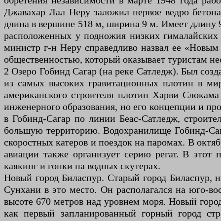
обретения независимости в марте 1948 года ра
Джавахар Лал Неру заложил первое ведро бетона
длина в вершине 518 м, ширина 9 м. Имеет длину 9
расположенных у подножия низких гималайских х
министр г-н Неру справедливо назвал ее «Новым
общественностью, который оказывает туристам н
2 Озеро Гобинд Сагар (на реке Сатледж). Был созд
из самых высоких гравитационных плотин в мир
американского строителя плотин Харви Слокама 
инженерного образования, но его концепции и пр
в Гобинд-Сагар по линии Беас-Сатледж, строител
большую территорию. Водохранилище Гобинд-Сагар
скоростных катеров и поездок на паромах. В октяб
авиации также организует серию регат. В этот
каякинг и гонки на водных скутерах.
Новый город Биласпур. Старый город Биласпур, н
Сунхани в это место. Он располагался на юго-во
высоте 670 метров над уровнем моря. Новый город
как первый запланированный горный город ст