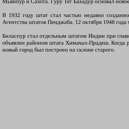
Мьянпур и Сахота. Гуру Тег Бахадур основал новое
В 1932 году штат стал частью недавно созданн
Агентства штатов Пенджаба. 12 октября 1948 года
Биласпур стал отдельным штатом Индии при главн
объявлен районом штата Химачал-Прадеш. Когда ре
новый город был построен на склоне старого.