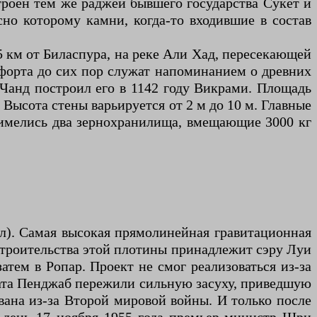
роен тем же раджей бывшего государства Сукет и
сно которому камни, когда-то входившие в состав
5 км от Биласпура, на реке Али Хад, пересекающей
 форта до сих пор служат напоминанием о древних
Чанд построил его в 1142 году Викрами. Площадь
 Высота стены варьируется от 2 м до 10 м. Главные
е имелись два зернохранилища, вмещающие 3000 кг
ал). Самая высокая прямолинейная гравитационная
строительства этой плотины принадлежит сэру Луи
атем в Ропар. Проект не смог реализоваться из-за
тата Пенджаб пережили сильную засуху, приведшую
вана из-за Второй мировой войны. И только после