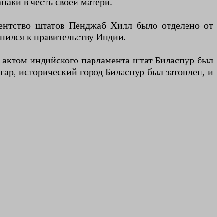
наки в честь своей матери.
гентство штатов Пенджаб Хилл было отделено от
нился к правительству Индии.
с актом индийского парламента штат Биласпур был
гар, исторический город Биласпур был затоплен, и