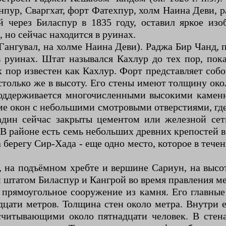
нпур, Сваргхат, форт Фатехпур, холм Наина Деви,
через Биласпур в 1835 году, оставил яркое изо
, но сейчас находится в руинах.
Гангувал, на холме Наина Деви). Раджа Бир Чанд, 
 руинах. Штат назывался Кахлур до тех пор, пок
 пор известен как Кахлур. Форт представляет соб
столько же в высоту. Его стены имеют толщину око
поддерживается многочисленными высокими камен
е окон с небольшими смотровыми отверстиями, где 
дин сейчас закрыты цементом или железной сетк
районе есть семь небольших древних крепостей в 
 берегу Сир-Хада - еще одно место, которое в тече
 на подъёмном хребте и вершине Сариун, на высот
штатом Биласпур и Кангрой во время правления м
й прямоугольное сооружение из камня. Его главн
адцати метров. Толщина стен около метра. Внутри 
считывающими около пятнадцати человек. В стена