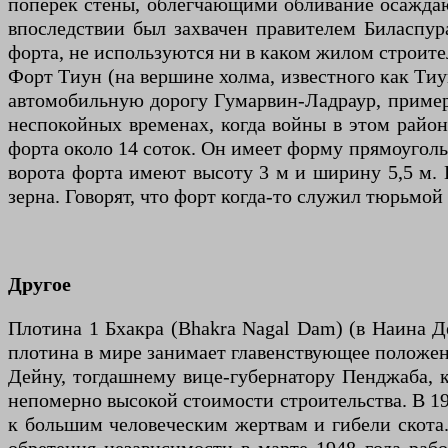
поперек стены, облегчающими обливание осаждаю
впоследствии был захвачен правителем Биласпура
форта, не используются ни в каком жилом строител
Форт Тиун (на вершине холма, известного как Тиу
автомобильную дорогу Гумарвин-Ладраур, примерн
неспокойных временах, когда войны в этом райо
форта около 14 соток. Он имеет форму прямоугольн
ворота форта имеют высоту 3 м и ширину 5,5 м. 
зерна. Говорят, что форт когда-то служил тюрьмой
Другое
Плотина 1 Бхакра (Bhakra Nagal Dam) (в Наина Д
плотина в мире занимает главенствующее положен
Дейну, тогдашнему вице-губернатору Пенджаба, ко
непомерно высокой стоимости строительства. В 1
к большим человеческим жертвам и гибели скота.