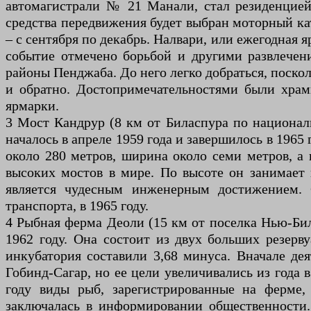
автомагистрали № 21 Манали, стал резиденцией 
средства передвижения будет выбран моторный ка
– с сентября по декабрь. Налвари, или ежегодная я
событие отмечено борьбой и другими развлечени
районы Пенджаба. До него легко добраться, поск
и обратно. Достопримечательностями были хра
ярмарки.
3 Мост Кандрур (8 км от Биласпура по национал
началось в апреле 1959 года и завершилось в 1965
около 280 метров, ширина около семи метров, а 
высоких мостов в мире. По высоте он занимает
является чудесным инженерным достижением.
транспорта, в 1965 году.
4 Рыбная ферма Деоли (15 км от поселка Нью-Би
1962 году. Она состоит из двух больших резерв
инкубатория составили 3,68 минуса. Вначале де
Гобинд-Сагар, но ее цели увеличивались из года 
году виды рыб, зарегистрированные на ферме,
заключалась в информировании общественности