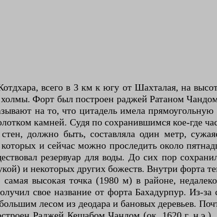
Котдхара, всего в 3 км к югу от Шахталая, на выс
олмы. Форт был построен раджей Ратаном Чандом и
азывают на то, что цитадель имела прямоугольную
молотком камней. Судя по сохранившимся кое-где ч
стен, должно быть, составляла один метр, сужая
 которых и сейчас можно проследить около пятнад
уществовал резервуар для воды. До сих пор сохран
кой) и некоторых других божеств. Внутри форта те
самая высокая точка (1980 м) в районе, недалек
получил свое название от форта Бахадурпур. Из-за
ольшим лесом из деодара и бановых деревьев. Почт
строен Раджей Кешабом Чандом (ок. 1620 г. н.э.).