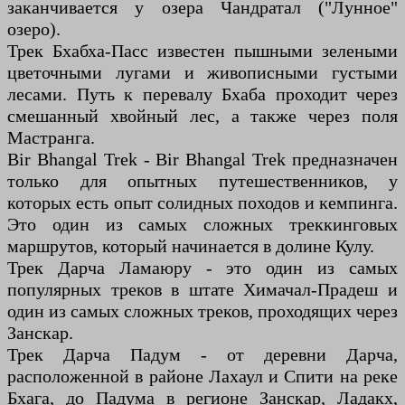
заканчивается у озера Чандратал ("Лунное"
озеро).
Трек Бхабха-Пасс известен пышными зелеными
цветочными лугами и живописными густыми
лесами. Путь к перевалу Бхаба проходит через
смешанный хвойный лес, а также через поля
Мастранга.
Bir Bhangal Trek - Bir Bhangal Trek предназначен
только для опытных путешественников, у
которых есть опыт солидных походов и кемпинга.
Это один из самых сложных треккинговых
маршрутов, который начинается в долине Кулу.
Трек Дарча Ламаюру - это один из самых
популярных треков в штате Химачал-Прадеш и
один из самых сложных треков, проходящих через
Занскар.
Трек Дарча Падум - от деревни Дарча,
расположенной в районе Лахаул и Спити на реке
Бхага, до Падума в регионе Занскар, Ладакх,