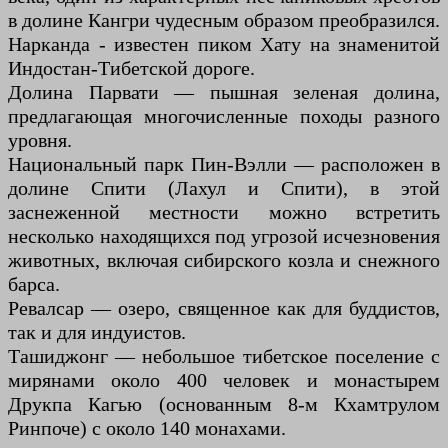
в долине Кангри чудесным образом преобразился.
Нарканда - известен пиком Хату на знаменитой
Индостан-Тибетской дороге.
Долина Парвати — пышная зеленая долина,
предлагающая многочисленные походы разного
уровня.
Национальный парк Пин-Вэлли — расположен в
долине Спити (Лахул и Спити), в этой
заснеженной местности можно встретить
несколько находящихся под угрозой исчезновения
животных, включая сибирского козла и снежного
барса.
Ревалсар — озеро, священное как для буддистов,
так и для индуистов.
Ташиджонг — небольшое тибетское поселение с
мирянами около 400 человек и монастырем
Друкпа Кагью (основанным 8-м Кхамтрулом
Ринпоче) с около 140 монахами.