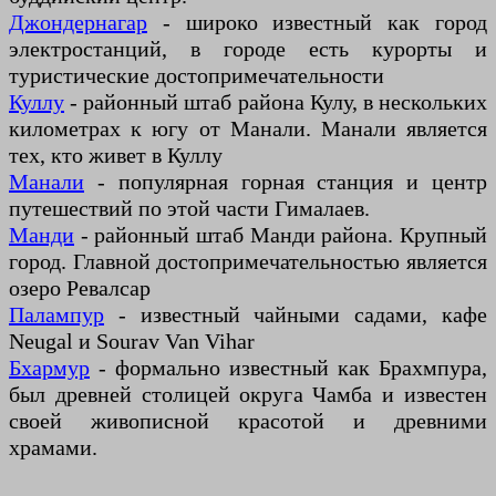
Джондернагар
- широко известный как город
электростанций, в городе есть курорты и
туристические достопримечательности
Куллу
- районный штаб района Кулу, в нескольких
километрах к югу от Манали. Манали является
тех, кто живет в Куллу
Манали
- популярная горная станция и центр
путешествий по этой части Гималаев.
Манди
- районный штаб Манди района. Крупный
город. Главной достопримечательностью является
озеро Ревалсар
Палампур
- известный чайными садами, кафе
Neugal и Sourav Van Vihar
Бхармур
- формально известный как Брахмпура,
был древней столицей округа Чамба и известен
своей живописной красотой и древними
храмами.