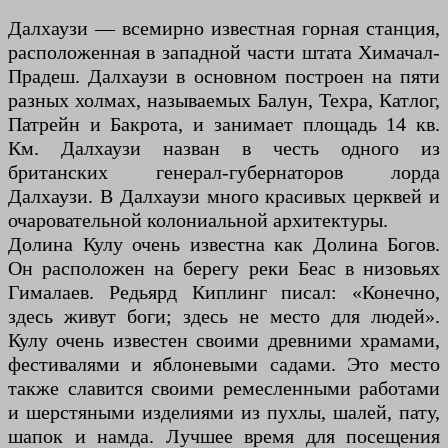
Далхаузи — всемирно известная горная станция,
расположенная в западной части штата Химачал-
Прадеш. Далхаузи в основном построен на пяти
разных холмах, называемых Балун, Техра, Катлог,
Патрейн и Бакрота, и занимает площадь 14 кв.
Км. Далхаузи назван в честь одного из
британских генерал-губернаторов лорда
Далхаузи. В Далхаузи много красивых церквей и
очаровательной колониальной архитектуры.
Долина Кулу очень известна как Долина Богов.
Он расположен на берегу реки Беас в низовьях
Гималаев. Редьярд Киплинг писал: «Конечно,
здесь живут боги; здесь не место для людей».
Кулу очень известен своими древними храмами,
фестивалями и яблоневыми садами. Это место
также славится своими ремесленными работами
и шерстяными изделиями из пухлы, шалей, пату,
шапок и намда. Лучшее время для посещения