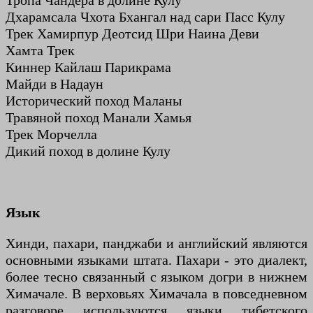
Тропа Чандера в долине Кулу
Дхарамсала Чхота Бхангал над сари Пасс Кулу
Трек Хамирпур Деотсид Шри Наина Деви
Хамта Трек
Киннер Кайлаш Парикрама
Майди в Надаун
Исторический поход Маланы
Травяной поход Манали Хамья
Трек Морчелла
Дикий поход в долине Кулу
Язык
Хинди, пахари, панджаби и английский являются
основными языками штата. Пахари - это диалект,
более тесно связанный с языком догри в нижнем
Химачале. В верховьях Химачала в повседневном
разговоре используются языки тибетского