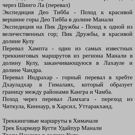
через Шинго Ла (перевал)
Экспедиция Део Тибба - Поход к красивой
вершине горы Део Тибба в долине Манали
Экспедиция на Пик Дружбы - Поход к одной из
величественных гор; Пик Дружбы, в красивой
долине Кулу
Перевал Хампта - один из самых известных
треккинговых маршрутов из региона Манали в
долину Кулу, заканчивающуюся в Лахауле и
долине Чандра.
Перевал Индрахар - горный перевал в хребте
Дхауладхар в Гималаях, который образует
границу между районами Кангра и Чамба.
Поход через перевал Ламхага - переход из
Читкула, Киннаур, в Харсил, Уттаракханд.
Треккинговые маршруты в Химачале
Трек Бхармаур Кугти Удайпур Манали