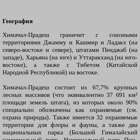
География
Химачал-Прадеш граничит с союзными
территориями Джамму и Кашмир и Ладакх (на
северо-востоке и севере), штатами Пенджаб (на
западе), Харьяна (на юге) и Уттаракханд (на юго-
востоке), а также с Тибетом (Китайской
Народной Республикой) на востоке.
Химачал-Прадеш состоит из 67,7% крупных
лесных массивов (что эквивалентно 37 691 км²
площади земель штата), из которых около 90%
специально обозначены как охраняемые (см.
охрана природы). Также имеется 32 охраняемые
территории для флоры и фауны, а также два
национальных парка (Большой Гималайский
национальный парк, Национальный парк Пин-