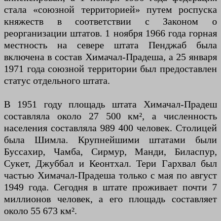
стала «союзной территорией» путем роспуска
княжеств в соответствии с Законом о
реорганизации штатов. 1 ноября 1966 года горная
местность на севере штата Пенджаб была
включена в состав Химачал-Прадеша, а 25 января
1971 года союзной территории был предоставлен
статус отдельного штата.
В 1951 году площадь штата Химачал-Прадеш
составляла около 27 500 км², а численность
населения составляла 989 ​​400 человек. Столицей
была Шимла. Крупнейшими штатами были
Буссахир, Чамба, Сирмур, Манди, Биласпур,
Сукет, Джуббал и Кеонтхал. Тери Гархвал был
частью Химачал-Прадеша только с мая по август
1949 года. Сегодня в штате проживает почти 7
миллионов человек, а его площадь составляет
около 55 673 км².