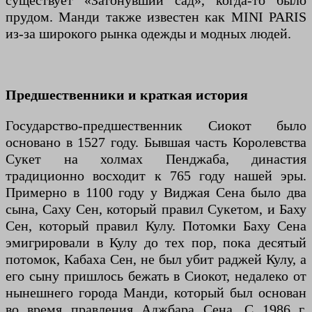
существует «Затонувший сад», когда-то было
прудом. Манди также известен как MINI PARIS
из-за широкого рынка одежды и модных людей.
Предшественники и краткая история
Государство-предшественник Сиокот было
основано в 1527 году. Бывшая часть Королевства
Сукет на холмах Пенджаба, династия
традиционно восходит к 765 году нашей эры.
Примерно в 1100 году у Виджая Сена было два
сына, Саху Сен, который правил Сукетом, и Баху
Сен, который правил Кулу. Потомки Баху Сена
эмигрировали в Кулу до тех пор, пока десятый
потомок, Кабаха Сен, не был убит раджей Кулу, а
его сыну пришлось бежать в Сиокот, недалеко от
нынешнего города Манди, который был основан
во время правления Аджбара Сена. С 1986 г.