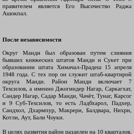
правителем является Его Высочество Раджа
Ашокпал.
После независимости
Округ Манди был образован путем слияния
бывших княжеских штатов Манди и Сукет при
образовании штата Химачал-Прадеш 15 апреля
1948 года. С тех пор он служит штаб-квартирой
округа Манди. Район Манди включает 7
Техсилов, а именно Джогиндер Нагар, Саркагхат,
Сандер Нагар, Садар Манди, Чачёт, Тунаг, Карсог
и 9 Суб-Техсилов, то есть Ладбхарол, Падхер,
Сандхол, Дхармпур, Макрери, Балдвара, Нихри,
Котли, Аут, Бали Чоуки.
В целях развития район разделен на 10 кварталов.