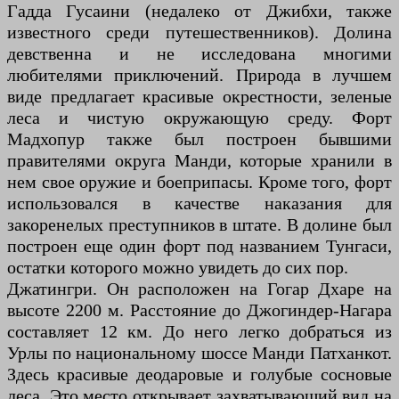
Гадда Гусаини (недалеко от Джибхи, также
известного среди путешественников). Долина
девственна и не исследована многими
любителями приключений. Природа в лучшем
виде предлагает красивые окрестности, зеленые
леса и чистую окружающую среду. Форт
Мадхопур также был построен бывшими
правителями округа Манди, которые хранили в
нем свое оружие и боеприпасы. Кроме того, форт
использовался в качестве наказания для
закоренелых преступников в штате. В долине был
построен еще один форт под названием Тунгаси,
остатки которого можно увидеть до сих пор.
Джатингри. Он расположен на Гогар Дхаре на
высоте 2200 м. Расстояние до Джогиндер-Нагара
составляет 12 км. До него легко добраться из
Урлы по национальному шоссе Манди Патханкот.
Здесь красивые деодаровые и голубые сосновые
леса. Это место открывает захватывающий вид на