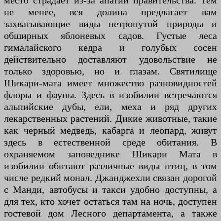
место страдает из-за апатии правительства. Тем
не менее, вся долина предлагает вам
захватывающие виды нетронутой природы и
обширных яблоневых садов. Густые леса
гималайского кедра и голубых сосен
действительно доставляют удовольствие не
только здоровью, но и глазам. Святилище
Шикари-мата имеет множество разновидностей
флоры и фауны. Здесь в изобилии встречаются
альпийские дубы, ели, меха и ряд других
лекарственных растений. Дикие животные, такие
как черный медведь, кабарга и леопард, живут
здесь в естественной среде обитания. В
охраняемом заповеднике Шикари Мата в
изобилии обитают различные виды птиц, в том
числе редкий монал. Джанджехли связан дорогой
с Манди, автобусы и такси удобно доступны, а
для тех, кто хочет остаться там на ночь, доступен
гостевой дом Лесного департамента, а также