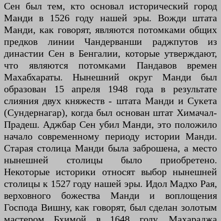
Сен был тем, кто основал исторический город
Манди в 1526 году нашей эры. Вожди штата
Манди, как говорят, являются потомками общих
предков линии Чандерванши раджпутов из
династии Сен в Бенгалии, которые утверждают,
что являются потомками Пандавов времен
Махабхараты. Нынешний округ Манди был
образован 15 апреля 1948 года в результате
слияния двух княжеств - штата Манди и Сукета
(Сундернагар), когда был основан штат Химачал-
Прадеш. Аджбар Сен убил Манди, это положило
начало современному периоду истории Манди.
Старая столица Манди была заброшена, а место
нынешней столицы было приобретено.
Некоторые историки относят выбор нынешней
столицы к 1527 году нашей эры. Идол Мадхо Рая,
верховного божества Манди и воплощения
Господа Вишну, как говорят, был сделан золотым
мастером Бхимой в 1648 году. Махараджа