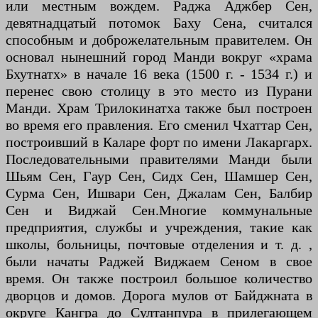
или местным вождем. Раджа Аджбер Сен,
девятнадцатый потомок Баху Сена, считался
способным и доброжелательным правителем. Он
основал нынешний город Манди вокруг «храма
Бхутнатх» в начале 16 века (1500 г. - 1534 г.) и
перенес свою столицу в это место из Пурани
Манди. Храм Трилокинатха также был построен
во время его правления. Его сменил Чхаттар Сен,
построивший в Каларе форт по имени Лакаргарх.
Последовательными правителями Манди были
Шьям Сен, Гаур Сен, Сидх Сен, Шамшер Сен,
Сурма Сен, Ишвари Сен, Джалам Сен, Балбир
Сен и Виджай Сен.Многие коммунальные
предприятия, службы и учреждения, такие как
школы, больницы, почтовые отделения и т. д. ,
были начаты Раджей Виджаем Сеном в свое
время. Он также построил большое количество
дворцов и домов. Дорога мулов от Байджната в
округе Кангра до Султанпура в прилегающем