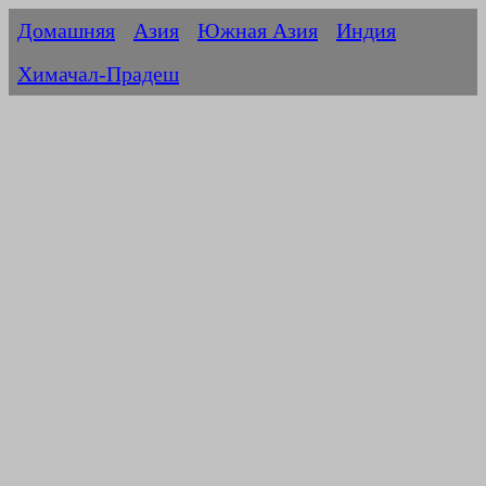
Домашняя
Азия
Южная Азия
Индия
Химачал-Прадеш