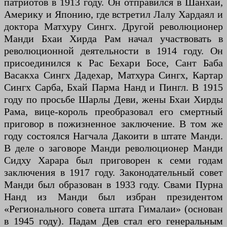
патриотов в 1913 году. Он отправился в Шанхай,
Америку и Японию, где встретил Лалу Хардаял и
доктора Матхуру Сингх. Другой революционер
Манди Бхаи Хирда Рам начал участвовать в
революционной деятельности в 1914 году. Он
присоединился к Рас Бехари Босе, Сант Баба
Васакха Сингх Дадехар, Матхура Сингх, Картар
Сингх Сарба, Бхай Парма Нанд и Пингл. В 1915
году по просьбе Шарлы Деви, жены Бхаи Хирды
Рама, вице-король преобразовал его смертный
приговор в пожизненное заключение. В том же
году состоялся Нагчала Дакоити в штате Манди.
В деле о заговоре Манди революционер Манди
Сидху Харара был приговорен к семи годам
заключения в 1917 году. Законодательный совет
Манди был образован в 1933 году. Свами Пурна
Нанд из Манди был избран президентом
«Регионального совета штата Гималаи» (основан
в 1945 году). Падам Дев стал его генеральным