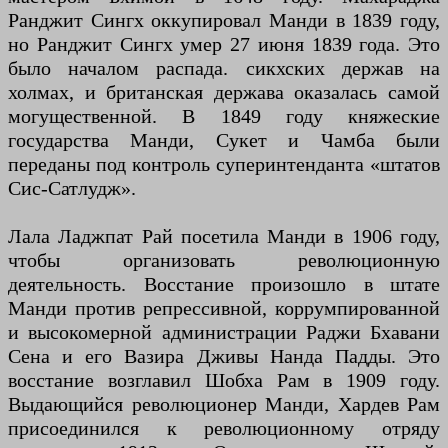
Ранджит Сингх оккупировал Манди в 1839 году,
но Ранджит Сингх умер 27 июня 1839 года. Это
было началом распада. сикхских держав на
холмах, и британская держава оказалась самой
могущественной. В 1849 году княжеские
государства Манди, Сукет и Чамба были
переданы под контроль суперинтенданта «штатов
Сис-Сатлудж».
Лала Ладжпат Рай посетила Манди в 1906 году,
чтобы организовать революционную
деятельность. Восстание произошло в штате
Манди против репрессивной, коррумпированной
и высокомерной администрации Раджи Бхавани
Сена и его Вазира Дживы Нанда Падды. Это
восстание возглавил Шобха Рам в 1909 году.
Выдающийся революционер Манди, Хардев Рам
присоединился к революционному отряду