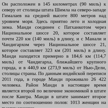
Он расположен в 145 километрах (90 миль) к
северу от столицы штата Шимла на северо-западе
Гималаев на средней высоте 800 метров над
уровнем моря. Здесь приятно лето и холодная
зима. Манди соединен с Патханкотом через
Национальное шоссе 20, которое составляет
почти 220 км (140 миль) в длину, и с Манали и
Чандигархом через Национальное шоссе 21,
которое составляет 323 км (201 миль) в длину.
Манди находится примерно в 184,6 км (114,7
миль) от Чандигарха, ближайшего крупного
города, и в 440,9 км (273,9 миль) от Нью-Дели,
столицы страны. По данным индийской переписи
2011 года, в городе Манди проживало 26 422
человека. Район Манди в настоящее время
является второй по величине экономикой в ​​штате
после Кангра. Манди в штате занимает второе
место по соотношению полов: 1013 женщин на