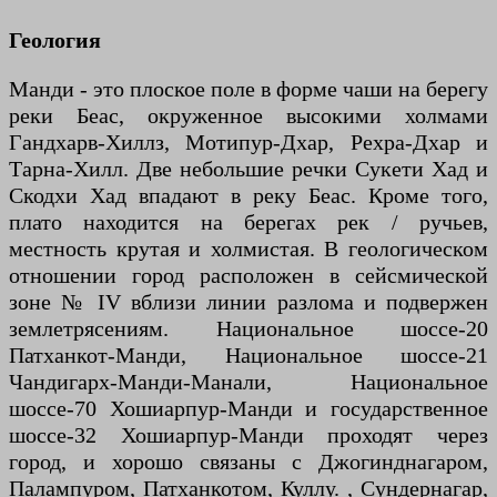
Геология
Манди - это плоское поле в форме чаши на берегу
реки Беас, окруженное высокими холмами
Гандхарв-Хиллз, Мотипур-Дхар, Рехра-Дхар и
Тарна-Хилл. Две небольшие речки Сукети Хад и
Скодхи Хад впадают в реку Беас. Кроме того,
плато находится на берегах рек / ручьев,
местность крутая и холмистая. В геологическом
отношении город расположен в сейсмической
зоне № IV вблизи линии разлома и подвержен
землетрясениям. Национальное шоссе-20
Патханкот-Манди, Национальное шоссе-21
Чандигарх-Манди-Манали, Национальное
шоссе-70 Хошиарпур-Манди и государственное
шоссе-32 Хошиарпур-Манди проходят через
город, и хорошо связаны с Джогинднагаром,
Палампуром, Патханкотом, Куллу. , Сундернагар,