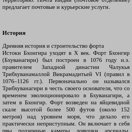
предлагает почтовые и курьерские услуги.
История
Древняя история и строительство форта
Истоки Бхонгира уходят в X век. Форт Бхонгир
(Бхуванагири) был построен в 1076 году н.э.
правителем Западной династии Чалукья
Трибхуванамаллой Викрамадитьей VI (правил в
1076–1126 гг.). Первоначально он назывался
Трибхуванагири в честь своего основателя, что со
временем эволюционировало в Бхуванагири, а
затем в Бхонгир. Форт возведен на яйцевидной
скале высотой более 500 футов (около 152
метров) над уровнем моря, что делало его
практически неприступным. Он включает в себя
рвы, подземные камеры, ловушки, арсеналы,