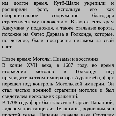
им долгое время. Кутб-Шахи укрепили и
расширили форт, используя его как
оборонительное сооружение благодаря
стратегическому положению. В форте есть храм
Ханумана у подножия, а также стальные ворота,
похожие на Фатех Дарваза в Голконде, которые,
по легенде, были построены низамом за свой
счет.
Новое время: Моголы, Низамы и восстания
В конце XVII века, в 1687 году, во время
вторжения моголов в Голконду под
предводительством императора Аурангзеба, форт
перешел под контроль Могольской империи. Он
стал частью военной стратегии моголов и был
свидетелем нескольких сражений.
В 1708 году форт был захвачен Сарваи Папанной,
лидером повстанцев из Теланганы, родившимся в
простой семье. Папанна сначала взял Оругаллу