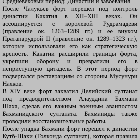
Средневековый период: Династии и завоевания
После Чалукьев форт перешел под контроль
династии Какатия в XII–XIII веках. Он
ассоциируется с королевой Рудрамадеви
(правление ок. 1263–1289 гг.) и ее внуком
Пратапарудрой II (правление ок. 1289–1323 гг.),
которые использовали его как стратегическую
крепость. Какатии расширили границы форта,
укрепили оборону и превратили его в
неприступную цитадель. В этот период форт
подвергался реставрациям со стороны Мусунури
Наяков.
В XIV веке форт захватил Делийский султанат
под предводительством Алауддина Бахмана
Шаха, сделав его важным военным аванпостом
Бахманидского султаната. Бахманиды также
проводили восстановительные работы.
После упадка Бахмани форт перешел к династии
Кутб-Шахи (Голконда султанат), которая правила