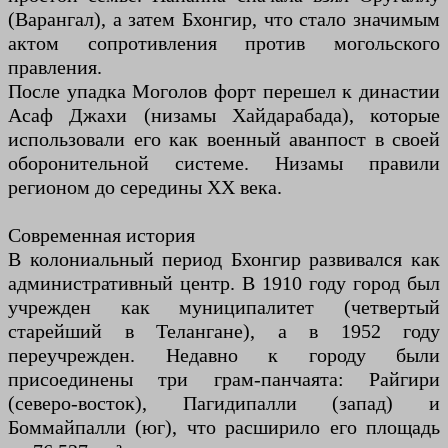
(Варангал), а затем Бхонгир, что стало значимым
актом сопротивления против могольского
правления.
После упадка Моголов форт перешел к династии
Асаф Джахи (низамы Хайдарабада), которые
использовали его как военный аванпост в своей
оборонительной системе. Низамы правили
регионом до середины XX века.
Современная история
В колониальный период Бхонгир развивался как
административный центр. В 1910 году город был
учрежден как муниципалитет (четвертый
старейший в Телангане), а в 1952 году
переучрежден. Недавно к городу были
присоединены три грам-панчаята: Райгири
(северо-восток), Пагидипалли (запад) и
Боммайпалли (юг), что расширило его площадь