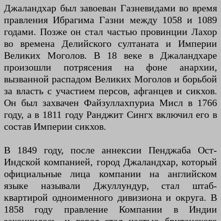
Джаландхар был завоеван Газневидами во время
правления Ибрагима Газни между 1058 и 1089
годами. Позже он стал частью провинции Лахор
во времена Делийского султаната и Империи
Великих Моголов. В 18 веке в Джаландхаре
произошли потрясения на фоне анархии,
вызванной распадом Великих Моголов и борьбой
за власть с участием персов, афганцев и сикхов.
Он был захвачен Файзуллахпуриа Мисл в 1766
году, а в 1811 году Ранджит Сингх включил его в
состав Империи сикхов.
В 1849 году, после аннексии Пенджаба Ост-
Индской компанией, город Джаландхар, который
официальные лица компании на английском
языке называли Джуллундур, стал штаб-
квартирой одноименного дивизиона и округа. В
1858 году правление Компании в Индии