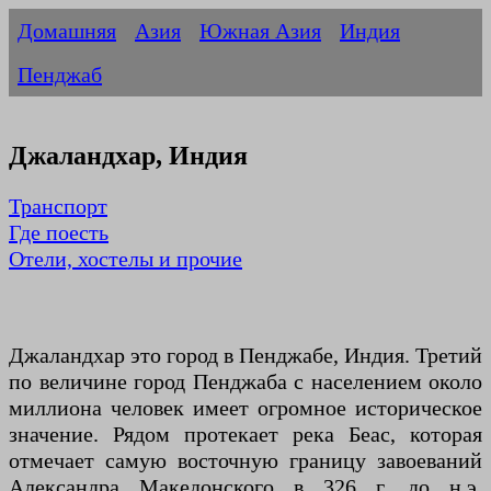
Домашняя
Азия
Южная Азия
Индия
Пенджаб
Джаландхар, Индия
Транспорт
Где поесть
Отели, хостелы и прочие
Джаландхар это город в Пенджабе, Индия. Третий
по величине город Пенджаба с населением около
миллиона человек имеет огромное историческое
значение. Рядом протекает река Беас, которая
отмечает самую восточную границу завоеваний
Александра Македонского в 326 г. до н.э.