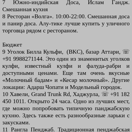
7 Южно-индийская Доса, Ислам Гандж.
Смешанная кухня
8 Ресторан «Волга». 10:00-22:00. Смешанная доса
и панир доса. Алу-тике лучше купить у уличного
торговца рядом с рестораном.
Бюджет
9 Уголок Билла Кульфи, (BKC), базар Аттари, ☏
+91 9988271144. Это один из знаменитых уголков
кулфи, известный кулфи и фалуда-рабри и
доступными ценами. Еще там очень вкусные
«Молочный бадам» и «Кесар молочный». Другие
локации: Адарш Чопати и Модельный городок.
10 Хавели, Grand Trunk Rd, Хаджурла, ☏ +91 182
450 1011. Открыто 24 часа. Одно из лучших мест,
где можно попробовать типичную панджабскую
кухню. Здесь также есть разнообразные ларьки с
закусками.
11 Рангла Пенджаб. Традиционная пенджабская