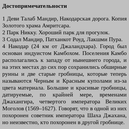
Достопримечательности
1 Деви Талаб Мандир, Накодарская дорога. Копия
Золотого храма Амритсара.
2 Парк Никку. Хороший парк для прогулок.
3 Содал Мандир, Патханкот Роуд, Лакшми Пура.
4 Накодар (24 км от Джаландхара). Город был
основан индуистом Камбохом. Поселения Камбо
располагались к западу от нынешнего города, и
на этих местах до сих пор сохранились обширные
руины и две старые гробницы, которые теперь
называются Черным и Красным куполами из-за
цвета материала. Большие и красивые гробницы,
датируемые, по крайней мере, временами
Джахангира, четвертого императора Великих
Моголов (1569–1627). Говорят, что в одной из них
похоронен советник императора Шаха Джахана,
но неизвестно, кто похоронен в другой гробнице.