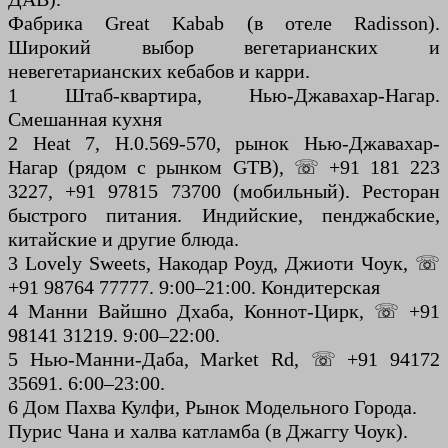
Фабрика Great Kabab (в отеле Radisson).
Широкий выбор вегетарианских и
невегетарианских кебабов и карри.
1 Штаб-квартира, Нью-Джавахар-Нагар.
Смешанная кухня
2 Heat 7, H.0.569-570, рынок Нью-Джавахар-
Нагар (рядом с рынком GTB), ☏ +91 181 223
3227, +91 97815 73700 (мобильный). Ресторан
быстрого питания. Индийские, пенджабские,
китайские и другие блюда.
3 Lovely Sweets, Накодар Роуд, Джиоти Чоук, ☏
+91 98764 77777. 9:00–21:00. Кондитерская
4 Манни Вайшно Дхаба, Коннот-Цирк, ☏ +91
98141 31219. 9:00–22:00.
5 Нью-Манни-Даба, Market Rd, ☏ +91 94172
35691. 6:00–23:00.
6 Дом Пахва Кулфи, Рынок Модельного Города.
Пурис Чана и халва катламба (в Джаггу Чоук).