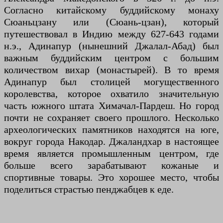
Согласно китайскому буддийскому монаху
Сюаньцзану или (Сюань-цзан), который
путешествовал в Индию между 627-643 годами
н.э., Адинапур (нынешний Джалал-Абад) был
важным буддийским центром с большим
количеством вихар (монастырей). В то время
Адинапур был столицей могущественного
королевства, которое охватило значительную
часть южного штата Химачал-Пардеш. Но город
почти не сохраняет своего прошлого. Несколько
археологических памятников находятся на юге,
вокруг города Накодар. Джаландхар в настоящее
время является промышленным центром, где
больше всего зарабатывают кожаные и
спортивные товары. Это хорошее место, чтобы
поделиться страстью пенджабцев к еде.