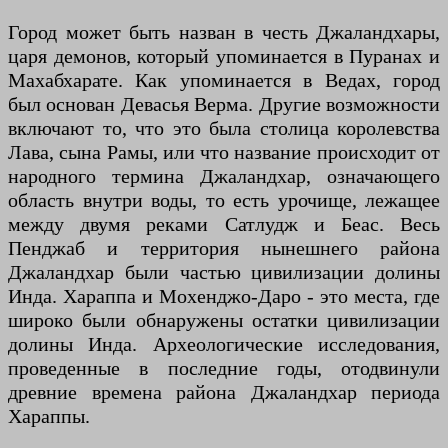
Город может быть назван в честь Джаландхары,
царя демонов, который упоминается в Пуранах и
Махабхарате. Как упоминается в Ведах, город
был основан Девасья Верма. Другие возможности
включают то, что это была столица королевства
Лава, сына Рамы, или что название происходит от
народного термина Джаландхар, означающего
область внутри воды, то есть урочище, лежащее
между двумя реками Сатлудж и Беас. Весь
Пенджаб и территория нынешнего района
Джаландхар были частью цивилизации долины
Инда. Хараппа и Мохенджо-Даро - это места, где
широко были обнаружены остатки цивилизации
долины Инда. Археологические исследования,
проведенные в последние годы, отодвинули
древние времена района Джаландхар периода
Хараппы.