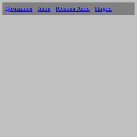
Домашняя
Азия
Южная Азия
Индия