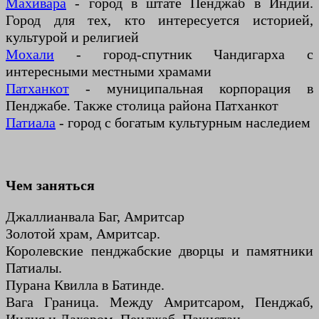
Махивара
- город в штате Пенджаб в Индии.
Город для тех, кто интересуется историей,
культурой и религией
Мохали
- город-спутник Чандигарха с
интересными местными храмами
Патханкот
- муниципальная корпорация в
Пенджабе. Также столица района Патханкот
Патиала
- город с богатым культурным наследием
Чем заняться
Джаллианвала Баг, Амритсар
Золотой храм, Амритсар.
Королевские пенджабские дворцы и памятники
Патиалы.
Пурана Квилла в Батинде.
Вага Граница. Между Амритсаром, Пенджаб,