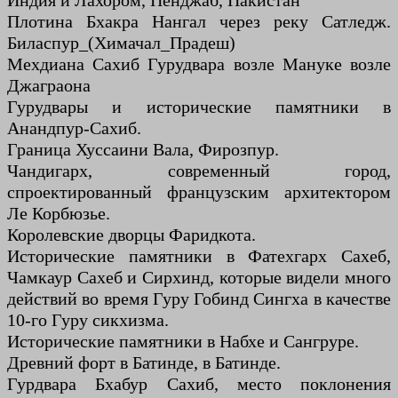
Индия и Лахором, Пенджаб, Пакистан
Плотина Бхакра Нангал через реку Сатледж.
Биласпур_(Химачал_Прадеш)
Мехдиана Сахиб Гурудвара возле Мануке возле
Джаграона
Гурудвары и исторические памятники в
Анандпур-Сахиб.
Граница Хуссаини Вала, Фирозпур.
Чандигарх, современный город,
спроектированный французским архитектором
Ле Корбюзье.
Королевские дворцы Фаридкота.
Исторические памятники в Фатехгарх Сахеб,
Чамкаур Сахеб и Сирхинд, которые видели много
действий во время Гуру Гобинд Сингха в качестве
10-го Гуру сикхизма.
Исторические памятники в Набхе и Сангруре.
Древний форт в Батинде, в Батинде.
Гурдвара Бхабур Сахиб, место поклонения