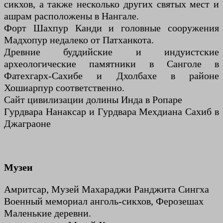
сикхов, а также несколько других святых мест и
ашрам расположены в Нангале.
Форт Шахпур Канди и головные сооружения
Мадхопур недалеко от Патханкота.
Древние буддийские и индуистские
археологические памятники в Санголе в
Фатехгарх-Сахибе и Дхолбахе в районе
Хошиарпур соответственно.
Сайт цивилизации долины Инда в Ропаре
Гурдвара Нанаксар и Гурдвара Мехдиана Сахиб в
Джаграоне
Музеи
Амритсар, Музей Махараджи Ранджита Сингха
Военный мемориал анголь-сикхов, Ферозешах
Маленькие деревни.