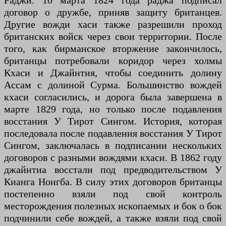
Раджи. 10 марта 1824 года раджа подписал
договор о дружбе, приняв защиту британцев.
Другие вожди хаси также разрешили проход
британских войск через свои территории. После
того, как бирманское вторжение закончилось,
британцы потребовали коридор через холмы
Кхаси и Джайнтия, чтобы соединить долину
Ассам с долиной Сурма. Большинство вождей
кхаси согласились, и дорога была завершена в
марте 1829 года, но только после подавления
восстания У Тирот Сингом. История, которая
последовала после подавления восстания У Тирот
Сингом, заключалась в подписании нескольких
договоров с разными вождями кхаси. В 1862 году
джайнтиа восстали под предводительством У
Кианга Нонгба. В силу этих договоров британцы
постепенно взяли под свой контроль
месторождения полезных ископаемых и бок о бок
подчинили себе вождей, а также взяли под свой