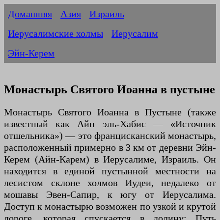
Домашняя
Азия
Израиль
Иерусалимские холмы
Иерусалим
Эйн-Керем
Монастырь Святого Иоанна в пустыне
Монастырь Святого Иоанна в Пустыне (также
известный как Айн эль-Хабис — «Источник
отшельника») — это францисканский монастырь,
расположенный примерно в 3 км от деревни Эйн-
Керем (Айн-Карем) в Иерусалиме, Израиль. Он
находится в единой пустынной местности на
лесистом склоне холмов Иудеи, недалеко от
мошавы Эвен-Сапир, к югу от Иерусалима.
Доступ к монастырю возможен по узкой и крутой
дороге, которая спускается в долину; Путь