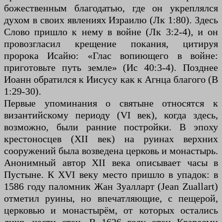
божественным благодатью, где он укреплялся
духом в своих явлениях Израилю (Лк 1:80). Здесь
Слово пришло к нему в войне (Лк 3:2-4), и он
провозгласил крещение покания, цитируя
пророка Исайю: «Глас вопиющего в войне:
приготовьте путь земле» (Ис 40:3-4). Позднее
Иоанн обратился к Иисусу как к Агнца благого (В
1:29-30).
Первые упоминания о святыне относятся к
византийскому периоду (VI век), когда здесь,
возможно, были ранние постройки. В эпоху
крестоносцев (XII век) на руинах верхних
сооружений была возведена церковь и монастырь.
Анонимный автор XII века описывает часы в
Пустыне. К XVI веку место пришло в упадок: в
1586 году паломник Жан Зуалларт (Jean Zuallart)
отметил руины, но впечатляющие, с пещерой,
церковью и монастырём, от которых остались