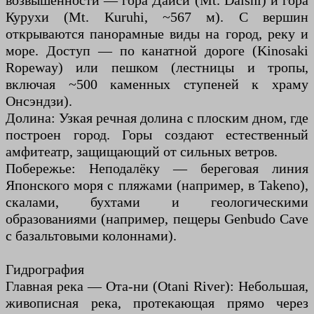
возвышенности — гора Дайси (Mt. Daishi) и гора
Курухи (Mt. Kuruhi, ~567 м). С вершин
открываются панорамные виды на город, реку и
море. Доступ — по канатной дороге (Kinosaki
Ropeway) или пешком (лестницы и тропы,
включая ~500 каменных ступеней к храму
Онсэндзи).
Долина: Узкая речная долина с плоским дном, где
построен город. Горы создают естественный
амфитеатр, защищающий от сильных ветров.
Побережье: Неподалёку — береговая линия
Японского моря с пляжами (например, в Takeno),
скалами, бухтами и геологическими
образованиями (например, пещеры Genbudo Cave
с базальтовыми колоннами).
Гидрография
Главная река — Ота-ни (Otani River): Небольшая,
живописная река, протекающая прямо через