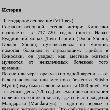
История
Легендарное основание (VIII век)
Согласно основной легенде, история Киносаки
начинается в 717–720 годах (эпоха Нара).
Буддийский монах Дочи Шонин (Dochi Shonin,
Douchi Shonin) путешествовал по Японии,
помогая больным и страдающим. Прибыв в
Киносаки, он увидел, как местные жители
мучаются от неизлечимых болезней того
времени.
Во сне или через оракула (по одной версии — от
белого человека или местного божества Shisho
Myojin) ему было велено молиться 1000 дней. На
тысячный день (720 год) из земли внезапно забил
горячий источник в месте, где сейчас находится
Мандара-ю (Mandara-yu) — один из первых и
главных онсэнов городка. Это событие считается