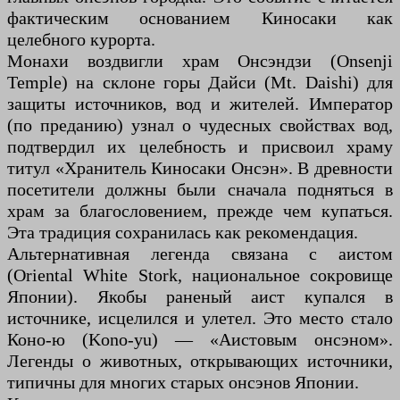
фактическим основанием Киносаки как
целебного курорта.
Монахи воздвигли храм Онсэндзи (Onsenji
Temple) на склоне горы Дайси (Mt. Daishi) для
защиты источников, вод и жителей. Император
(по преданию) узнал о чудесных свойствах вод,
подтвердил их целебность и присвоил храму
титул «Хранитель Киносаки Онсэн». В древности
посетители должны были сначала подняться в
храм за благословением, прежде чем купаться.
Эта традиция сохранилась как рекомендация.
Альтернативная легенда связана с аистом
(Oriental White Stork, национальное сокровище
Японии). Якобы раненый аист купался в
источнике, исцелился и улетел. Это место стало
Коно-ю (Kono-yu) — «Аистовым онсэном».
Легенды о животных, открывающих источники,
типичны для многих старых онсэнов Японии.