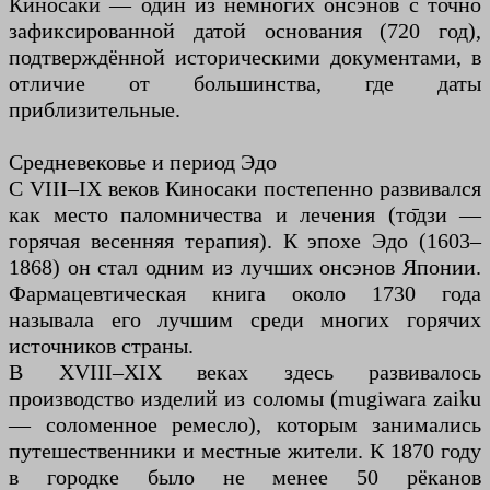
Киносаки — один из немногих онсэнов с точно
зафиксированной датой основания (720 год),
подтверждённой историческими документами, в
отличие от большинства, где даты
приблизительные.
Средневековье и период Эдо
С VIII–IX веков Киносаки постепенно развивался
как место паломничества и лечения (то̄дзи —
горячая весенняя терапия). К эпохе Эдо (1603–
1868) он стал одним из лучших онсэнов Японии.
Фармацевтическая книга около 1730 года
называла его лучшим среди многих горячих
источников страны.
В XVIII–XIX веках здесь развивалось
производство изделий из соломы (mugiwara zaiku
— соломенное ремесло), которым занимались
путешественники и местные жители. К 1870 году
в городке было не менее 50 рёканов