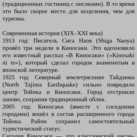
(традиционных гостиниц с онсэнами). В то время
это было скорее место для исцеления, чем для
туризма.
Современная история (XIX–XXI века)
1913 год: Писатель Сига Наоя (Shiga Naoya)
провёл три недели в Киносаки. Это вдохновило
его известный рассказ «В Киносаки» («Kinosaki
ni te»), который сделал городок знаменитым в
японской литературе.
1925 год: Северный землетрясение Тайдзима
(North Tajima Earthquake) сильно повредило
центр Тойока и Киносаки. Город отстроили
заново, сохранив традиционный облик.
2005 год: Киносаки (вместе с соседними
городами) вошёл в состав расширенного города
Тойока. Район сохранил самостоятельный
туристический статус.
Сегодня Киносаки — это классический онсэн-