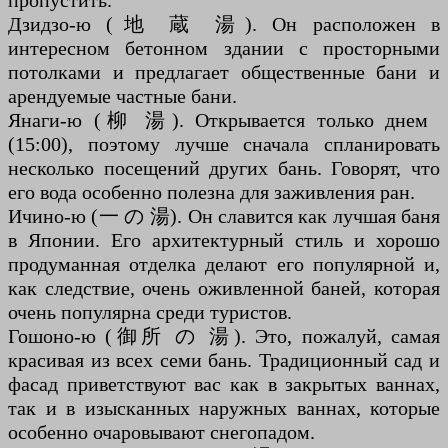
пропустить.
Дзидзо-ю (地 蔵 湯). Он расположен в
интересном бетонном здании с просторными
потолками и предлагает общественные бани и
арендуемые частные бани.
Янаги-ю (柳 湯). Открывается только днем ​​
(15:00), поэтому лучше сначала спланировать
несколько посещений других бань. Говорят, что
его вода особенно полезна для заживления ран.
Ичино-ю (一 の 湯). Он славится как лучшая баня
в Японии. Его архитектурный стиль и хорошо
продуманная отделка делают его популярной и,
как следствие, очень оживленной баней, которая
очень популярна среди туристов.
Гошоно-ю (御所 の 湯). Это, пожалуй, самая
красивая из всех семи бань. Традиционный сад и
фасад приветствуют вас как в закрытых ваннах,
так и в изысканных наружных ваннах, которые
особенно очаровывают снегопадом.