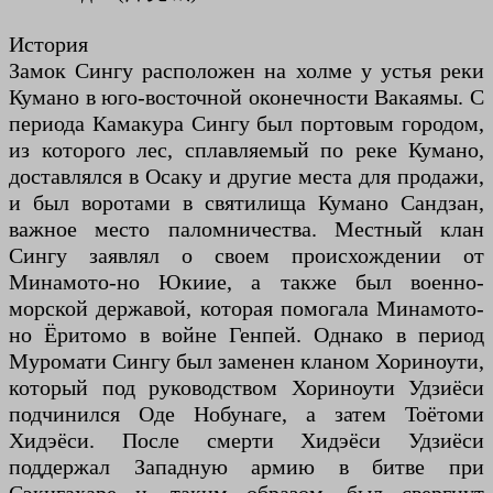
История
Замок Сингу расположен на холме у устья реки
Кумано в юго-восточной оконечности Вакаямы. С
периода Камакура Сингу был портовым городом,
из которого лес, сплавляемый по реке Кумано,
доставлялся в Осаку и другие места для продажи,
и был воротами в святилища Кумано Сандзан,
важное место паломничества. Местный клан
Сингу заявлял о своем происхождении от
Минамото-но Юкиие, а также был военно-
морской державой, которая помогала Минамото-
но Ёритомо в войне Генпей. Однако в период
Муромати Сингу был заменен кланом Хориноути,
который под руководством Хориноути Удзиёси
подчинился Оде Нобунаге, а затем Тоётоми
Хидэёси. После смерти Хидэёси Удзиёси
поддержал Западную армию в битве при