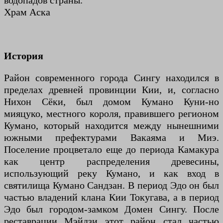
водопадов страны.
Храм Аска
История
Район современного города Сингу находился в
пределах древней провинции Кии, и, согласно
Нихон Сёки, был домом Кумано Куни-но
мияцуко, местного короля, правившего регионом
Кумано, который находится между нынешними
южными префектурами Вакаяма и Миэ.
Поселение процветало еще до периода Камакура
как центр распределения древесины,
использующий реку Кумано, и как вход в
святилища Кумано Сандзан. В период Эдо он был
частью владений клана Кии Токугава, а в период
Эдо был городом-замком Домен Сингу. После
реставрации Мэйдзи этот район стал частью