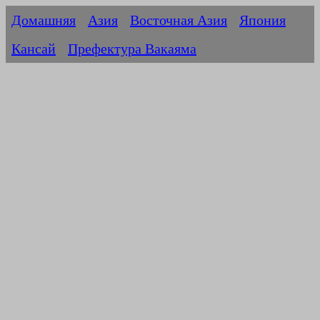
Домашняя
Азия
Восточная Азия
Япония
Кансай
Префектура Вакаяма