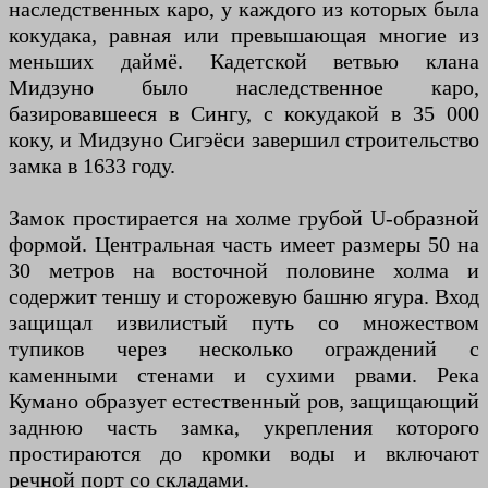
наследственных каро, у каждого из которых была
кокудака, равная или превышающая многие из
меньших даймё. Кадетской ветвью клана
Мидзуно было наследственное каро,
базировавшееся в Сингу, с кокудакой в ​​35 000
коку, и Мидзуно Сигэёси завершил строительство
замка в 1633 году.
Замок простирается на холме грубой U-образной
формой. Центральная часть имеет размеры 50 на
30 метров на восточной половине холма и
содержит теншу и сторожевую башню ягура. Вход
защищал извилистый путь со множеством
тупиков через несколько ограждений с
каменными стенами и сухими рвами. Река
Кумано образует естественный ров, защищающий
заднюю часть замка, укрепления которого
простираются до кромки воды и включают
речной порт со складами.