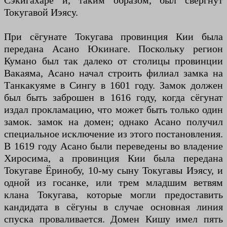
Сэкигахаре и, таким образом, был свергнут
Токугавой Иэясу.
При сёгунате Токугава провинция Кии была
передана Асано Юкинаге. Поскольку регион
Кумано был так далеко от столицы провинции
Вакаяма, Асано начал строить филиал замка на
Танкакуяме в Сингу в 1601 году. Замок должен
был быть заброшен в 1616 году, когда сёгунат
издал прокламацию, что может быть только один
замок. замок на домен; однако Асано получил
специальное исключение из этого постановления.
В 1619 году Асано были переведены во владение
Хиросима, а провинция Кии была передана
Токугаве Ёринобу, 10-му сыну Токугавы Иэясу, и
одной из госанке, или трем младшим ветвям
клана Токугава, которые могли предоставить
кандидата в сёгуны в случае основная линия
спуска проваливается. Домен Кишу имел пять