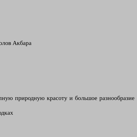
олов Акбара
пную природную красоту и большое разнообразие
одках