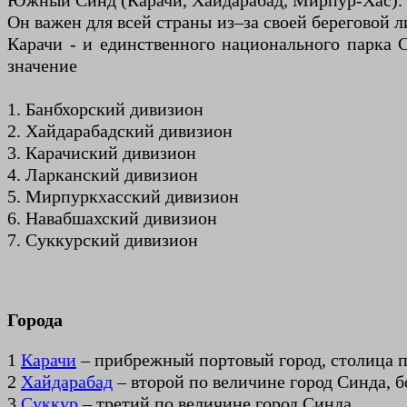
Южный Синд (Карачи, Хайдарабад, Мирпур-Хас).
Он важен для всей страны из–за своей береговой 
Карачи - и единственного национального парка 
значение
1. Банбхорский дивизион
2. Хайдарабадский дивизион
3. Карачиский дивизион
4. Ларканский дивизион
5. Мирпуркхасский дивизион
6. Навабшахский дивизион
7. Суккурский дивизион
Города
1
Карачи
– прибрежный портовый город, столица 
2
Хайдарабад
– второй по величине город Синда, б
3
Суккур
– третий по величине город Синда