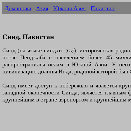
Домашняя
Азия
Южная Азия
Пакистан
Синд, Пакистан
Синд (на языке синдхи: منڌ), историческая родина народа синдхи, является второй по численности населения административной единицей Пакистана
после Пенджаба с населением более 45 миллио
распространился ислам в Южной Азии. У него 
цивилизацию долины Инда, родиной которой был 
Синд имеет доступ к побережью и является круп
западной оконечности Синда, является главным 
крупнейшим в стране аэропортом и крупнейшим 