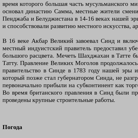
время которого большая часть мусульманского ми
основал династию Самма, местные жители смени
Пенджаба и Белуджистана в 14-16 веках нашей эр
и способствовали развитию местного искусства, а
В 16 веке Акбар Великий завоевал Синд и включ
местный индуистский правитель предоставил убе
большого расцвета. Мечеть Шахджахан в Татте бы
Татту. Правление Великих Моголов продолжалось 
правительство в Синде в 1783 году нашей эры и
который позже стал губернатором Синда, не разг
первоначально прибыли на субконтинент как торго
Во время британского правления в Синд были п
проведены крупные строительные работы.
Погода