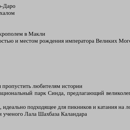
о-Даро
ахалом
екрополем в Макли
остью и местом рождения императора Великих Мог
зя пропустить любителям истории
ациональный парк Синда, предлагающий великоле
 идеально подходящее для пикников и катания на л
 и ученого Лала Шахбаза Каландара