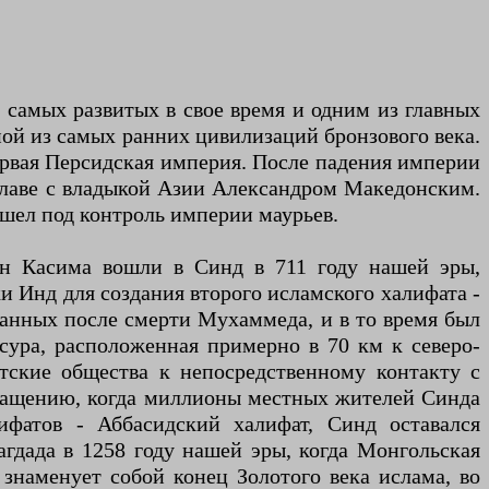
 самых развитых в свое время и одним из главных
ой из самых ранних цивилизаций бронзового века.
ервая Персидская империя. После падения империи
 главе с владыкой Азии Александром Македонским.
ешел под контроль империи маурьев.
бин Касима вошли в Синд в 711 году нашей эры,
и Инд для создания второго исламского халифата -
анных после смерти Мухаммеда, и в то время был
ура, расположенная примерно в 70 км к северо-
атские общества к непосредственному контакту с
бращению, когда миллионы местных жителей Синда
фатов - Аббасидский халифат, Синд оставался
гдада в 1258 году нашей эры, когда Монгольская
знаменует собой конец Золотого века ислама, во