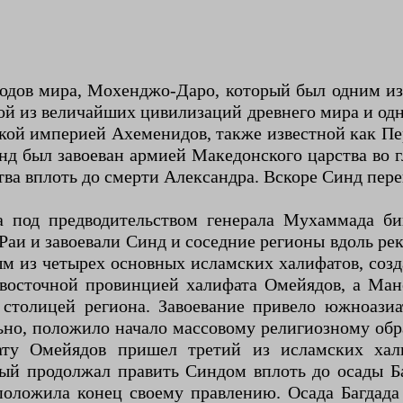
одов мира, Мохенджо-Даро, который был одним из
й из величайших цивилизаций древнего мира и одн
ской империей Ахеменидов, также известной как П
нд был завоеван армией Македонского царства во
ва вплоть до смерти Александра. Вскоре Синд пер
ка под предводительством генерала Мухаммада 
аи и завоевали Синд и соседние регионы вдоль рек
м из четырех основных исламских халифатов, созд
восточной провинцией халифата Омейядов, а Манс
 столицей региона. Завоевание привело южноази
льно, положило начало массовому религиозному о
ату Омейядов пришел третий из исламских хали
ый продолжал править Синдом вплоть до осады Ба
положила конец своему правлению. Осада Багдада 