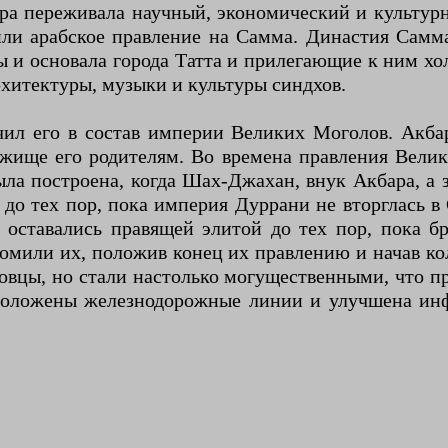
ра переживала научный, экономический и культур
ли арабское правление на Самма. Династия Самм
ы и основала города Татта и прилегающие к ним 
рхитектуры, музыки и культуры синдхов.
ил его в состав империи Великих Моголов. Акбар
жище его родителям. Во времена правления Велик
ла построена, когда Шах-Джахан, внук Акбара, а
до тех пор, пока империя Дуррани не вторглась в
 оставались правящей элитой до тех пор, пока б
ромили их, положив конец их правлению и начав к
вцы, но стали настолько могущественными, что пр
роложены железнодорожные линии и улучшена инфр