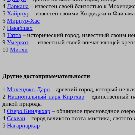
4
Ларкана
– известен своей близостью к Мохендж
5
Хайрпур
– известен своими Котдиджи и Фаиз-м
6
Мирпур-Хас
7
Навабшах
8
Татта
– исторический город, известный своим н
9
Умеркот
— известный своей впечатляющей креп
10
Митхи
Другие достопримечательности
1
Мохенджо-Даро
– древний город, который нель
2
Национальный парк Киртхар
– единственный н
дикой природы
3
Озеро Кинджхар
– обширное пресноводное озеро,
4
Сехван
– город великого поэта-мистика, святого
5
Нагарпаркар