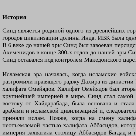
История
Синд является родиной одного из древнейших гор
городов цивилизации долины Инда. ИВК была одно
В 6 веке до нашей эры Синд был завоеван персид
Ахеменидов в конце 300-х годов до нашей эры Си
Синд оставался под контролем Македонского царст
Исламская эра началась, когда исламские войс
разгромили правящего раджу Дахира из династии Р
халифата Омейядов. Халифат Омейядов был вторы
крупнейшей империей в мире. Синд стал самой 
востоку от Хайдарабада, была основана и стала
арабами и исламской цивилизацией и, следовате
приняли ислам. Позже, когда на смену халиф
неотъемлемой частью халифата Аббасидов, котор
империя захватила столицу Аббасидов Багдад и 