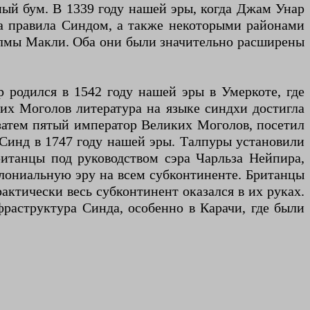
ный бум. В 1339 году нашей эры, когда Джам Унар
а правила Синдом, а также некоторыми районами
холмы Макли. Оба они были значительно расширены
 родился в 1542 году нашей эры в Умеркоте, где
их Моголов литература на языке синдхи достигла
 затем пятый император Великих Моголов, посетил
 Синд в 1747 году нашей эры. Талпуры установили
ританцы под руководством сэра Чарльза Нейпира,
олониальную эру на всем субконтиненте. Британцы
актически весь субконтинент оказался в их руках.
аструктура Синда, особенно в Карачи, где были