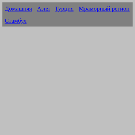
Домашняя
Азия
Турция
Мраморный регион
Стамбул