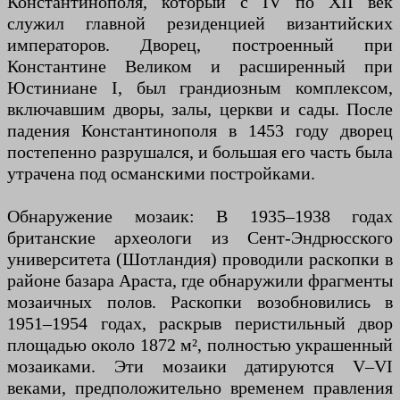
Константинополя, который с IV по XII век
служил главной резиденцией византийских
императоров. Дворец, построенный при
Константине Великом и расширенный при
Юстиниане I, был грандиозным комплексом,
включавшим дворы, залы, церкви и сады. После
падения Константинополя в 1453 году дворец
постепенно разрушался, и большая его часть была
утрачена под османскими постройками.
Обнаружение мозаик: В 1935–1938 годах
британские археологи из Сент-Эндрюсского
университета (Шотландия) проводили раскопки в
районе базара Араста, где обнаружили фрагменты
мозаичных полов. Раскопки возобновились в
1951–1954 годах, раскрыв перистильный двор
площадью около 1872 м², полностью украшенный
мозаиками. Эти мозаики датируются V–VI
веками, предположительно временем правления