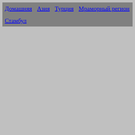
Домашняя
Азия
Турция
Мраморный регион
Стамбул