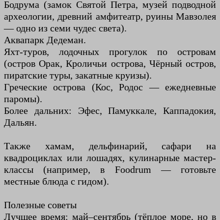
Бодрума (замок Святой Петра, музей подводной
археологии, древний амфитеатр, руины Мавзолея
— одно из семи чудес света).
Аквапарк Дедеман.
Яхт-туров, лодочных прогулок по островам
(остров Орак, Кроличьи острова, Чёрный остров,
пиратские туры, закатные круизы).
Греческие острова (Кос, Родос — ежедневные
паромы).
Более дальних: Эфес, Памуккале, Каппадокия,
Дальян.
Также хамам, дельфинарий, сафари на
квадроциклах или лошадях, кулинарные мастер-
классы (например, в Foodrum — готовьте
местные блюда с гидом).
Полезные советы
Лучшее время: май–сентябрь (тёплое море, но в