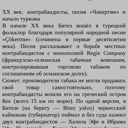
XX век: контрабандисты, песня «Чокертме» и
начало туризма
В начале XX века Битез вошёл в турецкий
фольклор благодаря популярной народной песне
«Çökertme» (сочинена в первые десятилетия
века). Песня рассказывает о борьбе местных
контрабандистов с монополией Regie Company
(французско-османская табачная компания,
контролировавшая торговлю табаком по
соглашениям об османском долге).
Сюжет: производители табака не могли продавать
свой товар самостоятельно, поэтому
контрабандисты возили его на греческий остров
Кос (всего 15 км по морю). По одной версии, в
Битезе (на берегу — Bitez yalısı) черкесский
каймакам (губернатор) поймал и без суда казнил
двух контрабандистов — Халила Эфе и Ибрама