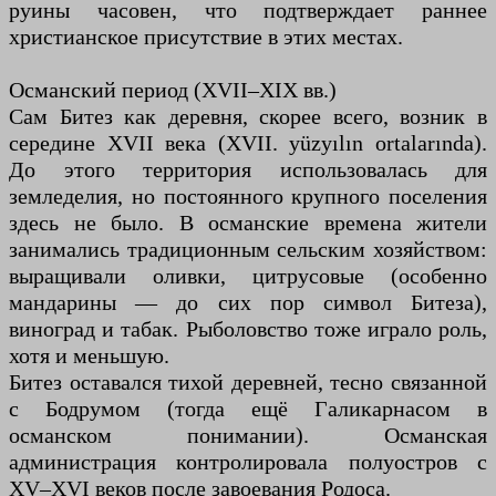
руины часовен, что подтверждает раннее
христианское присутствие в этих местах.
Османский период (XVII–XIX вв.)
Сам Битез как деревня, скорее всего, возник в
середине XVII века (XVII. yüzyılın ortalarında).
До этого территория использовалась для
земледелия, но постоянного крупного поселения
здесь не было. В османские времена жители
занимались традиционным сельским хозяйством:
выращивали оливки, цитрусовые (особенно
мандарины — до сих пор символ Битеза),
виноград и табак. Рыболовство тоже играло роль,
хотя и меньшую.
Битез оставался тихой деревней, тесно связанной
с Бодрумом (тогда ещё Галикарнасом в
османском понимании). Османская
администрация контролировала полуостров с
XV–XVI веков после завоевания Родоса.