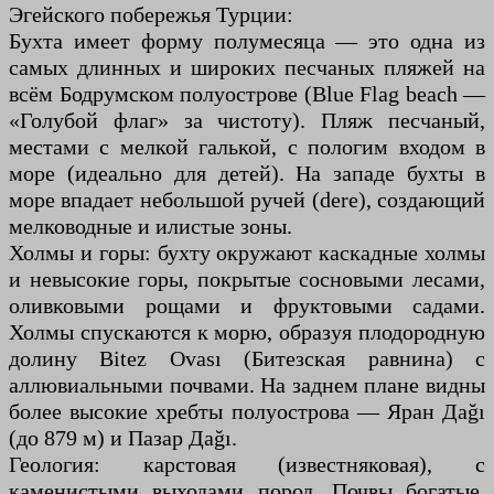
Эгейского побережья Турции:
Бухта имеет форму полумесяца — это одна из
самых длинных и широких песчаных пляжей на
всём Бодрумском полуострове (Blue Flag beach —
«Голубой флаг» за чистоту). Пляж песчаный,
местами с мелкой галькой, с пологим входом в
море (идеально для детей). На западе бухты в
море впадает небольшой ручей (dere), создающий
мелководные и илистые зоны.
Холмы и горы: бухту окружают каскадные холмы
и невысокие горы, покрытые сосновыми лесами,
оливковыми рощами и фруктовыми садами.
Холмы спускаются к морю, образуя плодородную
долину Bitez Ovası (Битезская равнина) с
аллювиальными почвами. На заднем плане видны
более высокие хребты полуострова — Яран Даğı
(до 879 м) и Пазар Даğı.
Геология: карстовая (известняковая), с
каменистыми выходами пород. Почвы богатые,