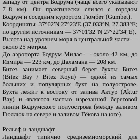
западу от центра Бодрума (чаще всего указывают
7–8 км). Он практически слился с городом
Бодрум и соседним курортом Гюмбет (Gümbet).
Координаты: 37°02′N 27°23′E (37.033°N, 27.383°E;
по другим источникам — 37°01′32″N 27°22′34″E).
Высота над уровнем моря в центральной части —
около 25 метров.
До аэропорта Бодрум-Милас — около 42 км, до
Измира — 223 км, до Даламана — 208 км.
Битез занимает северный берег бухты Битез
(Bitez Bay / Bitez Koyu) — одной из самых
больших и популярных бухт на полуострове.
Бухта лежит к востоку от залива Акту́р (Aktur
Bay) и является частью изрезанной береговой
линии Бодрумского полуострова (между заливом
Гюллюк на севере и заливом Гёкова на юге).
Рельеф и ландшафт
Ландшафт типично средиземноморский для