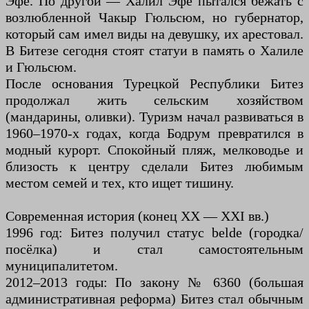
Эфе. По другой — Халил Эфе пытался бежать с
возлюбленной Чакыр Гюльсюм, но губернатор,
который сам имел виды на девушку, их арестовал.
В Битезе сегодня стоят статуи в память о Халиле
и Гюльсюм.
После основания Турецкой Республики Битез
продолжал жить сельским хозяйством
(мандарины, оливки). Туризм начал развиваться в
1960–1970-х годах, когда Бодрум превратился в
модный курорт. Спокойный пляж, мелководье и
близость к центру сделали Битез любимым
местом семей и тех, кто ищет тишину.
Современная история (конец XX — XXI вв.)
1996 год: Битез получил статус belde (городка/
посёлка) и стал самостоятельным
муниципалитетом.
2012–2013 годы: По закону № 6360 (большая
административная реформа) Битез стал обычным