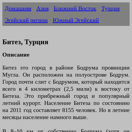
Домашняя
Азия
Ближний Восток
Турция
Эгейский регион
Южный Эгейский
Битез, Турция
Описание
Битез это город в районе Бодрума провинции
Мугла. Он расположен на полуострове Бодрум.
Город почти слит с Бодрумом, который находится
всего в 4 километрах (2,5 мили) к востоку от
Битеза. Это прибрежный город и популярный
летний курорт. Население Битеза по состоянию
на 2011 год составляет 8155 человек. Но в летние
месяцы население намного выше.
В 8–10 км от собственно Бодрума (хотя он