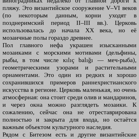
виноградниках недалеко от главной дороги к
пляжу. Это византийское сооружение V–VI веков
(по некоторым данным, корни уходят в
позднеримский период II–III вв.). Церковь
использовалась до начала XX века, но её
мозаичные полы гораздо древнее.
Пол главного нефа украшен изысканными
мозаиками с морскими мотивами (дельфины,
рыбы, в том числе кılıç balığı — меч-рыба),
геометрическими узорами и растительными
орнаментами. Это один из редких и хорошо
сохранившихся примеров раннехристианского
искусства в регионе. Церковь маленькая, но очень
атмосферная: она стоит среди олив и мандаринов,
и через окна можно разглядеть мозаики. К
сожалению, сейчас она не отреставрирована
полностью и закрыта для входа, но остаётся
важным объектом культурного наследия.
Рядом с Битезом есть и другие византийские