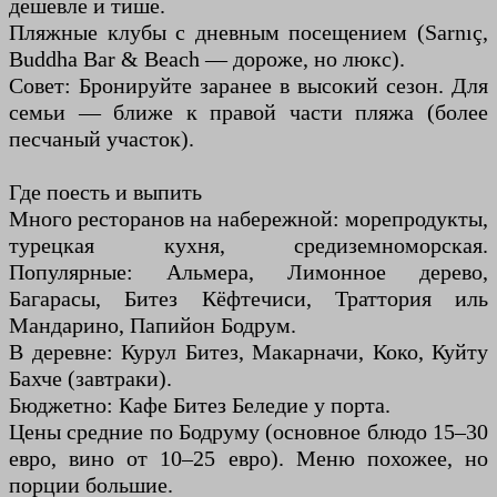
дешевле и тише.
Пляжные клубы с дневным посещением (Sarnıç,
Buddha Bar & Beach — дороже, но люкс).
Совет: Бронируйте заранее в высокий сезон. Для
семьи — ближе к правой части пляжа (более
песчаный участок).
Где поесть и выпить
Много ресторанов на набережной: морепродукты,
турецкая кухня, средиземноморская.
Популярные: Альмера, Лимонное дерево,
Багарасы, Битез Кёфтечиси, Траттория иль
Мандарино, Папийон Бодрум.
В деревне: Курул Битез, Макарначи, Коко, Куйту
Бахче (завтраки).
Бюджетно: Кафе Битез Беледие у порта.
Цены средние по Бодруму (основное блюдо 15–30
евро, вино от 10–25 евро). Меню похожее, но
порции большие.