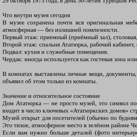
29 октября 1973 года, в день 50-летия Турецкой Ре
Что внутри музея сегодня
В музее сохранена почти вся оригинальная меб
атмосферная — без излишней помпезности.
Первый этаж: приемный (приёмный зал), столовая,
Второй этаж: спальня Ататюрка, рабочий кабинет, 
Подвал: кухня и служебные помещения.
Чердак: иногда используется как гостевая зона ил
В комнатах выставлены личные вещи, документы, 
объявил об этом только из комнаты.
Значение и относительное состояние
Дом Ататюрка — не просто музей, это символ п
входит в число ключевых «Ататюркских домов» стр
Музей открыт для посетителей (обычно по будням
Это тихое, атмосферное место в зелёном районе Ч
Если вам нужно больше деталей (фото интерьер