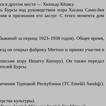
лся в другом месте — Хюнкар Кёшку.
ель Бурсы под руководством мэра Хасана Сами-бея
ия и признания его заслуг. С этого момента дом
ебываний за период 1923–1938 годов). Общее время,
иезд он открыл фабрику Merinos и принял участие в
м письме мэру Нешету Киперу). Он также передал
ителей Бурсы.
ечения Турецкой Республики (TC Emekli Sandığı).
ерства культуры).