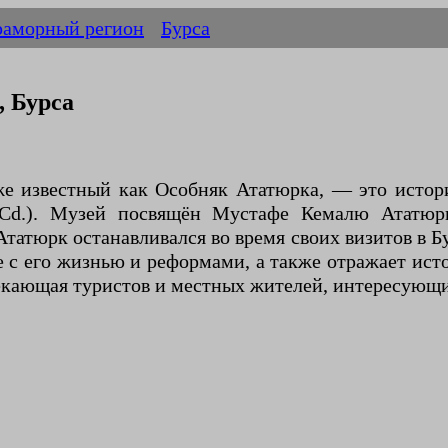
аморный регион
Бурса
, Бурса
кже известный как Особняк Ататюрка, — это истор
 Cd.). Музей посвящён Мустафе Кемалю Ататюр
Ататюрк останавливался во время своих визитов в Б
 с его жизнью и реформами, а также отражает ист
екающая туристов и местных жителей, интересующ