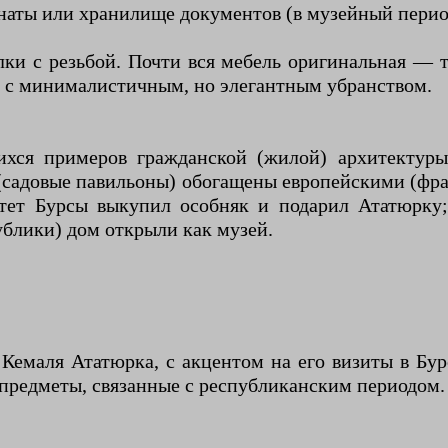
омнаты или хранилище документов (в музейный перио
лки с резьбой. Почти вся мебель оригинальная — 
ер с минималистичным, но элегантным убранством.
ся примеров гражданской (жилой) архитектуры
 (садовые павильоны) обогащены европейскими (ф
тет Бурсы выкупил особняк и подарил Ататюрку
ублики) дом открыли как музей.
емаля Ататюрка, с акцентом на его визиты в Бур
предметы, связанные с республиканским периодом.