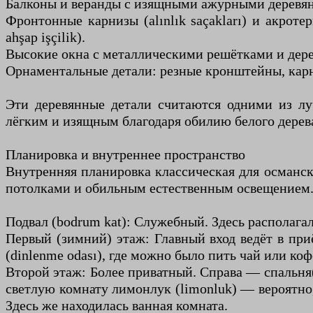
Балконы и веранды с изящными ажурными деревян
Фронтонные карнизы (alınlık saçakları) и акрот
ahşap işçilik).
Высокие окна с металлическими решётками и дер
Орнаментальные детали: резные кронштейны, карн
Эти деревянные детали считаются одними из лу
лёгким и изящным благодаря обилию белого дерев
Планировка и внутреннее пространство
Внутренняя планировка классическая для османск
потолками и обильным естественным освещением
Подвал (bodrum kat): Служебный. Здесь располага
Первый (зимний) этаж: Главный вход ведёт в при
(dinlenme odası), где можно было пить чай или ко
Второй этаж: Более приватный. Справа — спальня(и
светлую комнату лимонлук (limonluk) — вероятно,
Здесь же находилась ванная комната.