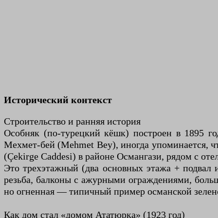
Исторический контекст
Строительство и ранняя история
Особняк (по-турецкий кёшк) построен в 1895 го
Мехмет-бей (Mehmet Bey), иногда упоминается, чт
(Çekirge Caddesi) в районе Османгази, рядом с от
Это трехэтажный (два основных этажа + подвал и
резьба, балконы с ажурными ограждениями, боль
но огненная — типичный пример османской зелено
Как дом стал «домом Ататюрка» (1923 год)