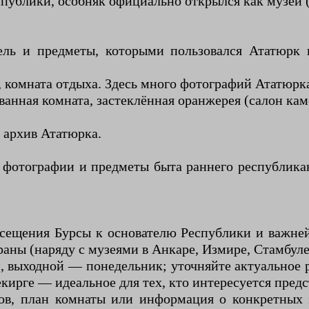
спублики, особняк официально открылся как музей (B
ель и предметы, которыми пользовался Ататюрк 
 комната отдыха. Здесь много фотографий Ататюрк
ванная комната, застеклённая оранжерея (салон кам
и архив Ататюрка.
фотографии и предметы быта раннего республикан
осещения Бурсы к основателю Республики и важне
аны (наряду с музеями в Анкаре, Измире, Стамбуле 
, выходной — понедельник; уточняйте актуальное 
екирге — идеальное для тех, кто интересуется пред
ов, план комнаты или информация о конкретных 