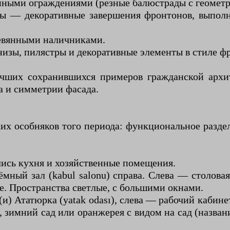
ными ограждениями (резные балюстрады с геометр
еры — декоративные завершения фронтонов, выпол
евянными наличниками.
изы, пилястры и декоративные элементы в стиле ф
чших сохранившихся примеров гражданской архи
а и симметрии фасада.
их особняков того периода: функциональное разд
.
лись кухня и хозяйственные помещения.
ёмный зал (kabul salonu) справа. Слева — столов
фе. Пространства светлые, с большими окнами.
) Ататюрка (yatak odası), слева — рабочий кабинет 
 зимний сад или оранжерея с видом на сад (назва