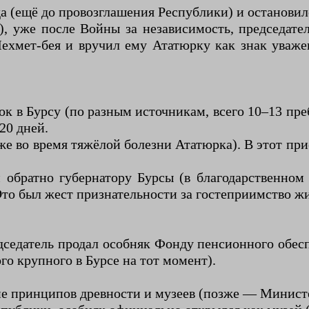
да (ещё до провозглашения Республики) и останови
а), уже после Войны за независимость, председат
ехмет-бея и вручил ему Ататюрку как знак уважен
ок в Бурсу (по разным источникам, всего 10–13 пр
20 дней.
же во время тяжёлой болезни Ататюрка). В этот пр
 обратно губернатору Бурсы (в благодарственно
Это был жест признательности за гостеприимство ж
дседатель продал особняк Фонду пенсионного обесп
го крупного в Бурсе на тот момент).
ние принципов древности и музеев (позже — Минист