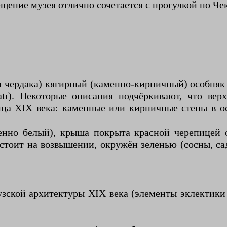
щение музея отлично сочетается с прогулкой по Ч
м чердака) кягирный (каменно-кирпичный) особняк
atı). Некоторые описания подчёркивают, что ве
нца XIX века: каменные или кирпичные стены в 
енно белый), крыша покрыта красной черепицей
оит на возвышении, окружён зеленью (сосны, сад
ской архитектуры XIX века (элементы эклектики 