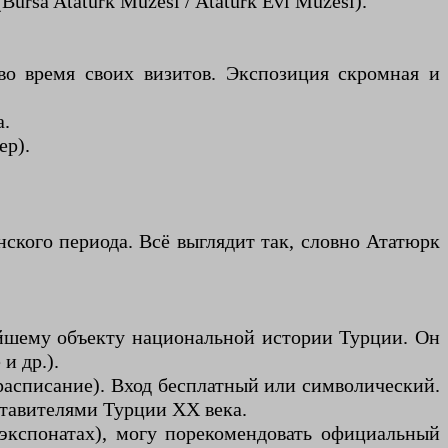
ursa Atatürk Müzesi / Atatürk Evi Müzesi).
во время своих визитов. Экспозиция скромная и
а.
ер).
ского периода. Всё выглядит так, словно Ататюрк
йшему объекту национальной истории Турции. Он
и др.).
расписание). Вход бесплатный или символический.
ставителями Турции XX века.
экспонатах), могу порекомендовать официальный