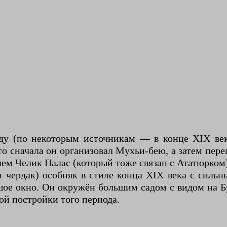
ду (по некоторым источникам — в конце XIX век
о сначала он организовал Мухьи-бею, а затем пер
елем Челик Палас (который тоже связан с Ататюрком)
 чердак) особняк в стиле конца XIX века с силь
шое окно. Он окружён большим садом с видом на Б
й постройки того периода.