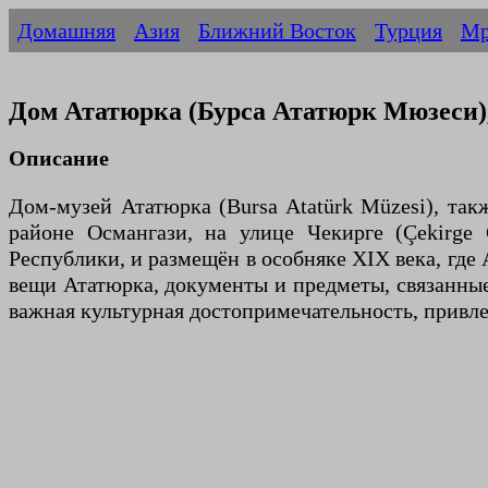
Домашняя
Азия
Ближний Восток
Турция
Мр
Дом Ататюрка (Бурса Ататюрк Мюзеси)
Описание
Дом-музей Ататюрка (Bursa Atatürk Müzesi), та
районе Османгази, на улице Чекирге (Çekirge
Республики, и размещён в особняке XIX века, где 
вещи Ататюрка, документы и предметы, связанные
важная культурная достопримечательность, привл