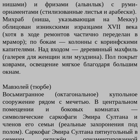
нишами) и фризами (алынлык) с руми-
орнаментами (стилизованные листья и арабески).
Михраб (ниша, указывающая на Мекку)
облицован изникскими изразцами XVII века
(хотя в ходе ремонтов частично переделан в
мрамор); по бокам — колонны с коринфскими
капителями. Над входом — деревянный махфиль
(галерея для женщин или муэдзина). Пол покрыт
коврами, освещение мягкое благодаря большим
окнам.
Мавзолей (тюрбе)
Восьмигранное (октагональное) купольное
сооружение рядом с мечетью. В центральном
помещении и боковых комнатах —
символические саркофаги Эмира Султана и
членов его семьи (реальные захоронения под
полом). Саркофаг Эмира Султана пятиугольный в
сечении, окружён орнаментированной