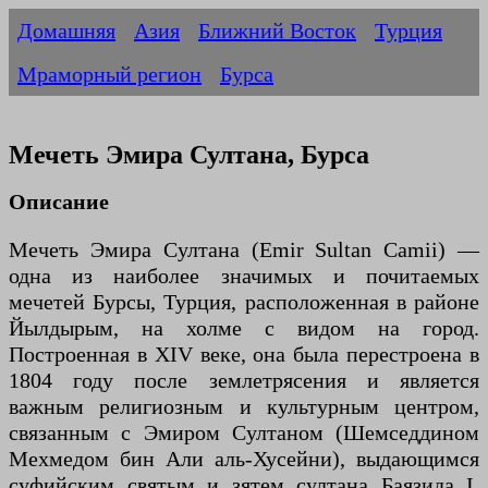
Домашняя
Азия
Ближний Восток
Турция
Мраморный регион
Бурса
Мечеть Эмира Султана, Бурса
Описание
Мечеть Эмира Султана (Emir Sultan Camii) —
одна из наиболее значимых и почитаемых
мечетей Бурсы, Турция, расположенная в районе
Йылдырым, на холме с видом на город.
Построенная в XIV веке, она была перестроена в
1804 году после землетрясения и является
важным религиозным и культурным центром,
связанным с Эмиром Султаном (Шемседдином
Мехмедом бин Али аль-Хусейни), выдающимся
суфийским святым и зятем султана Баязида I.