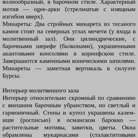
волнообразный, в барочном стиле. Характерный
мотив — ogee-арки (стрельчатые с изящным
изгибом вверх).
Минареты: Два стройных минарета из тесаного
камня стоят на северных углах мечети (у входа в
молитвенный зал). Они цилиндрические, с
барочными шерефе (балконами), украшенными
акантовыми консолями в коринфском стиле.
Завершаются каменными коническими шпилями.
Минареты — заметная вертикаль в силуэте
Бурсы.
Интерьер молитвенного зала
Интерьер относительно скромный по сравнению
с внешним барочным убранством, но светлый и
гармоничный. Стены и купол украшены калем-
иши (росписью) в османском барокко —
растительные мотивы, завитки, цветы. Окна
обрамлены мукарнасами (сталактитовыми