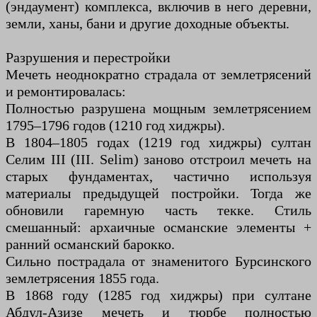
(эндаумент) комплекса, включив в него деревни,
земли, ханы, бани и другие доходные объекты.
Разрушения и перестройки
Мечеть неоднократно страдала от землетрясений
и ремонтировалась:
Полностью разрушена мощным землетрясением
1795–1796 годов (1210 год хиджры).
В 1804–1805 годах (1219 год хиджры) султан
Селим III (III. Selim) заново отстроил мечеть на
старых фундаментах, частично используя
материалы предыдущей постройки. Тогда же
обновили гаремную часть текке. Стиль
смешанный: архаичные османские элементы +
ранний османский барокко.
Сильно пострадала от знаменитого Бурсинского
землетрясения 1855 года.
В 1868 году (1285 год хиджры) при султане
Абдул-Азизе мечеть и тюрбе полностью