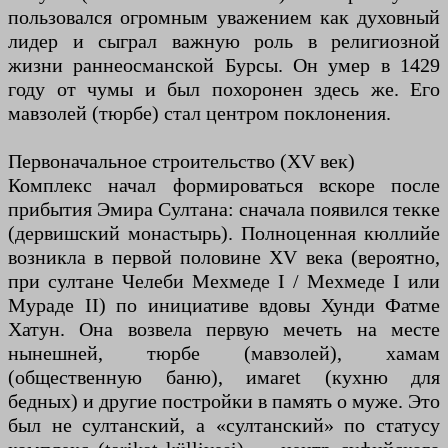
пользовался огромным уважением как духовный
лидер и сыграл важную роль в религиозной
жизни раннеосманской Бурсы. Он умер в 1429
году от чумы и был похоронен здесь же. Его
мавзолей (тюрбе) стал центром поклонения.
Первоначальное строительство (XV век)
Комплекс начал формироваться вскоре после
прибытия Эмира Султана: сначала появился текке
(дервишский монастырь). Полноценная кюллийе
возникла в первой половине XV века (вероятно,
при султане Челеби Мехмеде I / Мехмеде I или
Мураде II) по инициативе вдовы Хунди Фатме
Хатун. Она возвела первую мечеть на месте
нынешней, тюрбе (мавзолей), хамам
(общественную баню), имaret (кухню для
бедных) и другие постройки в память о муже. Это
был не султанский, а «султанский» по статусу