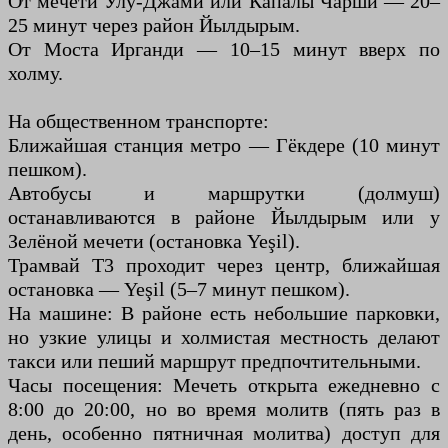
От мечети Улу-Джами или Капалы Чарши — 20–
25 минут через район Йылдырым.
От Моста Ирганди — 10–15 минут вверх по
холму.
На общественном транспорте:
Ближайшая станция метро — Гёкдере (10 минут
пешком).
Автобусы и маршрутки (долмуш)
останавливаются в районе Йылдырым или у
Зелёной мечети (остановка Yeşil).
Трамвай Т3 проходит через центр, ближайшая
остановка — Yeşil (5–7 минут пешком).
На машине: В районе есть небольшие парковки,
но узкие улицы и холмистая местность делают
такси или пеший маршрут предпочтительными.
Часы посещения: Мечеть открыта ежедневно с
8:00 до 20:00, но во время молитв (пять раз в
день, особенно пятничная молитва) доступ для