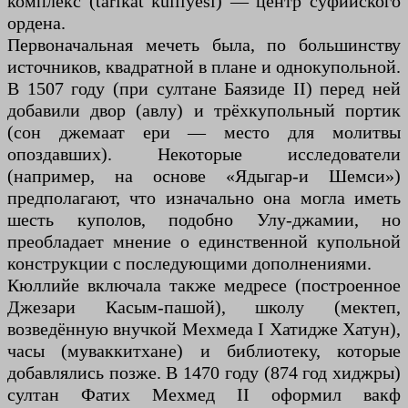
комплекс (tarikat külliyesi) — центр суфийского
ордена.
Первоначальная мечеть была, по большинству
источников, квадратной в плане и однокупольной.
В 1507 году (при султане Баязиде II) перед ней
добавили двор (авлу) и трёхкупольный портик
(сон джемаат ери — место для молитвы
опоздавших). Некоторые исследователи
(например, на основе «Ядыгар-и Шемси»)
предполагают, что изначально она могла иметь
шесть куполов, подобно Улу-джамии, но
преобладает мнение о единственной купольной
конструкции с последующими дополнениями.
Кюллийе включала также медресе (построенное
Джезари Касым-пашой), школу (мектеп,
возведённую внучкой Мехмеда I Хатидже Хатун),
часы (муваккитхане) и библиотеку, которые
добавлялись позже. В 1470 году (874 год хиджры)
султан Фатих Мехмед II оформил вакф