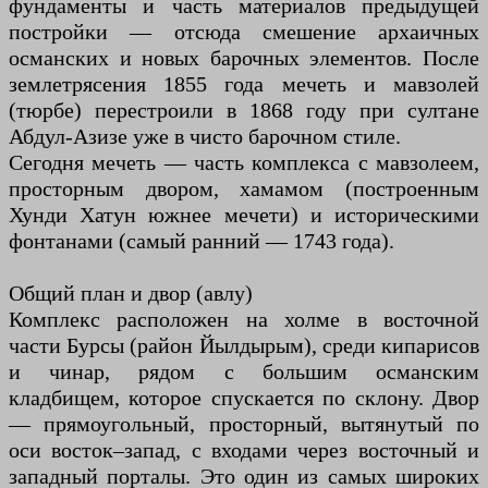
фундаменты и часть материалов предыдущей
постройки — отсюда смешение архаичных
османских и новых барочных элементов. После
землетрясения 1855 года мечеть и мавзолей
(тюрбе) перестроили в 1868 году при султане
Абдул-Азизе уже в чисто барочном стиле.
Сегодня мечеть — часть комплекса с мавзолеем,
просторным двором, хамамом (построенным
Хунди Хатун южнее мечети) и историческими
фонтанами (самый ранний — 1743 года).
Общий план и двор (авлу)
Комплекс расположен на холме в восточной
части Бурсы (район Йылдырым), среди кипарисов
и чинар, рядом с большим османским
кладбищем, которое спускается по склону. Двор
— прямоугольный, просторный, вытянутый по
оси восток–запад, с входами через восточный и
западный порталы. Это один из самых широких