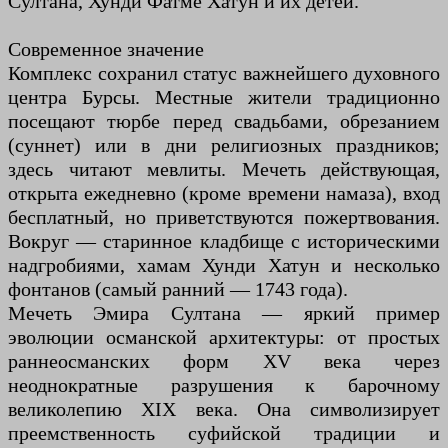
Султана, Хунди Фатме Хатун и их детей.
Современное значение
Комплекс сохранил статус важнейшего духовного
центра Бурсы. Местные жители традиционно
посещают тюрбе перед свадьбами, обрезанием
(суннет) или в дни религиозных праздников;
здесь читают мевлиты. Мечеть действующая,
открыта ежедневно (кроме времени намаза), вход
бесплатный, но приветствуются пожертвования.
Вокруг — старинное кладбище с историческими
надгробиями, хамам Хунди Хатун и несколько
фонтанов (самый ранний — 1743 года).
Мечеть Эмира Султана — яркий пример
эволюции османской архитектуры: от простых
раннеосманских форм XV века через
неоднократные разрушения к барочному
великолепию XIX века. Она символизирует
преемственность суфийской традиции и