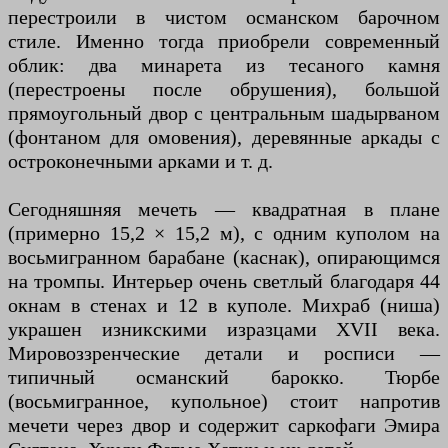
перестроили в чистом османском барочном
стиле. Именно тогда приобрели современный
облик: два минарета из тесаного камня
(перестроены после обрушения), большой
прямоугольный двор с центральным шадырваном
(фонтаном для омовения), деревянные аркады с
остроконечными арками и т. д.
Сегодняшняя мечеть — квадратная в плане
(примерно 15,2 × 15,2 м), с одним куполом на
восьмигранном барабане (каснак), опирающимся
на тромпы. Интерьер очень светлый благодаря 44
окнам в стенах и 12 в куполе. Михраб (ниша)
украшен изникскими изразцами XVII века.
Мировоззренческие детали и росписи —
типичный османский барокко. Тюрбе
(восьмигранное, купольное) стоит напротив
мечети через двор и содержит саркофаги Эмира