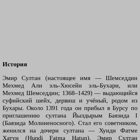
История
Эмир Султан (настоящее имя — Шемседдин
Мехмед Али эль-Хюсейн эль-Бухари, или
Мехмед Шемседдин; 1368–1429) — выдающийся
суфийский шейх, дервиш и учёный, родом из
Бухары. Около 1391 года он прибыл в Бурсу по
приглашению султана Йылдырым Баязида I
(Баязида Молниеносного). Стал его советником,
женился на дочери султана — Хунди Фатме
Хатун (Hundi Fatma Hatun). Эмир Султан