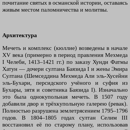
почитание святых в османской истории, оставаясь
живым местом паломничества и молитвы.
Архитектура
Мечеть и комплекс (кюллие) возведены в начале
XV века (примерно в период правления Мехмеда
I Челеби, 1413–1421 гг.) по заказу Хунди Фатмы
Хатун — дочери султана Баязида I и жены Эмира
Султана (Шемседдина Мехмеда Али эль-Хусейни
эль-Бухари, персидского учёного и суфия из
Бухары, зятя и советника Баязида I). Изначально
это была однокупольная мечеть. В 1507 году
добавили двор и трёхкупольную галерею (ревак).
Полностью разрушена землетрясением 1795–1796
годов. В 1804–1805 годах султан Селим III
восстановил её по старому плану, использовав