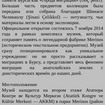
памяти Бурсы как «города миграций» (Göç Şehri).
Большая часть предметов коллекции была
передана или собрана благодаря Шинаси
Челикколу (Şinasi Çelikkol) — энтузиасту, чьи
материалы легли в основу экспозиции.
Официальное открытие состоялось 7 ноября 2014
года в рамках комплекса музеев, который
сохраняет память о легендарной фабрике Merinos
(историческом текстильном предприятии). Музей
сразу позиционировался как уникальное
учреждение: он не просто рассказывает о
миграциях в Бурсу, а представляет весь феномен
миграции на анатолийских землях с
доисторических времён до наших дней.
Местоположение
Музей находится на втором этаже Ататюрк
Конгре ве Культур Меркези (Atatürk Kongre ve
Kültür Merkezi — AKKM) в парке Merinos (район