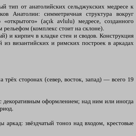
ный тип от анатолийских сельджукских медресе к
ов Анатолии: симметричная структура вокруг
«открытого» (açık avlulu) медресе, созданного
 рельефом (комплекс стоит на склоне).
й) и кирпич в кладке стен и сводов. Конструкция
й из византийских и римских построек в аркадах
трёх сторонах (север, восток, запад) — всего 19
 с декоративным оформлением; над ним или иногда
риод.
 аркад: звёздчатый тоноз над входом, крестовые