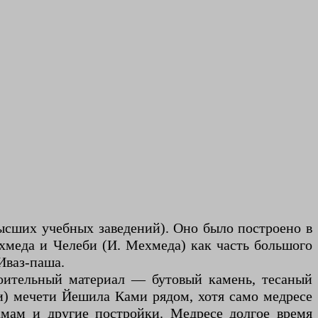
высших учебных заведений). Оно было построено в
ехмеда и Челеби (И. Мехмеда) как часть большого
Иваз-паша.
роительный материал — бутовый камень, тесаный
и) мечети Йешила Ками рядом, хотя само медресе
хамам и другие постройки. Медресе долгое время