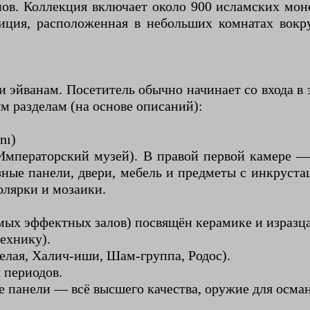
ов. Коллекция включает около 900 исламских мон
иция, расположенная в небольших комнатах вокр
 эйванам. Посетитель обычно начинает со входа в
м разделам (на основе описаний):
nı)
Императорский музей). В правой первой камере 
зные панели, двери, мебель и предметы с инкруста
олярки и мозаики.
мых эффектных залов) посвящён керамике и изразца
ехнику).
елая, Халич-иши, Шам-группа, Родос).
 периодов.
 панели — всё высшего качества, оружие для осман