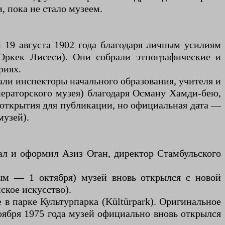
 пока не стало музеем.
н 19 августа 1902 года благодаря личным усилиям
Эркек Лисеси). Они собрали этнографические и
риях.
али инспекторы начального образования, учителя и
ераторского музея) благодаря Осману Хамди-бею,
о открытия для публикации, но официальная дата —
музей).
ал и оформил Азиз Оган, директор Стамбульского
ным — 1 октября) музей вновь открылся с новой
ское искусство).
в парке Культурпарка (Kültürpark). Оригинальное
оября 1975 года музей официально вновь открылся