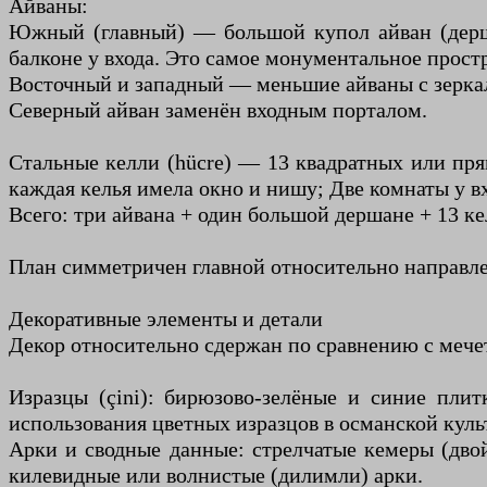
Айваны:
Южный (главный) — большой купол айван (дерш
балконе у входа. Это самое монументальное прост
Восточный и западный — меньшие айваны с зеркал
Северный айван заменён входным порталом.
Стальные келли (hücre) — 13 квадратных или пря
каждая келья имела окно и нишу; Две комнаты у в
Всего: три айвана + один большой дершане + 13 ке
План симметричен главной относительно направле
Декоративные элементы и детали
Декор относительно сдержан по сравнению с мечет
Изразцы (çini): бирюзово-зелёные и синие пли
использования цветных изразцов в османской куль
Арки и сводные данные: стрелчатые кемеры (дво
килевидные или волнистые (дилимли) арки.