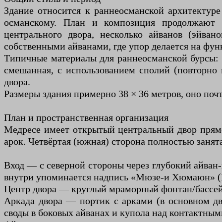
Здание относится к раннеосманской архитектуре
османскому. План и композиция продолжают 
центрального двора, несколько айванов (эйван
собственными айванами, где упор делается на фу
Типичные материалы для раннеосманской бурсы: б
смешанная, с использованием сполий (повторно 
двора.
Размеры здания примерно 38 × 36 метров, оно почт
План и пространственная организация
Медресе имеет открытый центральный двор прямоу
арок. Четвёртая (южная) сторона полностью занят
Вход — с северной стороны через глубокий айван
внутри упоминается надпись «Мюзе-и Хюмаюн» (И
Центр двора — круглый мраморный фонтан/бассейн
Аркада двора — портик с арками (в основном дв
своды в боковых айванах и купола над контактным