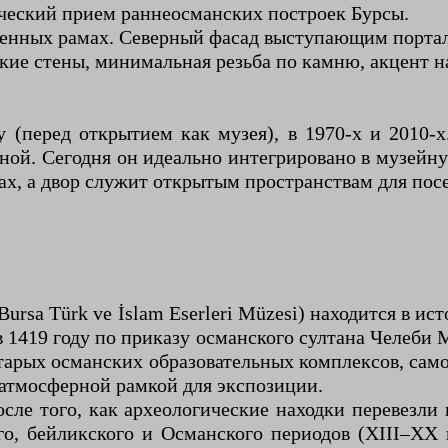
ческий прием раннеосманских построек Бурсы.
менных рамах. Северный фасад выступающим портал
ие стены, минимальная резьба по камню, акцент на 
ду (перед открытием как музея), в 1970-х и 2010
ной. Сегодня он идеально интегрировано в музейн
х, а двор служит открытым пространствам для пос
Bursa Türk ve İslam Eserleri Müzesi) находится в 
 1419 году по приказу османского султана Челеби 
тарых османских образовательных комплексов, само 
 атмосферной рамкой для экспозиции.
сле того, как археологические находки перевезли 
о, бейликского и Османского периодов (XIII–XX 