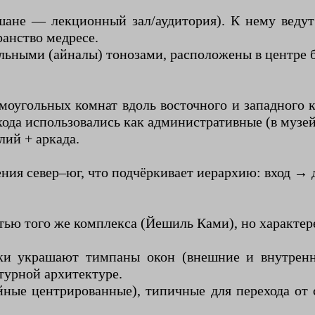
ане — лекционный зал/аудитория). К нему ведут
ранство медресе.
ьными (айналы) тонозами, расположены в центре 
моугольных комнат вдоль восточного и западного к
хода использовались как административные (в музе
лий + аркада.
ния север–юг, что подчёркивает иерархию: вход → 
ью того же комплекса (Йешиль Ками), но характер
тки украшают тимпаны окон (внешние и внутрен
турной архитектуре.
йные центрированные), типичные для перехода от