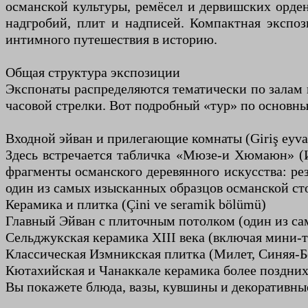
османской культуры, ремёсел и дервишских орден
надгробий, плит и надписей. Компактная экспоз
интимного путешествия в историю.
Общая структура экспозиции
Экспонаты распределяются тематически по залам и
часовой стрелки. Вот подробный «тур» по основны
Входной эйван и прилегающие комнаты (Giriş eyva
Здесь встречается табличка «Мюзе-и Хюмаюн» (
фрагменты османского деревянного искусства: ре
один из самых изысканных образцов османской ст
Керамика и плитка (Çini ve seramik bölümü)
Главный Эйван с плиточным потолком (один из са
Сельджукская керамика XIII века (включая мини-т
Классическая Измникская плитка (Милет, Синяя-Б
Кютахийская и Чанаккале керамика более поздних
Вы покажете блюда, вазы, кувшины и декоративные