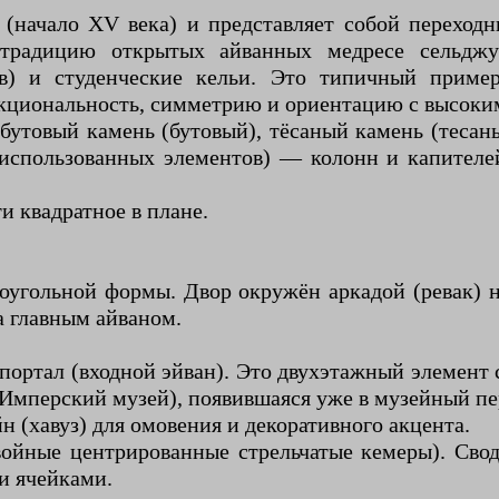
 (начало XV века) и представляет собой переход
традицию открытых айванных медресе сельджук
ов) и студенческие кельи. Это типичный пример 
нкциональность, симметрию и ориентацию с высоким
утовый камень (бутовый), тёсаный камень (тесаны
использованных элементов) — колонн и капителе
и квадратное в плане.
гольной формы. Двор окружён аркадой (ревак) на 
а главным айваном.
-портал (входной эйван). Это двухэтажный элемент
мперский музей), появившаяся уже в музейный пе
 (хавуз) для омовения и декоративного акцента.
ойные центрированные стрельчатые кемеры). Своды
и ячейками.