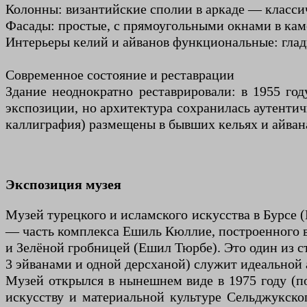
Колонны: византийские сполии в аркаде — класси
Фасады: простые, с прямоугольными окнами в ка
Интерьеры келий и айванов функциональные: гладк
Современное состояние и реставрации
Здание неоднократно реставрировали: в 1955 го
экспозиции, но архитектура сохранилась аутентич
каллиграфия) размещены в бывших кельях и айвана
Экспозиция музея
Музей турецкого и исламского искусства в Бурсе (
— часть комплекса Ешиль Кюллие, построенного в
и Зелёной гробницей (Ешил Тюрбе). Это один из с
3 эйванами и одной дерсханой) служит идеальной
Музей открылся в нынешнем виде в 1975 году (по
искусству и материальной культуре Сельджукског