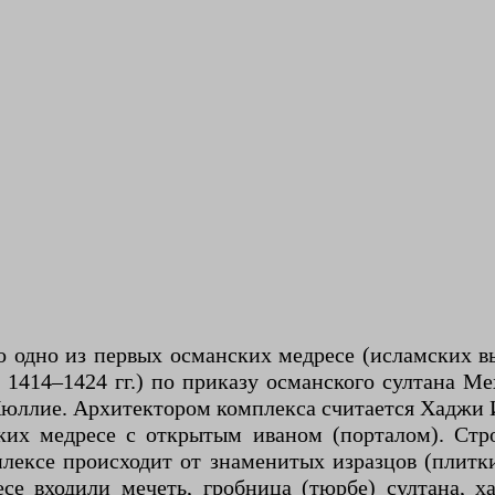
то одно из первых османских медресе (исламских 
1414–1424 гг.) по приказу османского султана М
Кюллие. Архитектором комплекса считается Хаджи 
ких медресе с открытым иваном (порталом). Ст
плексе происходит от знаменитых изразцов (плитк
се входили мечеть, гробница (тюрбе) султана, 