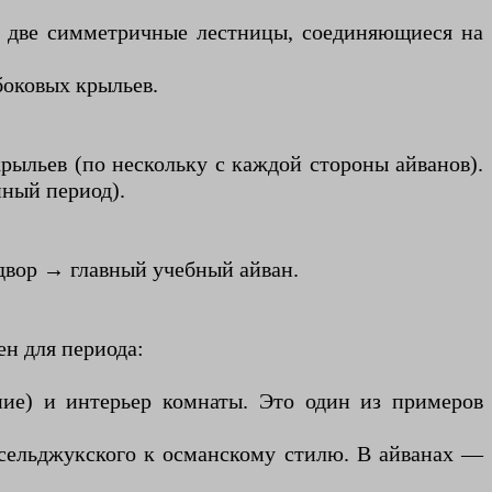
 две симметричные лестницы, соединяющиеся на
боковых крыльев.
рыльев (по нескольку с каждой стороны айванов).
йный период).
двор → главный учебный айван.
ен для периода:
ние) и интерьер комнаты. Это один из примеров
 сельджукского к османскому стилю. В айванах —