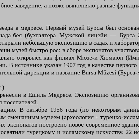
ное заведение, а позже выполняло разные функции,
еезда в медресе. Первый музей Бурсы был основа
шада-бея (бухгалтера Мужской лицейи — Бурса 
 открыли небольшую экспозицию в садах и лаборато
и музей быстро рос: в сборе экспонатов участвов
иально открылся как филиал Мюзе-и Хюмаюн (Имп
. В источнике указан 1907 год в качестве первог
ятельной дирекции и название Bursa Müzesi (Бурса-
.)
перенесли в Ешиль Медресе. Экспозицию организов
я посетителей.
рацию. В октябре 1956 года (по некоторым дан
ным смешанным музеем (археология + турецко-ислам
х экспонатов построено новое современное здание 
святили турецкому и исламскому искусству. 22 н