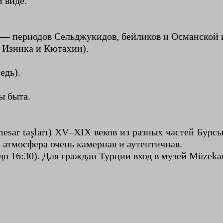
м виде.
 — периодов Сельджукидов, бейликов и Османской 
 Изника и Кютахии).
едь).
ы быта.
esar taşları) XV–XIX веков из разных частей Бурс
 атмосфера очень камерная и аутентичная.
 до 16:30). Для граждан Турции вход в музей Müzeka