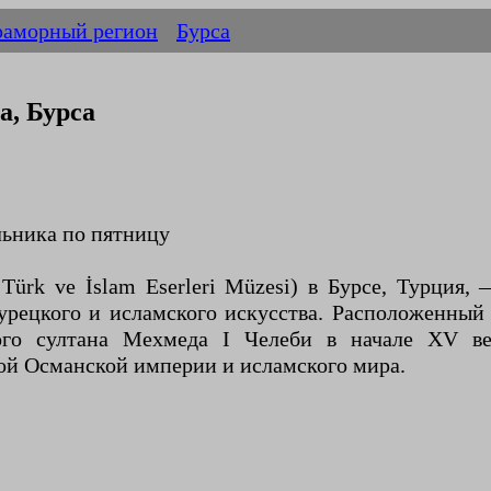
аморный регион
Бурса
а, Бурса
ельника по пятницу
 Türk ve İslam Eserleri Müzesi) в Бурсе, Турция
урецкого и исламского искусства. Расположенный
кого султана Мехмеда I Челеби в начале XV ве
рой Османской империи и исламского мира.