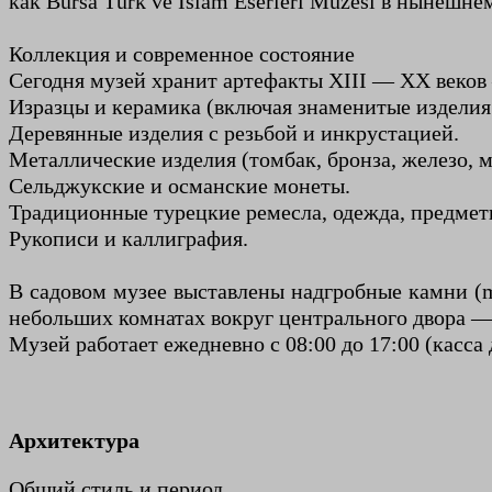
как Bursa Türk ve İslam Eserleri Müzesi в нынешне
Коллекция и современное состояние
Сегодня музей хранит артефакты XIII — XX веков
Изразцы и керамика (включая знаменитые изделия
Деревянные изделия с резьбой и инкрустацией.
Металлические изделия (томбак, бронза, железо, м
Сельджукские и османские монеты.
Традиционные турецкие ремесла, одежда, предмет
Рукописи и каллиграфия.
В садовом музее выставлены надгробные камни (m
небольших комнатах вокруг центрального двора —
Музей работает ежедневно с 08:00 до 17:00 (касса
Архитектура
Общий стиль и период