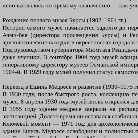
использовалось по прямому назначению — как учеб
Рождение первого музея Бурсы (1902–1904 гг.)
История самого музея начинается задолго до пер
Азми-бея (директора просвещения Бурсы) и Ре
археологические находки в окрестностях города и
Под руководством губернатора Мюмтаза Решида-паш
даже ученики. В сентябре 1904 года музей офиц
генеральному директору музеев Османской империи
1904-й. В 1929 году музей получил статус самосто
Переезд в Ешиль Медресе и развитие (1930–1975 гг
В 1930 году, после быстрого роста, коллекцию 
музея. 8 апреля 1930 года музей вновь открылся дл
В 1955 году здание медресе закрыли на рестав
экспозицией. Долгое время он оставался стабиль
Ключевой момент — 1971 год: для археологически
здание Ешиль Медресе освободили и полностью по