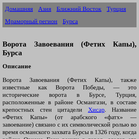
Домашняя
Азия
Ближний Восток
Турция
Мраморный регион
Бурса
Ворота Завоевания (Фетих Капы),
Бурса
Описание
Ворота Завоевания (Фетих Капы), также
известные как Ворота Победы, — это
исторические ворота в Бурсе, Турция,
расположенные в районе Османгази, в составе
крепостных стен цитадели
Хисар
. Название
«Фетих Капы» (от арабского «фатх» —
завоевание) связано с их символической ролью во
время османского захвата Бурсы в 1326 году, когда