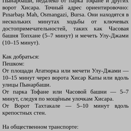
Пынарбаши, недалеко от парка Тофане и других
ворот Хисара. Точный адрес ориентировочно:
Pınarbaşı Mah, Osmangazi, Bursa. Они находятся в
нескольких минутах ходьбы от ключевых
достопримечательностей, таких как Часовая
башня Топхане (5–7 минут) и мечеть Улу-Джами
(10–15 минут).
Как добраться:
Пешком:
От площади Ататюрка или мечети Улу-Джами —
10–15 минут через ворота Хисар Капы или вдоль
улицы Пынарбаши.
От парка Тофане или Часовой башни — 5–7
минут, следуя по мощёным улочкам Хисара.
От Ворот Тахтакале — 5–10 минут вдоль
крепостных стен.
На общественном транспорте: