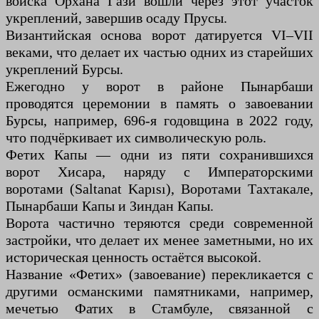
войска Орхана Гази вошли через этот участок
укреплений, завершив осаду Прусы.
Византийская основа ворот датируется VI–VII
веками, что делает их частью одних из старейших
укреплений Бурсы.
Ежегодно у ворот в районе Пынарбаши
проводятся церемонии в память о завоевании
Бурсы, например, 696-я годовщина в 2022 году,
что подчёркивает их символическую роль.
Фетих Капы — одни из пяти сохранившихся
ворот Хисара, наряду с Императорскими
воротами (Saltanat Kapısı), Воротами Тахтакале,
Пынарбаши Капы и Зиндан Капы.
Ворота частично теряются среди современной
застройки, что делает их менее заметными, но их
историческая ценность остаётся высокой.
Название «Фетих» (завоевание) перекликается с
другими османскими памятниками, например,
мечетью Фатих в Стамбуле, связанной с