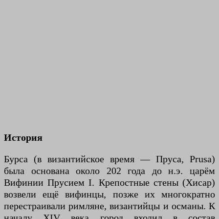
История
Бурса (в византийское время — Пруса, Prusa)
была основана около 202 года до н.э. царём
Вифинии Прусием I. Крепостные стены (Хисар)
возвели ещё вифинцы, позже их многократно
перестраивали римляне, византийцы и османы. К
началу XIV века город входил в состав