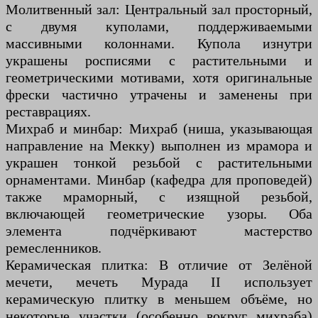
Молитвенный зал: Центральный зал просторный,
с двумя куполами, поддерживаемыми
массивными колоннами. Купола изнутри
украшены росписями с растительными и
геометрическими мотивами, хотя оригинальные
фрески частично утрачены и заменены при
реставрациях.
Михраб и минбар: Михраб (ниша, указывающая
направление на Мекку) выполнен из мрамора и
украшен тонкой резьбой с растительными
орнаментами. Минбар (кафедра для проповедей)
также мраморный, с изящной резьбой,
включающей геометрические узоры. Оба
элемента подчёркивают мастерство
ремесленников.
Керамическая плитка: В отличие от Зелёной
мечети, мечеть Мурада II использует
керамическую плитку в меньшем объёме, но
некоторые участки (особенно вокруг михраба)