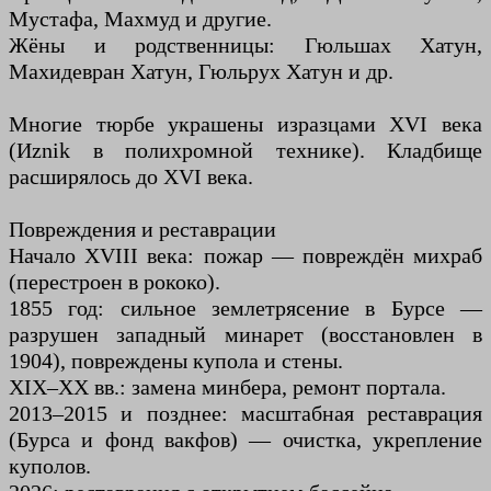
Мустафа, Махмуд и другие.
Жёны и родственницы: Гюльшах Хатун,
Махидевран Хатун, Гюльрух Хатун и др.
Многие тюрбе украшены изразцами XVI века
(Иznik в полихромной технике). Кладбище
расширялось до XVI века.
Повреждения и реставрации
Начало XVIII века: пожар — повреждён михраб
(перестроен в рококо).
1855 год: сильное землетрясение в Бурсе —
разрушен западный минарет (восстановлен в
1904), повреждены купола и стены.
XIX–XX вв.: замена минбера, ремонт портала.
2013–2015 и позднее: масштабная реставрация
(Бурса и фонд вакфов) — очистка, укрепление
куполов.