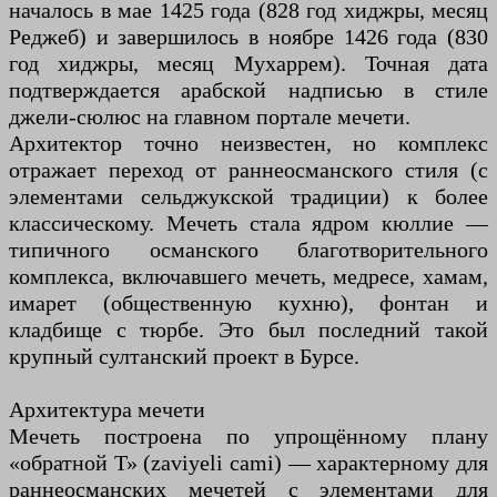
началось в мае 1425 года (828 год хиджры, месяц
Реджеб) и завершилось в ноябре 1426 года (830
год хиджры, месяц Мухаррем). Точная дата
подтверждается арабской надписью в стиле
джели-сюлюс на главном портале мечети.
Архитектор точно неизвестен, но комплекс
отражает переход от раннеосманского стиля (с
элементами сельджукской традиции) к более
классическому. Мечеть стала ядром кюллие —
типичного османского благотворительного
комплекса, включавшего мечеть, медресе, хамам,
имарет (общественную кухню), фонтан и
кладбище с тюрбе. Это был последний такой
крупный султанский проект в Бурсе.
Архитектура мечети
Мечеть построена по упрощённому плану
«обратной Т» (zaviyeli cami) — характерному для
раннеосманских мечетей с элементами для