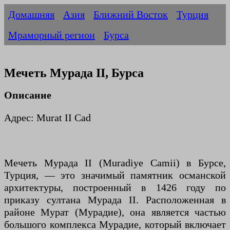
Домашняя
Азия
Ближний Восток
Турция
Мраморный регион
Бурса
Мечеть Мурада II, Бурса
Описание
Адрес: Murat II Cad
Мечеть Мурада II (Muradiye Camii) в Бурсе,
Турция, — это значимый памятник османской
архитектуры, построенный в 1426 году по
приказу султана Мурада II. Расположенная в
районе Мурат (Мурадие), она является частью
большого комплекса Мурадие, который включает