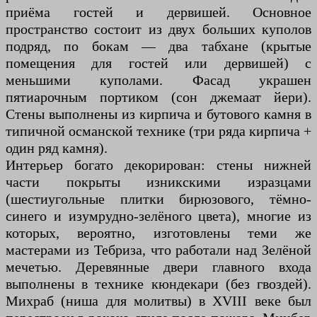
приёма гостей и дервишей. Основное
пространство состоит из двух больших куполов
подряд, по бокам — два табхане (крытые
помещения для гостей или дервишей) с
меньшими куполами. Фасад украшен
пятиарочным портиком (сон джемаат йери).
Стены выполнены из кирпича и бутового камня в
типичной османской технике (три ряда кирпича +
один ряд камня).
Интерьер богато декорирован: стены нижней
части покрыты изникскими изразцами
(шестиугольные плитки бирюзового, тёмно-
синего и изумрудно-зелёного цвета), многие из
которых, вероятно, изготовлены теми же
мастерами из Тебриза, что работали над Зелёной
мечетью. Деревянные двери главного входа
выполнены в технике кюндекари (без гвоздей).
Михраб (ниша для молитвы) в XVIII веке был