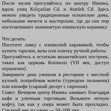
После музея прогуляйтесь по центру Изника,
вдоль улиц Kılıçaslan Cd. и Atatürk Cd. Здесь
можно увидеть традиционные османские дома,
небольшие мечети и мастерские, где до сих пор
изготавливают знаменитую изникскую керамику.
Что делать:
Посетите лавку с изникской керамикой, чтобы
купить тарелки, вазы или плитку ручной работы.
Прогуляйтесь к остаткам византийских построек,
таких как церковь Koimesis (VII век, доступ
ограничен).
Завершите день ужином в ресторане с местной
кухней, попробовав манты (турецкие пельмени)
или кюнефе (сырный десерт с сиропом).
Совет: Вечером центр Изника оживает благодаря
кафе и уличным торговцам. Возьмите легкую
кофту, так как у озера может быть прохладно.
Средний чек на ужин — 50–100 лир.