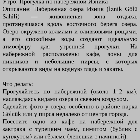
Утро: Прогулка по набережной Изника
Описание: Набережная озера Изник (İznik Gölü
Sahili) — живописная зона отдыха,
протянувшаяся вдоль восточного берега озера.
Озеро окружено холмами и оливковыми рощами,
а его спокойные воды создают идеальную
атмосферу для утренней прогулки. На
набережной расположены кафе, зоны для
пикников и небольшие пирсы, с которых
открываются виды на водную гладь и закаты.
Что делать:
Прогуляйтесь по набережной (около 1–2 км),
наслаждаясь видами озера и свежим воздухом.
Сделайте фото у озера, особенно в районе парка
Gölcük или у пирса недалеко от центра города.
Посетите одно из кафе на набережной для
завтрака с турецким чаем, симитом (бублик с
кунжутом) или гёзлеме (лепешки с начинкой).