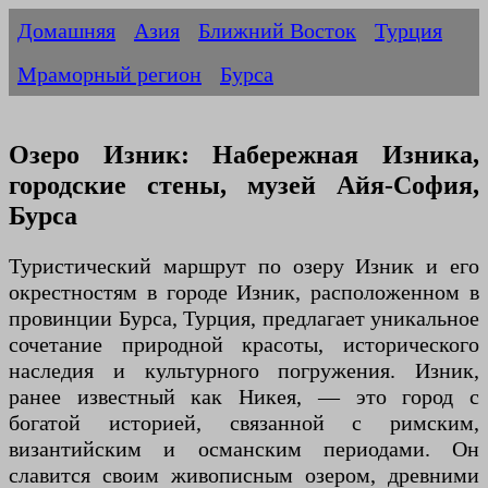
Домашняя
Азия
Ближний Восток
Турция
Мраморный регион
Бурса
Озеро Изник: Набережная Изника,
городские стены, музей Айя-София,
Бурса
Туристический маршрут по озеру Изник и его
окрестностям в городе Изник, расположенном в
провинции Бурса, Турция, предлагает уникальное
сочетание природной красоты, исторического
наследия и культурного погружения. Изник,
ранее известный как Никея, — это город с
богатой историей, связанной с римским,
византийским и османским периодами. Он
славится своим живописным озером, древними