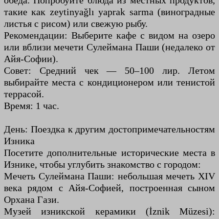
обеда. Попробуйте блюда из местных продуктов,
такие как zeytinyağlı yaprak sarma (виноградные
листья с рисом) или свежую рыбу.
Рекомендации: Выберите кафе с видом на озеро
или вблизи мечети Сулеймана Паши (недалеко от
Айя-Софии).
Совет: Средний чек — 50–100 лир. Летом
выбирайте места с кондиционером или тенистой
террасой.
Время: 1 час.
День: Поездка к другим достопримечательностям
Изника
Посетите дополнительные исторические места в
Изнике, чтобы углубить знакомство с городом:
Мечеть Сулеймана Паши: небольшая мечеть XIV
века рядом с Айя-Софией, построенная сыном
Орхана Гази.
Музей изникской керамики (İznik Müzesi):