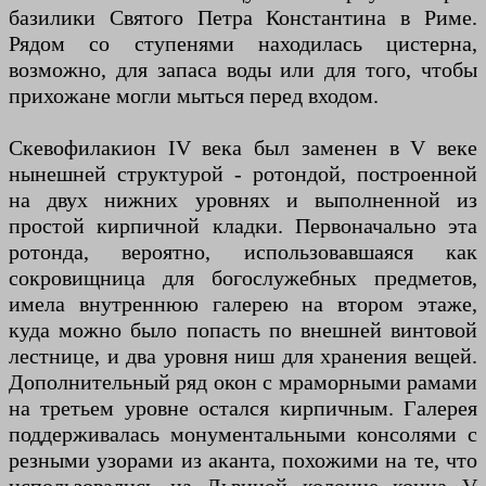
базилики Святого Петра Константина в Риме.
Рядом со ступенями находилась цистерна,
возможно, для запаса воды или для того, чтобы
прихожане могли мыться перед входом.
Скевофилакион IV века был заменен в V веке
нынешней структурой - ротондой, построенной
на двух нижних уровнях и выполненной из
простой кирпичной кладки. Первоначально эта
ротонда, вероятно, использовавшаяся как
сокровищница для богослужебных предметов,
имела внутреннюю галерею на втором этаже,
куда можно было попасть по внешней винтовой
лестнице, и два уровня ниш для хранения вещей.
Дополнительный ряд окон с мраморными рамами
на третьем уровне остался кирпичным. Галерея
поддерживалась монументальными консолями с
резными узорами из аканта, похожими на те, что
использовались на Львиной колонне конца V