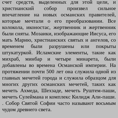
счет средств, выделенных для этой цели, и
христианский собор произвел сильное
впечатление на новых османских правителей,
которые мечтали о его преобразовании. Все
колокола, иконостас, жертвенник и жертвенник
были сняты. Мозаики, изображающие Иисуса, его
мать Марию, христианских святых и ангелов, со
временем были разрушены или покрыты
штукатуркой. Исламские элементы, такие как
михраб, минбар и четыре минарета, были
добавлены во времена Османской империи. На
протяжении почти 500 лет она служила одной из
главных мечетей города и служила образцом для
многих других османских мечетей, таких как
мечеть Ахмеда, Шехзаде, мечеть Руштем-паши,
мечеть Сулеймана и комплекс Килидж Али-паши.
. Собор Святой Софии часто называют восьмым
чудом древнего света.