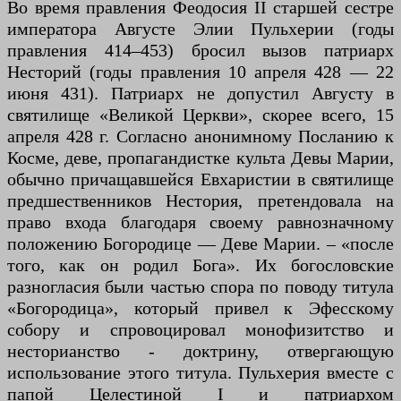
Во время правления Феодосия II старшей сестре
императора Августе Элии Пульхерии (годы
правления 414–453) бросил вызов патриарх
Несторий (годы правления 10 апреля 428 — 22
июня 431). Патриарх не допустил Августу в
святилище «Великой Церкви», скорее всего, 15
апреля 428 г. Согласно анонимному Посланию к
Косме, деве, пропагандистке культа Девы Марии,
обычно причащавшейся Евхаристии в святилище
предшественников Нестория, претендовала на
право входа благодаря своему равнозначному
положению Богородице — Деве Марии. – «после
того, как он родил Бога». Их богословские
разногласия были частью спора по поводу титула
«Богородица», который привел к Эфесскому
собору и спровоцировал монофизитство и
несторианство - доктрину, отвергающую
использование этого титула. Пульхерия вместе с
папой Целестиной I и патриархом