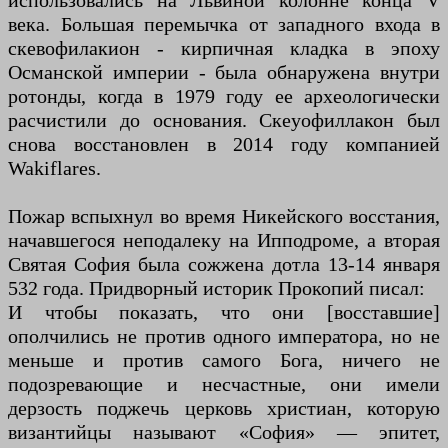
века. Большая перемычка от западного входа в
скевофилакион - кирпичная кладка в эпоху
Османской империи - была обнаружена внутри
ротонды, когда в 1979 году ее археологически
расчистили до основания. Скеуофиллакон был
снова восстановлен в 2014 году компанией
Wakiflares.
Пожар вспыхнул во время Никейского восстания,
начавшегося неподалеку на Ипподроме, а вторая
Святая София была сожжена дотла 13-14 января
532 года. Придворный историк Прокопий писал:
И чтобы показать, что они [восставшие]
ополчились не против одного императора, но не
меньше и против самого Бога, ничего не
подозревающие и несчастные, они имели
дерзость поджечь церковь христиан, которую
византийцы называют «София» — эпитет,