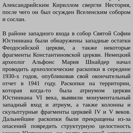
Александрийским Кириллом свергли Нестория,
после чего он был осужден Вселенским собором
и сослан.
В районе западного входа в собор Святой Софии
Юстиниана были обнаружены западные остатки
Феодосийской церкви, а также некоторые
фрагменты Константиновской церкви. Немецкий
археолог Альфонс Мария Шнайдер начал
проводить археологические раскопки в середине
1930-х годов, опубликовав свой окончательный
отчет в 1941 году. Раскопки на территории,
которая когда-то была атриумом церкви
Юстиниана VI века, выявили монументальный
западный вход и атриум, а также колонны и
скульптурные фрагменты церквей IV и V веков.
Дальнейшие раскопки были прекращены из-за
опасений повредить структурную целостность
здания Юстиниана, но части траншей остаются