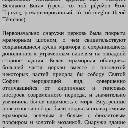
Великого Бога» (греч.: τὸ τοῦ μέγολου θεοῦ
Τέμενος, романизированный: tò toû meglou theoû
Témenos).
Первоначально снаружи церковь была покрыта
мраморным шпоном, о чем свидетельствуют
сохранившиеся куски мрамора и сохранившиеся
дополнения к утраченным панелям на западной
стороне здания. Белая мраморная облицовка
большей части церкви вместе с позолотой
некоторых частей придала бы собору Святой
Софии мерцающий вид, совершенно
отличавшийся от кирпичных и гипсовых
построек современного периода, и значительно
увеличила бы ее видимость с моря. Внутренние
поверхности собора были покрыты полихромным
мрамором, зеленым и белым с фиолетовым
порфиром и золотой мозаикой. Снаружи здание