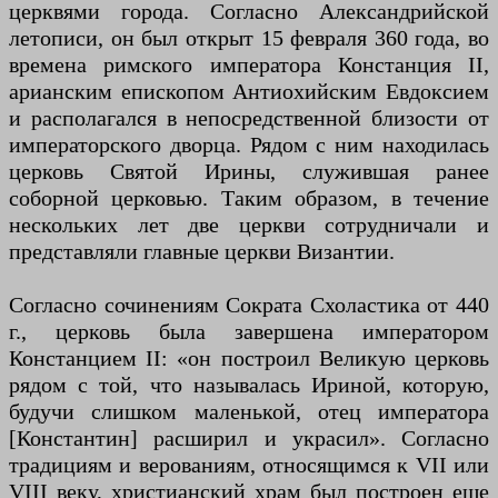
церквями города. Согласно Александрийской
летописи, он был открыт 15 февраля 360 года, во
времена римского императора Констанция II,
арианским епископом Антиохийским Евдоксием
и располагался в непосредственной близости от
императорского дворца. Рядом с ним находилась
церковь Святой Ирины, служившая ранее
соборной церковью. Таким образом, в течение
нескольких лет две церкви сотрудничали и
представляли главные церкви Византии.
Согласно сочинениям Сократа Схоластика от 440
г., церковь была завершена императором
Констанцием II: «он построил Великую церковь
рядом с той, что называлась Ириной, которую,
будучи слишком маленькой, отец императора
[Константин] расширил и украсил». Согласно
традициям и верованиям, относящимся к VII или
VIII веку, христианский храм был построен еще