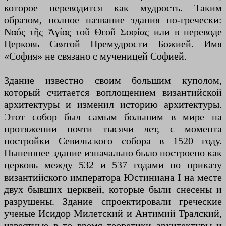
которое переводится как мудрость. Таким
образом, полное название здания по-гречески:
Ναός τῆς Ἁγίας τοῦ Θεοῦ Σοφίας или в переводе
Церковь Святой Премудрости Божией. Имя
«София» не связано с мученицей Софией.
Здание известно своим большим куполом,
который считается воплощением византийской
архитектуры и изменил историю архитектуры.
Этот собор был самым большим в мире на
протяжении почти тысячи лет, с момента
постройки Севильского собора в 1520 году.
Нынешнее здание изначально было построено как
церковь между 532 и 537 годами по приказу
византийского императора Юстиниана I на месте
двух бывших церквей, которые были снесены и
разрушены. Здание спроектировали греческие
ученые Исидор Милетский и Антимий Тралский,
известные в то время теоретики архитектуры и