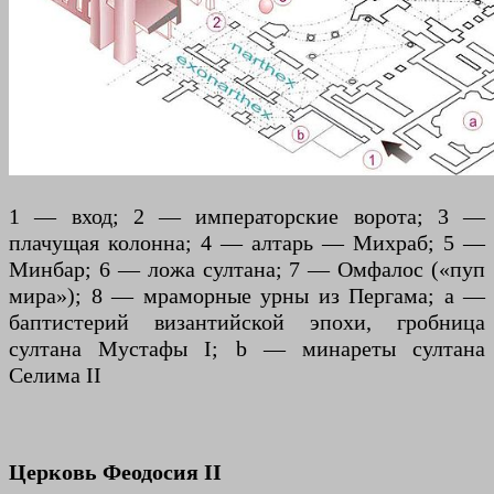
1 — вход; 2 — императорские ворота; 3 —
плачущая колонна; 4 — алтарь — Михраб; 5 —
Минбар; 6 — ложа султана; 7 — Омфалос («пуп
мира»); 8 — мраморные урны из Пергама; a —
баптистерий византийской эпохи, гробница
султана Мустафы I; b — минареты султана
Селима II
Церковь Феодосия II