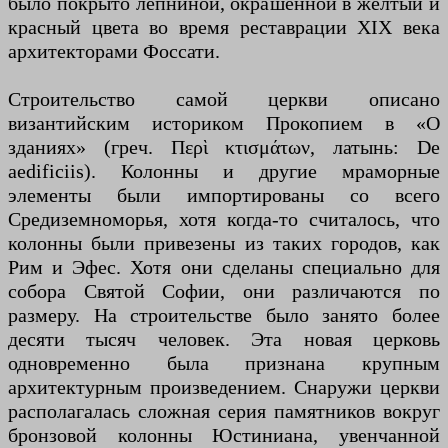
было покрыто лепниной, окрашенной в желтый и
красный цвета во время реставрации XIX века
архитекторами Фоссати.
Строительство самой церкви описано
византийским историком Прокопием в «О
зданиях» (греч. Περὶ κτισμάτων, латынь: De
aedificiis). Колонны и другие мраморные
элементы были импортированы со всего
Средиземноморья, хотя когда-то считалось, что
колонны были привезены из таких городов, как
Рим и Эфес. Хотя они сделаны специально для
собора Святой Софии, они различаются по
размеру. На строительстве было занято более
десяти тысяч человек. Эта новая церковь
одновременно была признана крупным
архитектурным произведением. Снаружи церкви
располагалась сложная серия памятников вокруг
бронзовой колонны Юстиниана, увенчанной