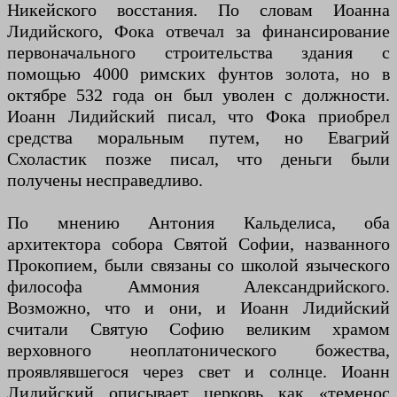
Никейского восстания. По словам Иоанна
Лидийского, Фока отвечал за финансирование
первоначального строительства здания с
помощью 4000 римских фунтов золота, но в
октябре 532 года он был уволен с должности.
Иоанн Лидийский писал, что Фока приобрел
средства моральным путем, но Евагрий
Схоластик позже писал, что деньги были
получены несправедливо.
По мнению Антония Кальделиса, оба
архитектора собора Святой Софии, названного
Прокопием, были связаны со школой языческого
философа Аммония Александрийского.
Возможно, что и они, и Иоанн Лидийский
считали Святую Софию великим храмом
верховного неоплатонического божества,
проявлявшегося через свет и солнце. Иоанн
Лидийский описывает церковь как «теменос