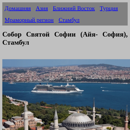
Домашняя
Азия
Ближний Восток
Турция
Мраморный регион
Стамбул
Собор Святой Софии (Айя- София),
Стамбул