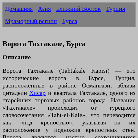
Домашняя
Азия
Ближний Восток
Турция
Мраморный регион
Бурса
Ворота Тахтакале, Бурса
Описание
Ворота Тахтакале (Tahtakale Kapısı) — это
исторические ворота в Бурсе, Турция,
расположенные в районе Османгази, вблизи
цитадели
Хисар
и квартала Тахтакале, одного из
старейших торговых районов города. Название
«Тахтакале» происходит от турецкого
словосочетания «Taht-el-Kale», что переводится
как «под крепостью», указывая на их
расположение у подножия крепостных стен.
Ворота являются частью сохранившихся