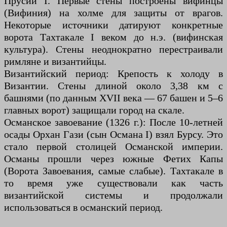
Прусий I. Первые стены построены вифинцы
(Вифиния) на холме для защиты от врагов.
Некоторые источники датируют конкретные
ворота Тахтакале I веком до н.э. (вифинская
культура). Стены неоднократно перестраивали
римляне и византийцы.
Византийский период: Крепость к холоду в
Византии. Стены длиной около 3,38 км с
башнями (по данным XVII века — 67 башен и 5–6
главных ворот) защищали город на скале.
Османское завоевание (1326 г.): После 10-летней
осады Орхан Гази (сын Османа I) взял Бурсу. Это
стало первой столицей Османской империи.
Османы прошли через южные Фетих Капы
(Ворота Завоевания, самые слабые). Тахтакале в
то время уже существовали как часть
византийской системы и продолжали
использоваться в османский период.