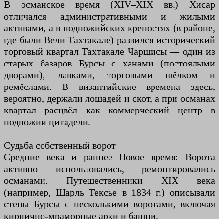
В османское время (XIV–XIX вв.) Хисар
отличался административными и жилыми
активами, а в подножийских крепостях (в районе,
где были Вели Тахтакале) развился исторический
торговый квартал Тахтакале Чаршисы — один из
старых базаров Бурсы с ханами (постоялыми
дворами), лавками, торговыми шёлком и
ремёслами. В византийские времена здесь,
вероятно, держали лошадей и скот, а при османах
квартал расцвёл как коммерческий центр в
подножии цитадели.
Судьба собственный ворот
Средние века и раннее Новое время: Ворота
активно использовались, ремонтировались
османами. Путешественники XIX века
(например, Шарль Тексье в 1834 г.) описывали
стены Бурсы с несколькими воротами, включая
кирпично-мраморные арки и башни.