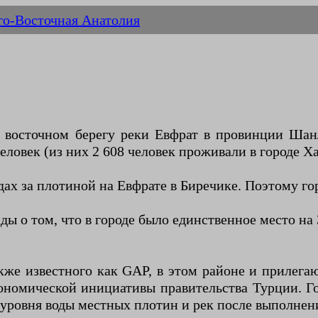
о-Восточная Анатолия
а восточном берегу реки Евфрат в провинции Шан
еловек (из них 2 608 человек проживали в городе Х
ах за плотиной на Евфрате в Биречике. Поэтому гор
ы о том, что в городе было единственное место на 
кже известного как GAP, в этом районе и прилега
ономической инициативы правительства Турции. Г
уровня воды местных плотин и рек после выполнен