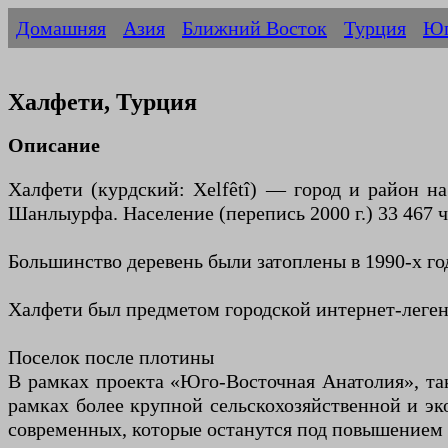
Домашняя
Азия
Ближний Восток
Турция
Юг
Халфети, Турция
Описание
Халфети (курдский: Xelfêtî) — город и район н
Шанлыурфа. Население (перепись 2000 г.) 33 467 ч
Большинство деревень были затоплены в 1990-х год
Халфети был предметом городской интернет-легенд
Поселок после плотины
В рамках проекта «Юго-Восточная Анатолия», та
рамках более крупной сельскохозяйственной и эк
современных, которые останутся под повышением 