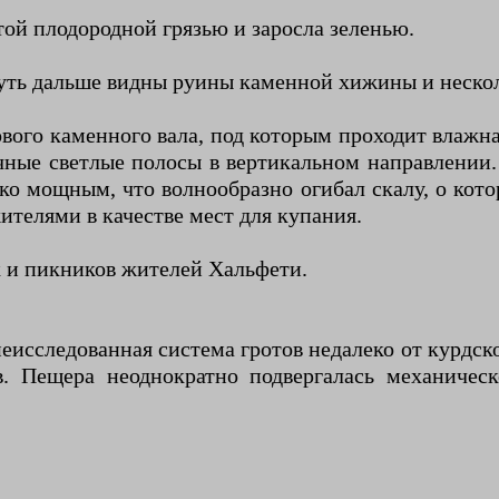
ой плодородной грязью и заросла зеленью.
уть дальше видны руины каменной хижины и нескол
ого каменного вала, под которым проходит влажна
ные светлые полосы в вертикальном направлении.
ко мощным, что волнообразно огибал скалу, о кот
телями в качестве мест для купания.
к и пикников жителей Хальфети.
неисследованная система гротов недалеко от курдс
. Пещера неоднократно подвергалась механическ