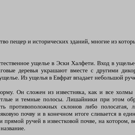
тво пещер и исторических зданий, многие из котор
тественное ущелье в Эски Халфети. Вход в ущелье 
иговые деревья украшают вместе с другими дик
 ущелье. Из ущелья в Евфрат впадает небольшой руч
рму. Он сложен из известняка, как и все холмы
етлые и темные полосы. Лишайники при этом об
ость противоположных склонов либо полосатая, 
яковую почву и в конечном итоге сливается в еди
и прямой ручей в известковой почве, на котором,
название.