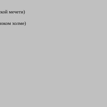
ской мечети)
ноком холме)