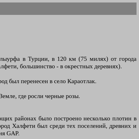
лыурфа в Турции, в 120 км (75 милях) от города
алфети, большинство - в окрестных деревнях).
од был перенесен в село Караотлак.
Земле, где росли черные розы.
ющих районах было построено несколько плотин в
ород Халфети был среди тех поселений, древних и
ия GAP.