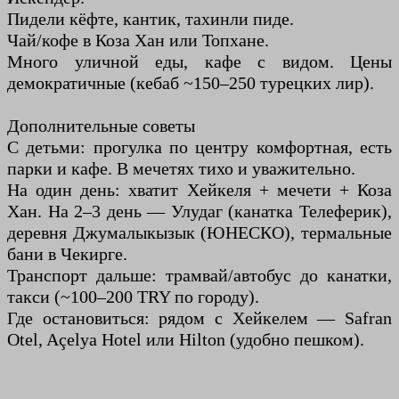
Пидели кёфте, кантик, тахинли пиде.
Чай/кофе в Коза Хан или Топхане.
Много уличной еды, кафе с видом. Цены
демократичные (кебаб ~150–250 турецких лир).
Дополнительные советы
С детьми: прогулка по центру комфортная, есть
парки и кафе. В мечетях тихо и уважительно.
На один день: хватит Хейкеля + мечети + Коза
Хан. На 2–3 день — Улудаг (канатка Телеферик),
деревня Джумалыкызык (ЮНЕСКО), термальные
бани в Чекирге.
Транспорт дальше: трамвай/автобус до канатки,
такси (~100–200 TRY по городу).
Где остановиться: рядом с Хейкелем — Safran
Otel, Açelya Hotel или Hilton (удобно пешком).