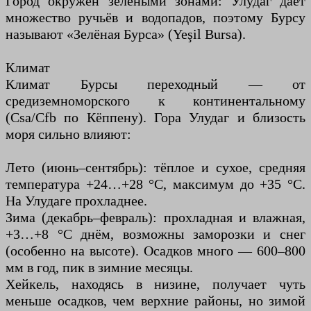
Город окружён зелёными зонами: Улудаг даёт
множество ручьёв и водопадов, поэтому Бурсу
называют «Зелёная Бурса» (Yeşil Bursa).
Климат
Климат Бурсы переходный — от
средиземноморского к континентальному
(Csa/Cfb по Кёппену). Гора Улудаг и близость
моря сильно влияют:
Лето (июнь–сентябрь): тёплое и сухое, средняя
температура +24…+28 °C, максимум до +35 °C.
На Улудаге прохладнее.
Зима (декабрь–февраль): прохладная и влажная,
+3…+8 °C днём, возможны заморозки и снег
(особенно на высоте). Осадков много — 600–800
мм в год, пик в зимние месяцы.
Хейкель, находясь в низине, получает чуть
меньше осадков, чем верхние районы, но зимой