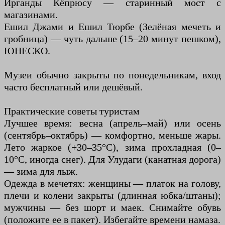
Ирганды Кёпрюсу — старинный мост с
магазинами.
Ешил Джами и Ешил Тюрбе (Зелёная мечеть и
гробница) — чуть дальше (15–20 минут пешком),
ЮНЕСКО.
Музеи обычно закрыты по понедельникам, вход
часто бесплатный или дешёвый.
Практические советы туристам
Лучшее время: весна (апрель–май) или осень
(сентябрь–октябрь) — комфортно, меньше жары.
Лето жаркое (+30–35°С), зима прохладная (0–
10°С, иногда снег). Для Улудаги (канатная дорога)
— зима для лыж.
Одежда в мечетях: женщины — платок на голову,
плечи и колени закрыты (длинная юбка/штаны);
мужчины — без шорт и маек. Снимайте обувь
(положите ее в пакет). Избегайте времени намаза.