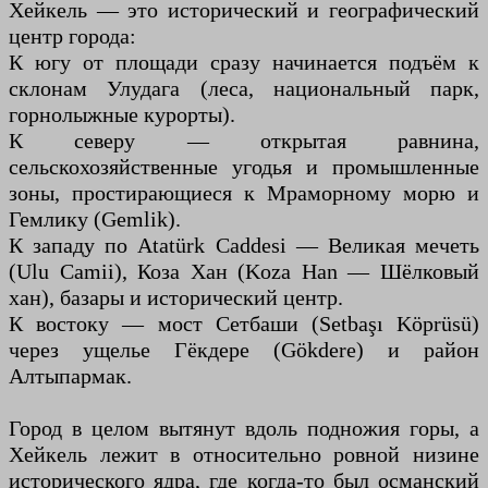
Хейкель — это исторический и географический
центр города:
К югу от площади сразу начинается подъём к
склонам Улудага (леса, национальный парк,
горнолыжные курорты).
К северу — открытая равнина,
сельскохозяйственные угодья и промышленные
зоны, простирающиеся к Мраморному морю и
Гемлику (Gemlik).
К западу по Atatürk Caddesi — Великая мечеть
(Ulu Camii), Коза Хан (Koza Han — Шёлковый
хан), базары и исторический центр.
К востоку — мост Сетбаши (Setbaşı Köprüsü)
через ущелье Гёкдере (Gökdere) и район
Алтыпармак.
Город в целом вытянут вдоль подножия горы, а
Хейкель лежит в относительно ровной низине
исторического ядра, где когда-то был османский