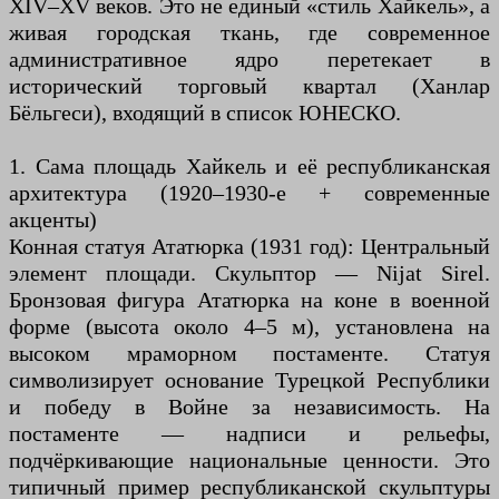
XIV–XV веков. Это не единый «стиль Хайкель», а
живая городская ткань, где современное
административное ядро перетекает в
исторический торговый квартал (Ханлар
Бёльгеси), входящий в список ЮНЕСКО.
1. Сама площадь Хайкель и её республиканская
архитектура (1920–1930-е + современные
акценты)
Конная статуя Ататюрка (1931 год): Центральный
элемент площади. Скульптор — Nijat Sirel.
Бронзовая фигура Ататюрка на коне в военной
форме (высота около 4–5 м), установлена на
высоком мраморном постаменте. Статуя
символизирует основание Турецкой Республики
и победу в Войне за независимость. На
постаменте — надписи и рельефы,
подчёркивающие национальные ценности. Это
типичный пример республиканской скульптуры