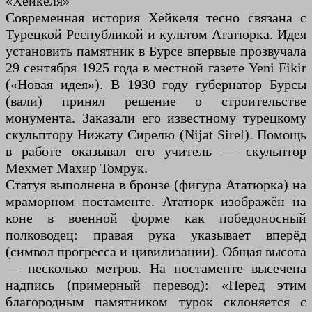
«Хейкеля»
Современная история Хейкеля тесно связана с
Турецкой Республикой и культом Ататюрка. Идея
установить памятник в Бурсе впервые прозвучала
29 сентября 1925 года в местной газете Yeni Fikir
(«Новая идея»). В 1930 году губернатор Бурсы
(вали) принял решение о строительстве
монумента. Заказали его известному турецкому
скульптору Нижату Сирелю (Nijat Sirel). Помощь
в работе оказывал его учитель — скульптор
Мехмет Махир Томрук.
Статуя выполнена в бронзе (фигура Ататюрка) на
мраморном постаменте. Ататюрк изображён на
коне в военной форме как победоносный
полководец: правая рука указывает вперёд
(символ прогресса и цивилизации). Общая высота
— несколько метров. На постаменте высечена
надпись (примерный перевод): «Перед этим
благородным памятником турок склоняется с