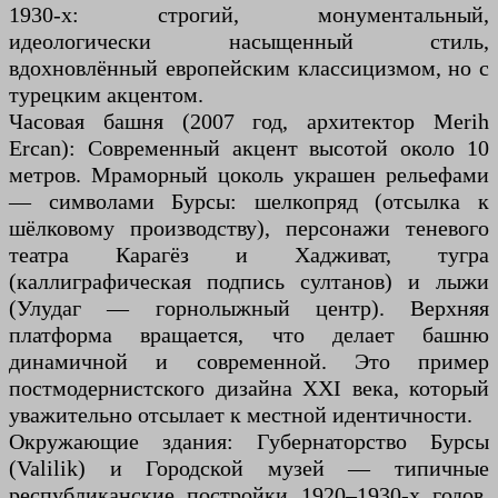
1930-х: строгий, монументальный,
идеологически насыщенный стиль,
вдохновлённый европейским классицизмом, но с
турецким акцентом.
Часовая башня (2007 год, архитектор Merih
Ercan): Современный акцент высотой около 10
метров. Мраморный цоколь украшен рельефами
— символами Бурсы: шелкопряд (отсылка к
шёлковому производству), персонажи теневого
театра Карагёз и Хадживат, тугра
(каллиграфическая подпись султанов) и лыжи
(Улудаг — горнолыжный центр). Верхняя
платформа вращается, что делает башню
динамичной и современной. Это пример
постмодернистского дизайна XXI века, который
уважительно отсылает к местной идентичности.
Окружающие здания: Губернаторство Бурсы
(Valilik) и Городской музей — типичные
республиканские постройки 1920–1930-х годов.