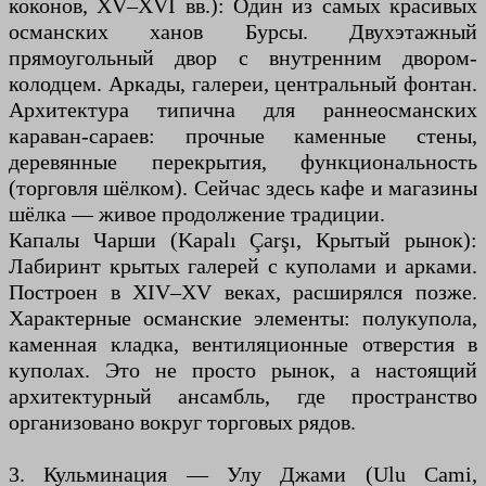
коконов, XV–XVI вв.): Один из самых красивых
османских ханов Бурсы. Двухэтажный
прямоугольный двор с внутренним двором-
колодцем. Аркады, галереи, центральный фонтан.
Архитектура типична для раннеосманских
караван-сараев: прочные каменные стены,
деревянные перекрытия, функциональность
(торговля шёлком). Сейчас здесь кафе и магазины
шёлка — живое продолжение традиции.
Капалы Чарши (Kapalı Çarşı, Крытый рынок):
Лабиринт крытых галерей с куполами и арками.
Построен в XIV–XV веках, расширялся позже.
Характерные османские элементы: полукупола,
каменная кладка, вентиляционные отверстия в
куполах. Это не просто рынок, а настоящий
архитектурный ансамбль, где пространство
организовано вокруг торговых рядов.
3. Кульминация — Улу Джами (Ulu Cami,