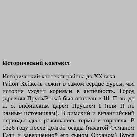
Исторический контекст
Исторический контекст района до XX века
Район Хейкель лежит в самом сердце Бурсы, чья
история уходит корнями в античность. Город
(древняя Пруса/Prusa) был основан в III–II вв. до
н. э. вифинским царём Прусием I (или II по
разным источникам). В римский и византийский
периоды здесь развивались термы и торговля. В
1326 году после долгой осады (начатой Османом
Гази и завершённой его сыном Орханом) Бурса