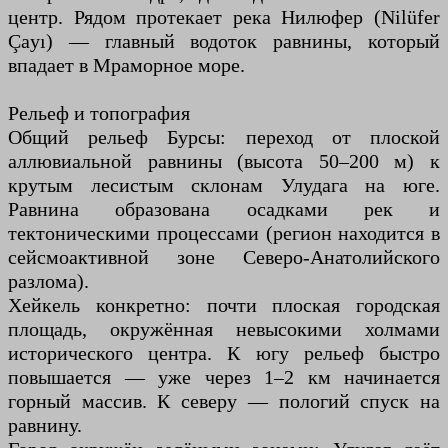
центр. Рядом протекает река Нилюфер (Nilüfer
Çayı) — главный водоток равнины, который
впадает в Мраморное море.
Рельеф и топография
Общий рельеф Бурсы: переход от плоской
аллювиальной равнины (высота 50–200 м) к
крутым лесистым склонам Улудага на юге.
Равнина образована осадками рек и
тектоническими процессами (регион находится в
сейсмоактивной зоне Северо-Анатолийского
разлома).
Хейкель конкретно: почти плоская городская
площадь, окружённая невысокими холмами
исторического центра. К югу рельеф быстро
повышается — уже через 1–2 км начинается
горный массив. К северу — пологий спуск на
равнину.