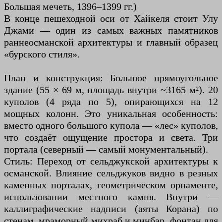
Большая мечеть, 1396–1399 гг.)
В конце пешеходной оси от Хайкеля стоит Улу
Джами — один из самых важных памятников
раннеосманской архитектуры и главный образец
«бурского стиля».
План и конструкция: Большое прямоугольное
здание (55 × 69 м, площадь внутри ~3165 м²). 20
куполов (4 ряда по 5), опирающихся на 12
мощных колонн. Это уникальная особенность:
вместо одного большого купола — «лес» куполов,
что создаёт ощущение простора и света. Три
портала (северный — самый монументальный).
Стиль: Переход от сельджукской архитектуры к
османской. Влияние сельджуков видно в резных
каменных порталах, геометрическом орнаменте,
использовании местного камня. Внутри —
каллиграфические надписи (аяты Корана) по
стенам, мраморный михраб и минбар, фонтан для