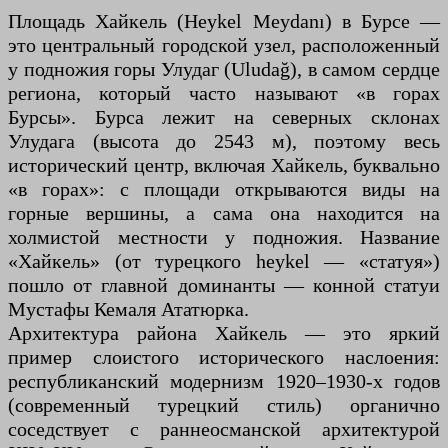
Площадь Хайкель (Heykel Meydanı) в Бурсе —
это центральный городской узел, расположенный
у подножия горы Улудаг (Uludağ), в самом сердце
региона, который часто называют «в горах
Бурсы». Бурса лежит на северных склонах
Улудага (высота до 2543 м), поэтому весь
исторический центр, включая Хайкель, буквально
«в горах»: с площади открываются виды на
горные вершины, а сама она находится на
холмистой местности у подножия. Название
«Хайкель» (от турецкого heykel — «статуя»)
пошло от главной доминанты — конной статуи
Мустафы Кемаля Ататюрка.
Архитектура района Хайкель — это яркий
пример слоистого исторического наслоения:
республиканский модернизм 1920–1930-х годов
(современный турецкий стиль) органично
соседствует с раннеосманской архитектурой