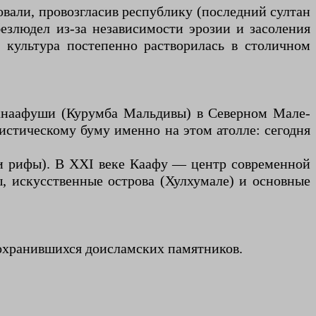
овали, провозгласив республику (последний султан
злюдел из-за независимости эрозии и засоления
х культура постепенно растворилась в столичном
манаафуши (Курумба Мальдивы) в Северном Мале-
стическому буму именно на этом атолле: сегодня
ли рифы). В XXI веке Каафу — центр современной
, искусственные острова (Хулхумале) и основные
охранившихся доисламских памятников.