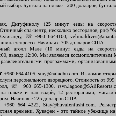
 выбор. Бунгало на пляже - 200 долларов, бунгало 
вах, Дигуфинолу (25 минут езды на скорост
 Отличный спа-центр, несколько ресторанов, риф "
Велиганду, ☏ +960 6644100, velimaldives@ananta
ашина эспрессо. Начиная с 705 долларов США.
рный атолл Мале (10 минут езды на скорост
15:00, выезд: 12:00. Мы являемся космополитичны
 развлекательными программами, организованн
☎ +960 664 4105, stay@naladhu.com. Из домов откры
услуги персонального дворецкого. Стоимость от 99
, ☏ +960 665-1300, rsvn.lagoon@SAiiResorts.co
на пляже и над водой, 12 ресторанами, магазин
ром. Начиная с 225 долларов США.
0 664 4222, Stay@huvafenfushi.com. Регистрац
стная времени. Хувафен - это тайное убежище на 