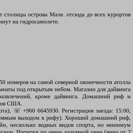
 столицы острова Мале. отсюда до всех курортов
инут на гидросамолете.
0 номеров на самой северной оконечности атолла
омнаты под открытым небом. Магазин для дайвинга
 развлечений, кроме дайвинга. Домашний риф и
ров США.
рта), ☏ +960 6645930. Регистрация заезда: 15:00,
с прямым выходом к рифу). Хороший домашний риф,
йн, несколько водных видов спорта, но минимум
нсион. Напитки по очень разумной цене (вино от 2