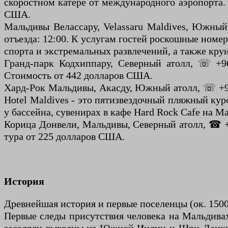
скоростном катере от международного аэропорта. 
США.
Мальдивы Велассару, Velassaru Maldives, Южный 
отъезда: 12:00. К услугам гостей роскошные номе
спорта и экстремальных развлечений, а также кру
Гранд-парк Кодхиппару, Северный атолл, ☏ +960 
Стоимость от 442 долларов США.
Хард-Рок Мальдивы, Акасду, Южный атолл, ☏ +960 
Hotel Maldives - это пятизвездочный пляжный кур
у бассейна, сувенирах в кафе Hard Rock Cafe на М
Корица Донвели, Мальдивы, Северный атолл, ☎ +96
тура от 225 долларов США.
История
Древнейшая история и первые поселенцы (ок. 1500–5
Первые следы присутствия человека на Мальдивах,