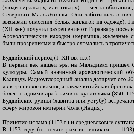
заселяли выходцы из Южной Индии и Шри-Ланки (
(люди гираавару, или тивару) — места обитания 
Северного Мале-Атоллы. Они заботились о них
вызывали опасения белых заплаток на одежде). Г
(XII век) получил разрешение от Гираавару посели
Археологические находки (керамика, железные с
были прозрениями и быстро сломались в тропичес
Буддийский период (I–XII вв. н.э.)
В первый век нашей эры на Мальдивах пришёл буд
культуры. Самый значимый археологический об
Каашиду. Радиоуглеродный анализ датирует его 205–
из кораллового камня, а также китайская бронзов
более поздними арабскими покупателями (850–1150
Буддийские руины (хавитта или устубу) встречаютс
сферу мировой империи Чола (Индия).
Принятие ислама (1153 г.) и средневековые султан
В 1153 году (по некоторым источникам — 1193)