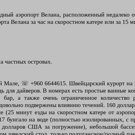
дный аэропорт Велана, расположенный недалеко от
та Велана за час на скоростном катере или за 15 м
а частных островах.
й Мале, ☏ +960 6644615. Швейцарский курорт на 5
ь для дайверов. В номерах есть простые ванные к
и бар, а также очень ограниченное количество
 довольно подвержены влиянию течений. 160 долла
е (25 минут езды на скоростном катере от аэропо
 17 бунгало на воде (полностью изолированных, 
 долларов США за погружение), небольшой бассе
вном шведский стол, только полупансион/полный па