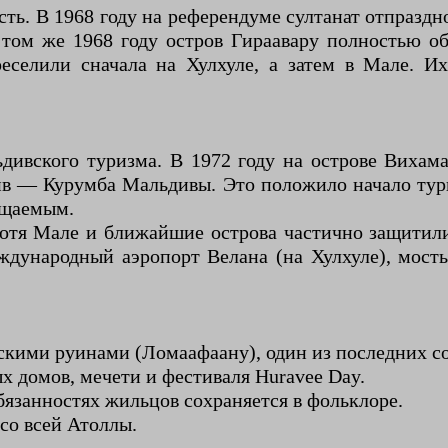
ь. В 1968 году на референдуме султанат отпраздн
ом же 1968 году остров Гираавару полностью обе
еселили сначала на Хулхуле, а затем в Мале. И
ьдивского туризма. В 1972 году на острове Виха
ив — Курумба Мальдивы. Это положило начало тури
сещаемым.
(хотя Мале и ближайшие острова частично защити
дународный аэропорт Велана (на Хулхуле), мосты
скими руинами (Ломаафаану), один из последних с
 домов, мечети и фестиваля Huravee Day.
бязанностях жильцов сохраняется в фольклоре.
со всей Атоллы.