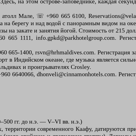
Здесь, на этом острове-заповеднике, каждая секун
атолл Мале, ☏ +960 665 6100, Reservations@velass
ра на берегу и над водой с панорамным видом на ок
изы на закате и занятия йогой. Стоимость от 215 д
665 1111, info.gpkd@parkhotelgroup.com. Регистр
665-1400, rsvn@hrhmaldives.com. Регистрация заез
орт в Индийском океане, где музыка является сильн
альдивах и проигрывателях Crosley.
0 6640066, dhonveli@cinnamonhotels.com. Регистра
00 гг. до н.э. — V–VI вв. н.э.)
 территории современного Каафу, датируются прим