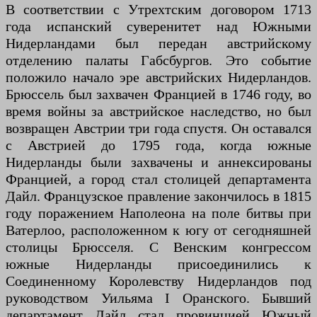
В соответствии с Утрехтским договором 1713
года испанский суверенитет над Южными
Нидерландами был передан австрийскому
отделению палаты Габсбургов. Это событие
положило начало эре австрийских Нидерландов.
Брюссель был захвачен Францией в 1746 году, во
время войны за австрийское наследство, но был
возвращен Австрии три года спустя. Он оставался
с Австрией до 1795 года, когда южные
Нидерланды были захвачены и аннексированы
Францией, а город стал столицей департамента
Дайл. Французское правление закончилось в 1815
году поражением Наполеона на поле битвы при
Ватерлоо, расположенном к югу от сегодняшней
столицы Брюсселя. С Венским конгрессом
южные Нидерланды присоединились к
Соединенному Королевству Нидерландов под
руководством Уильяма I Оранского. Бывший
департамент Дайл стал провинцией Южный