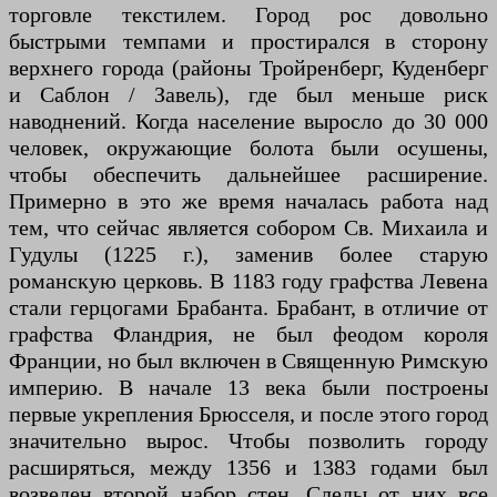
торговле текстилем. Город рос довольно
быстрыми темпами и простирался в сторону
верхнего города (районы Тройренберг, Куденберг
и Саблон / Завель), где был меньше риск
наводнений. Когда население выросло до 30 000
человек, окружающие болота были осушены,
чтобы обеспечить дальнейшее расширение.
Примерно в это же время началась работа над
тем, что сейчас является собором Св. Михаила и
Гудулы (1225 г.), заменив более старую
романскую церковь. В 1183 году графства Левена
стали герцогами Брабанта. Брабант, в отличие от
графства Фландрия, не был феодом короля
Франции, но был включен в Священную Римскую
империю. В начале 13 века были построены
первые укрепления Брюсселя, и после этого город
значительно вырос. Чтобы позволить городу
расширяться, между 1356 и 1383 годами был
возведен второй набор стен. Следы от них все