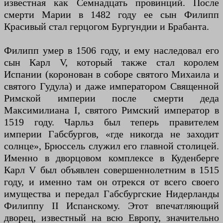
известная как Семнадцать провинций. После
смерти Марии в 1482 году ее сын Филипп
Красивый стал герцогом Бургундии и Брабанта.
Филипп умер в 1506 году, и ему наследовал его
сын Карл V, который также стал королем
Испании (коронован в соборе святого Михаила и
святого Гудула) и даже императором Священной
Римской империи после смерти деда
Максимилиана I, святого Римский император в
1519 году. Чарльз был теперь правителем
империи Габсбургов, «где никогда не заходит
солнце», Брюссель служил его главной столицей.
Именно в дворцовом комплексе в Куденберге
Карл V был объявлен совершеннолетним в 1515
году, и именно там он отрекся от всего своего
имущества и передал Габсбургские Нидерланды
Филиппу II Испанскому. Этот впечатляющий
дворец, известный на всю Европу, значительно