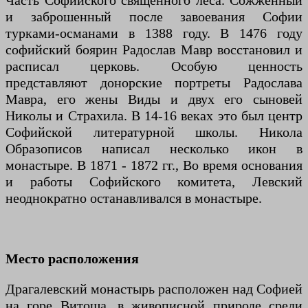
Часть Софийского священного леса. Сожженный
и заброшенный после завоевания Софии
турками-османами в 1388 году. В 1476 году
софийский боярин Радослав Мавр восстановил и
расписал церковь. Особую ценность
представляют донорские портреты Радослава
Мавра, его жены Виды и двух его сыновей
Николы и Страхила. В 14-16 веках это был центр
Софийской литературной школы. Никола
Образописов написал несколько икон в
монастыре. В 1871 - 1872 гг., Во время основания
и работы Софийского комитета, Левский
неоднократно останавливался в монастыре.
Место расположения
Драгалевский монастырь расположен над Софией
на горе Витоша, в живописной природе среди