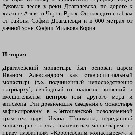
буковых лесов у реки Драгалевска, по дороге к
хижине Алеко и Черни Врых. Он находится в 1 км
от района Софии Драгалевци и в 600 метрах от
дачной зоны Софии Милкова Кориа.
История
Драгалевский монастырь был основан царем
Иваном Александром как ставропигиальный
монастырь (т.е. подчиненный непосредственно
патриарху), свободный от налогов, лишений и
вмешательства центров или другого мэра и
епископа. Эти древнейшие сведения о монастыре
зафиксированы в «Витошанской позолоченной
грамоте» царя Ивана Шишмана, переданной
монастырю. Он стал знаменитым монастырем, по
праву названным «Королевским монастырем», и