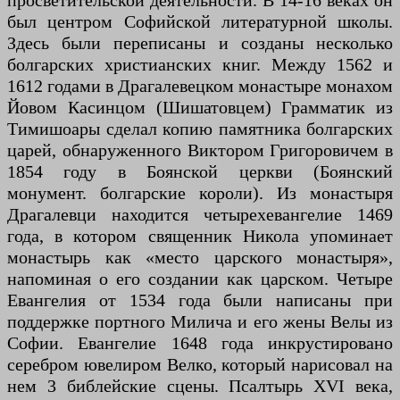
просветительской деятельности. В 14-16 веках он
был центром Софийской литературной школы.
Здесь были переписаны и созданы несколько
болгарских христианских книг. Между 1562 и
1612 годами в Драгалевецком монастыре монахом
Йовом Касинцом (Шишатовцем) Грамматик из
Тимишоары сделал копию памятника болгарских
царей, обнаруженного Виктором Григоровичем в
1854 году в Боянской церкви (Боянский
монумент. болгарские короли). Из монастыря
Драгалевци находится четырехевангелие 1469
года, в котором священник Никола упоминает
монастырь как «место царского монастыря»,
напоминая о его создании как царском. Четыре
Евангелия от 1534 года были написаны при
поддержке портного Милича и его жены Велы из
Софии. Евангелие 1648 года инкрустировано
серебром ювелиром Велко, который нарисовал на
нем 3 библейские сцены. Псалтырь XVI века,