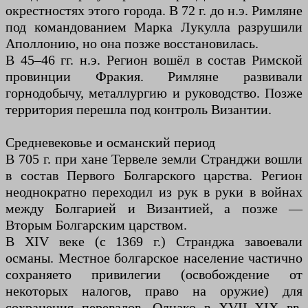
окрестностях этого города. В 72 г. до н.э. Римляне
под командованием Марка Лукулла разрушили
Аполлонию, но она позже восстановилась.
В 45–46 гг. н.э. Регион вошёл в состав Римской
провинции Фракия. Римляне развивали
горнодобычу, металлургию и руководство. Позже
территория перешла под контроль Византии.
Средневековье и османский период
В 705 г. при хане Тервеле земли Странджи вошли
в состав Первого Болгарского царства. Регион
неоднократно переходил из рук в руки в войнах
между Болгарией и Византией, а позже —
Вторым Болгарским царством.
В XIV веке (с 1369 г.) Странджа завоевали
османы. Местное болгарское население частично
сохраняето привилегии (освобождение от
некоторых налогов, право на оружие) для
сохранения перевалов. Однако в XVII–XIX вв.