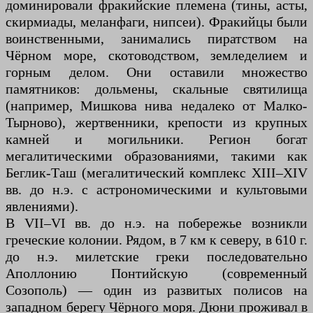
доминировали фракийские племена (тины, асты,
скирмиады, меланфаги, нипсеи). Фракийцы были
воинственными, занимались пиратством на
Чёрном море, скотоводством, земледелием и
горным делом. Они оставили множество
памятников: дольмены, скальные святилища
(например, Мишкова нива недалеко от Малко-
Тырново), жертвенники, крепости из крупных
камней и могильники. Регион богат
мегалитическими образованиями, такими как
Беглик-Таш (мегалитический комплекс XIII–XIV
вв. до н.э. с астрономическими и культовыми
явлениями).
В VII–VI вв. до н.э. на побережье возникли
греческие колонии. Рядом, в 7 км к северу, в 610 г.
до н.э. милетские греки последовательно
Аполлонию Понтийскую (современный
Созополь) — один из развитых полисов на
западном берегу Чёрного моря. Дюни проживал в