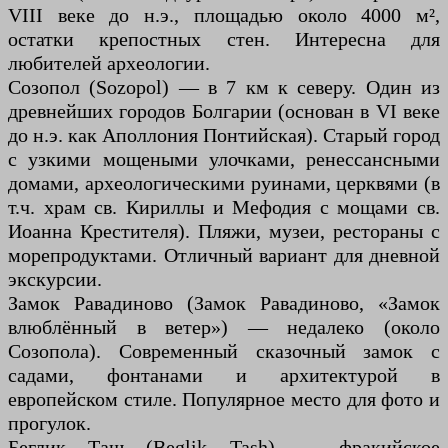
VIII веке до н.э., площадью около 4000 м²,
остатки крепостных стен. Интересна для
любителей археологии.
Созопол (Sozopol) — в 7 км к северу. Один из
древнейших городов Болгарии (основан в VI веке
до н.э. как Аполлония Понтийская). Старый город
с узкими мощеными улочками, ренессансными
домами, археологическими руинами, церквями (в
т.ч. храм св. Кириллы и Мефодия с мощами св.
Иоанна Крестителя). Пляжи, музеи, рестораны с
морепродуктами. Отличный вариант для дневной
экскурсии.
Замок Равадиново (Замок Равадиново, «Замок
влюблённый в ветер») — недалеко (около
Созопола). Современный сказочный замок с
садами, фонтанами и архитектурой в
европейском стиле. Популярное место для фото и
прогулок.
Беглик Таш (Beglik Tash) — фракийское