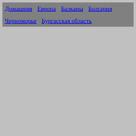
Домашняя
Европа
Балканы
Болгария
Черноморье
Бургасская область