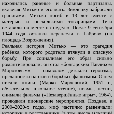
находились раненые и больные партизаны,
включая Митько и его мать. Землянку забросали
гранатами. Митько погиб в 13 лет вместе с
матерью и несколькими товарищами. Тела
оставили на месте на неделю. После 9 сентября
1944 года останки перенесли в Габрово (на
площадь Возрождения).
Реальная история Митько — это трагедия
ребёнка, которого родители втянули в опасную
борьбу. При социализме его образ сильно
романтизировали: он стал «болгарским Павликом
Морозовым» — символом детского героизма,
преданности партии и борьбы с фашизмом. О нём
писали книги (Марко Марчевский, 1951 г.,
обязательное школьное чтение), поэмы, песни,
снимали фильмы («Незавершённые игры», 1964),
проводили пионерские мероприятия. Позднее, в
2000–2020-х годах, миф частично развенчали:
историки и родственники (в том числе младший