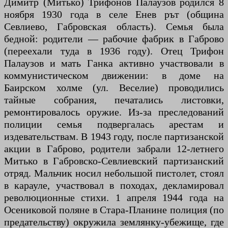
Димитр (Митько) Трифонов Палаузов родился 8
ноября 1930 года в селе Енев рът (община
Севлиево, Габровская область). Семья была
бедной: родители — рабочие фабрик в Габрово
(переехали туда в 1936 году). Отец Трифон
Палаузов и мать Ганка активно участвовали в
коммунистическом движении: в доме на
Баирском холме (ул. Веселие) проводились
тайные собрания, печатались листовки,
ремонтировалось оружие. Из-за преследований
полиции семья подвергалась арестам и
издевательствам. В 1943 году, после партизанской
акции в Габрово, родители забрали 12-летнего
Митько в Габровско-Севлиевский партизанский
отряд. Мальчик носил небольшой пистолет, стоял
в карауле, участвовал в походах, декламировал
революционные стихи. 1 апреля 1944 года на
Осениковой поляне в Стара-Планине полиция (по
предательству) окружила землянку-убежище, где