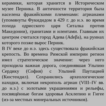
керамики, которая хранится в Историческом
музее Перника. В античности территория была
населена фракийскими племенами: агрианами
(упомянуты Фукидидом в 429 г. до н.э. во время
похода одрисского царя Ситалка против
Македонии), гранитами и илеитами. Главным их
центром считался город Адева (Adeβa), на руинах
которого позже вырос Перник.
В IV веке до н.э. здесь существовала фракийская
крепость. Во времена Римской империи регион
имел стратегическое значение: через него
проходила важная дорога, соединявшая Ульпию
Сердику (София) с Ульпией Паутацией
(Кюстендил). Сохранились археологические
находки, включая некрополь агриан (VIII–IV вв.
до н.э.) с золотыми украшениями и рельефы,
посвящённые богам здоровья Асклепию и Гигее
(из-за местных минеральных источников).