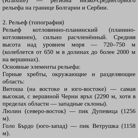
(Kraishte) — региона низко-среднегорного
рельефа на границе Болгарии и Сербии.
2. Рельеф (топография)
Рельеф котловинно-планинский (планино-
котловинен), сильно расчленённый. Средняя
высота над уровнем моря — 720–750 м
(колеблется от 650 м в долинах до более 2000 м
на вершинах).
Основные элементы рельефа:
Горные хребты, окружающие и разделяющие
область:
Витоша (на востоке и юго-востоке) — самая
высокая, с вершиной Черни връх (2290 м, хотя в
пределах области — западные склоны).
Люлин (северо-восток) — пик Дупевица (1256
м).
Голо Бърдо (юго-запад) — пик Ветрушка (1158
м).