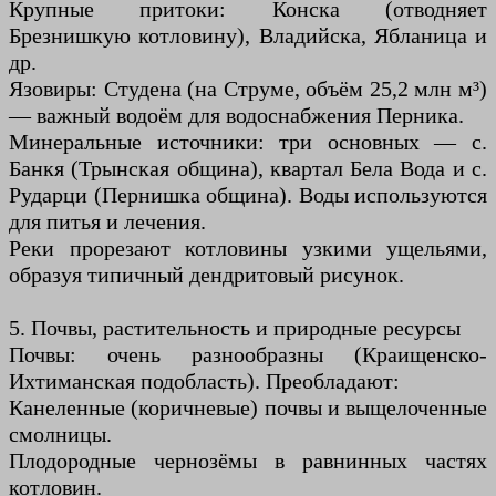
Крупные притоки: Конска (отводняет
Брезнишкую котловину), Владийска, Ябланица и
др.
Язовиры: Студена (на Струме, объём 25,2 млн м³)
— важный водоём для водоснабжения Перника.
Минеральные источники: три основных — с.
Банкя (Трынская община), квартал Бела Вода и с.
Рударци (Пернишка община). Воды используются
для питья и лечения.
Реки прорезают котловины узкими ущельями,
образуя типичный дендритовый рисунок.
5. Почвы, растительность и природные ресурсы
Почвы: очень разнообразны (Краищенско-
Ихтиманская подобласть). Преобладают:
Канеленные (коричневые) почвы и выщелоченные
смолницы.
Плодородные чернозёмы в равнинных частях
котловин.