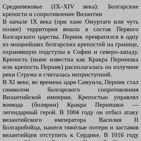
Средневековье (IX–XIV века): Болгарские
крепости и сопротивление Византии
В начале IX века (при хане Омуртаге или чуть
позже) территория вошла в состав Первого
Болгарского царства. Перник превратился в одну
из мощнейших болгарских крепостей на границе,
охранявшую подступы к Софии и северо-западу.
Крепость (ныне известна как Кракра Пернишка
или крепость Перник) располагалась на излучине
реки Струма и считалась неприступной.
В XI веке, во времена царя Самуила, Перник стал
символом болгарского сопротивления
Византийской империи. Крепостью управлял
воевода (болярин) Кракра Пернишки —
легендарный герой. В 1004 году он отбил атаку
византийского императора Василия II
Болгаробойца, нанеся тяжёлые потери и заставив
византийцев отступить к Сердике. В 1016 году