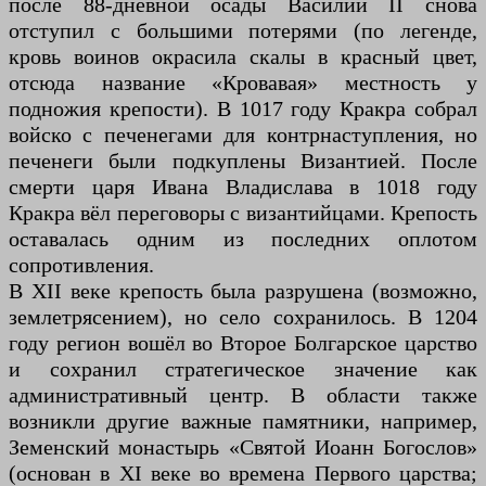
после 88-дневной осады Василий II снова
отступил с большими потерями (по легенде,
кровь воинов окрасила скалы в красный цвет,
отсюда название «Кровавая» местность у
подножия крепости). В 1017 году Кракра собрал
войско с печенегами для контрнаступления, но
печенеги были подкуплены Византией. После
смерти царя Ивана Владислава в 1018 году
Кракра вёл переговоры с византийцами. Крепость
оставалась одним из последних оплотом
сопротивления.
В XII веке крепость была разрушена (возможно,
землетрясением), но село сохранилось. В 1204
году регион вошёл во Второе Болгарское царство
и сохранил стратегическое значение как
административный центр. В области также
возникли другие важные памятники, например,
Земенский монастырь «Святой Иоанн Богослов»
(основан в XI веке во времена Первого царства;