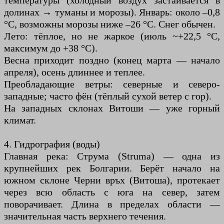
температуры (холодный воздух застаивается в
долинах → туманы и морозы). Январь: около –0,8
°C, возможны морозы ниже –26 °C. Снег обычен.
Лето: тёплое, но не жаркое (июль ~+22,5 °C,
максимум до +38 °C).
Весна приходит поздно (конец марта — начало
апреля), осень длиннее и теплее.
Преобладающие ветры: северные и северо-
западные; часто фён (тёплый сухой ветер с гор).
На западных склонах Витоши — уже горный
климат.
4. Гидрография (воды)
Главная река: Струма (Struma) — одна из
крупнейших рек Болгарии. Берёт начало на
южном склоне Черни връх (Витоша), протекает
через всю область с юга на север, затем
поворачивает. Длина в пределах области —
значительная часть верхнего течения.