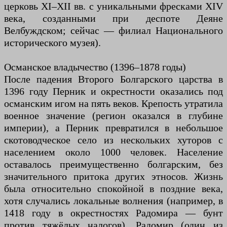
церковь XI–XII вв. с уникальными фресками XIV
века, созданными при деспоте Деяне
Велбуждском; сейчас — филиал Национального
исторического музея).
Османское владычество (1396–1878 годы)
После падения Второго Болгарского царства в
1396 году Перник и окрестности оказались под
османским игом на пять веков. Крепость утратила
военное значение (регион оказался в глубине
империи), а Перник превратился в небольшое
скотоводческое село из нескольких хуторов с
населением около 1000 человек. Население
оставалось преимущественно болгарским, без
значительного притока других этносов. Жизнь
была относительно спокойной в поздние века,
хотя случались локальные волнения (например, в
1418 году в окрестностях Радомира — бунт
против тяжёлых налогов). Радомир (один из