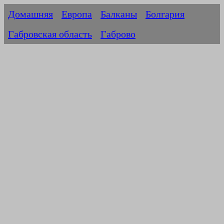
Домашняя
Европа
Балканы
Болгария
Габровская область
Габрово