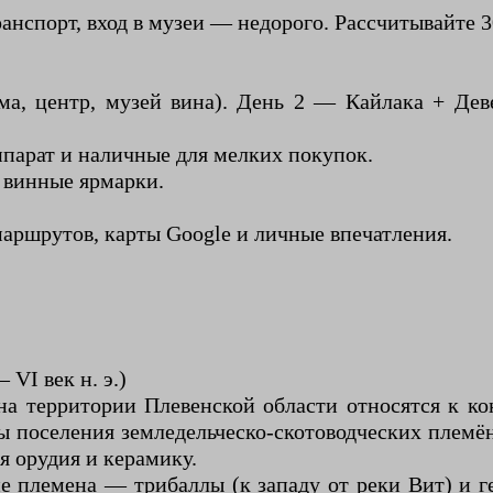
анспорт, вход в музеи — недорого. Рассчитывайте 30
а, центр, музей вина). День 2 — Кайлака + Де
ппарат и наличные для мелких покупок.
, винные ярмарки.
.
маршрутов, карты Google и личные впечатления.
 VI век н. э.)
а территории Плевенской области относятся к кон
ы поселения земледельческо-скотоводческих племё
я орудия и керамику.
 племена — трибаллы (к западу от реки Вит) и г