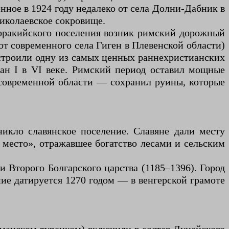
енное в 1924 году недалеко от села Долни-Дабник в
иколаевское сокровище.
е фракийского поселения возник римский дорожный
 от современного села Гиген в Плевенской области)
остроили одну из самых ценных раннехристианских
иан I в VI веке. Римский период оставил мощные
 современной области — сохранил руины, которые
никло славянское поселение. Славяне дали месту
 место», отражавшее богатство лесами и сельским
 Второго Болгарского царства (1185–1396). Город
ние датируется 1270 годом — в венгерской грамоте