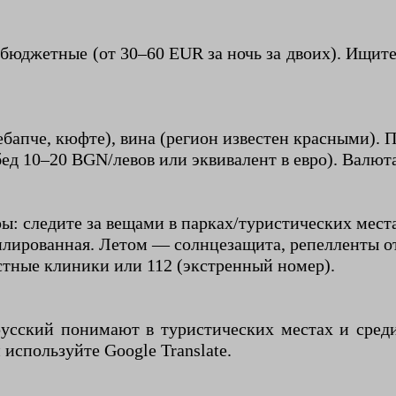
бюджетные (от 30–60 EUR за ночь за двоих). Ищит
кебапче, кюфте), вина (регион известен красными).
ед 10–20 BGN/левов или эквивалент в евро). Валюта
: следите за вещами в парках/туристических мест
илированная. Летом — солнцезащита, репелленты от
стные клиники или 112 (экстренный номер).
русский понимают в туристических местах и сред
 используйте Google Translate.