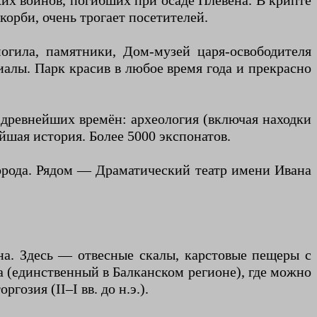
ких воинов, погибших при осаде Плевена. В крипте
корби, очень трогает посетителей.
огила, памятники, Дом-музей царя-освободителя
иалы. Парк красив в любое время года и прекрасно
 древнейших времён: археология (включая находки
йшая история. Более 5000 экспонатов.
орода. Рядом — Драматический театр имени Ивана
на. Здесь — отвесные скалы, карстовые пещеры с
а (единственный в Балканском регионе), где можно
озия (II–I вв. до н.э.).