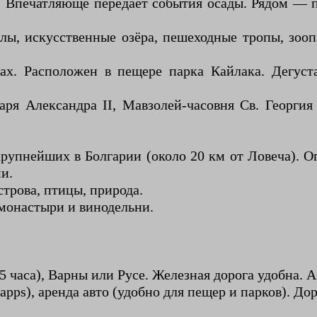
 Впечатляюще передает события осады. Рядом — 
лы, искусственные озёра, пешеходные тропы, зоо
. Расположен в пещере парка Кайлака. Дегуста
аря Александра II, Мавзолей-часовня Св. Георги
рупнейших в Болгарии (около 20 км от Ловеча). О
и.
трова, птицы, природа.
монастыри и винодельни.
,5 часа), Варны или Русе. Железная дорога удобна.
apps), аренда авто (удобно для пещер и парков). До