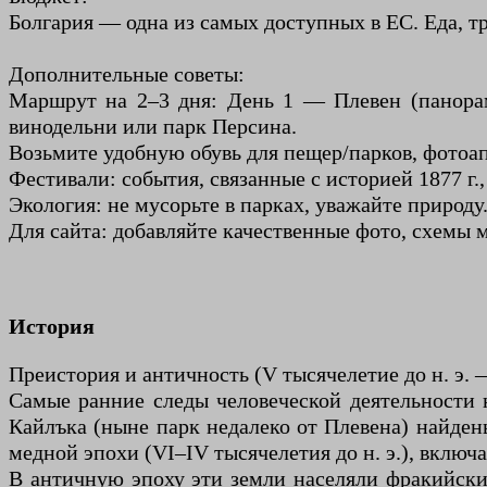
Болгария — одна из самых доступных в ЕС. Еда, тр
Дополнительные советы:
Маршрут на 2–3 дня: День 1 — Плевен (панорам
винодельни или парк Персина.
Возьмите удобную обувь для пещер/парков, фотоа
Фестивали: события, связанные с историей 1877 г.
Экология: не мусорьте в парках, уважайте природу
Для сайта: добавляйте качественные фото, схемы 
История
Преистория и античность (V тысячелетие до н. э. —
Самые ранние следы человеческой деятельности н
Кайлъка (ныне парк недалеко от Плевена) найден
медной эпохи (VI–IV тысячелетия до н. э.), включа
В античную эпоху эти земли населяли фракийские