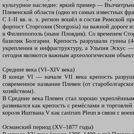
культурное наследие: яркий пример — Вълчитрънско
Плевенской области (одно из самых известных фр
С I–II вв. н. э. регион вошёл в состав Римской
форпост Сторгозия (Storgosia) на важной дороге и
в Филиппополь (ныне Пловдив). Со временем Стор
базилик Болгарии. Крепость разрушали гунны (4
укрепления и инфраструктуру, а Ульпия Эскус —
сегодня являются важным археологическим объект
Средние века (VI–XIV века)
В конце VI — начале VII века крепость разруши
современное название Плевен (от староболгарско
хозяйством).
В Средние века Плевен стал хорошо укреплённым 
развивался как крепость с ремёслами и торговлей
короля Иштвана V как castrum Pleun в связи с вое
Османский период (XV–1877 годы)