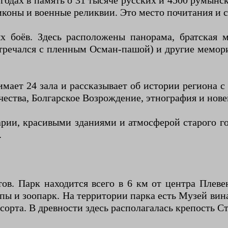
годах в память о 31 тысяче русских и 4500 румынс
коны и военные реликвии. Это место почитания и с
х боёв. Здесь расположены панорама, братская м
стречался с пленным Осман-пашой) и другие мемор
мает 24 зала и рассказывает об истории региона с
чества, Болгарское Возрождение, этнография и нове
рии, красивыми зданиями и атмосферой старого г
.
в. Парк находится всего в 6 км от центра Плеве
пы и зоопарк. На территории парка есть Музей вин
рта. В древности здесь располагалась крепость Сторг