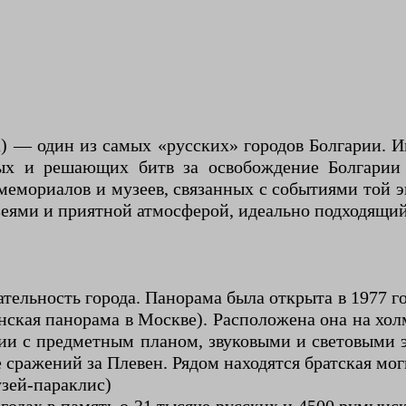
 — один из самых «русских» городов Болгарии. Им
х и решающих битв за освобождение Болгарии о
 мемориалов и музеев, связанных с событиями то
зеями и приятной атмосферой, идеально подходящий
тельность города. Панорама была открыта в 1977 г
нская панорама в Москве). Расположена она на хол
нии с предметным планом, звуковыми и световыми
е сражений за Плевен. Рядом находятся братская мо
зей-параклис)