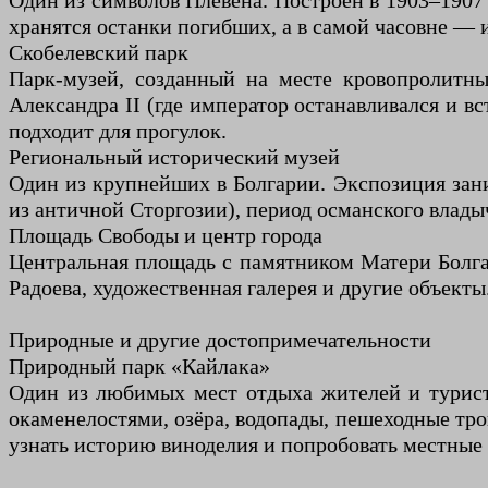
Один из символов Плевена. Построен в 1903–1907 
хранятся останки погибших, а в самой часовне — и
Скобелевский парк
Парк-музей, созданный на месте кровопролитны
Александра II (где император останавливался и в
подходит для прогулок.
Региональный исторический музей
Один из крупнейших в Болгарии. Экспозиция зани
из античной Сторгозии), период османского влады
Площадь Свободы и центр города
Центральная площадь с памятником Матери Болга
Радоева, художественная галерея и другие объекты
Природные и другие достопримечательности
Природный парк «Кайлака»
Один из любимых мест отдыха жителей и туристо
окаменелостями, озёра, водопады, пешеходные тро
узнать историю виноделия и попробовать местные со