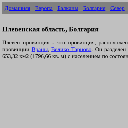
Домашняя
Европа
Балканы
Болгария
Север
Плевенская область, Болгария
Плевен провинция - это провинция, расположен
провинции
Врацы
,
Велико Тарново
. Он разделен
653,32 км2 (1796,66 кв. м) с населением по состо