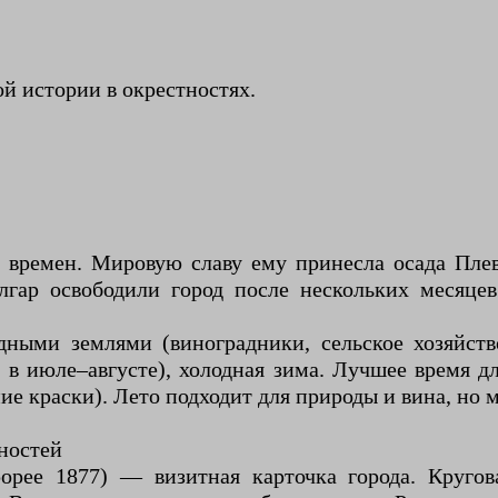
й истории в окрестностях.
х времен. Мировую славу ему принесла осада Плев
гар освободили город после нескольких месяцев
дными землями (виноградники, сельское хозяйств
 в июле–августе), холодная зима. Лучшее время 
ие краски). Лето подходит для природы и вина, но
ностей
opee 1877) — визитная карточка города. Круго