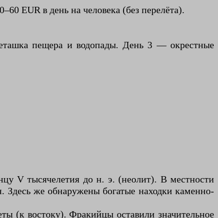
–60 EUR в день на человека (без перелёта).
веташка пещера и водопады. День 3 — окрестные
цу V тысячелетия до н. э. (неолит). В местности
н. Здесь же обнаружены богатые находки каменно-
еты (к востоку). Фракийцы оставили значительное