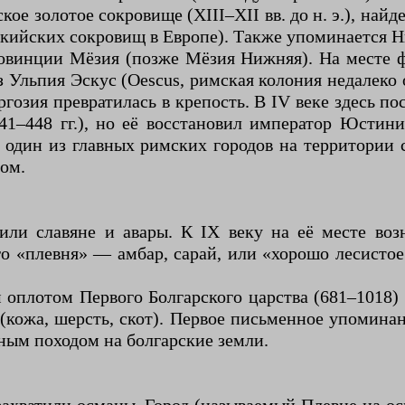
е золотое сокровище (XIII–XII вв. до н. э.), найд
акийских сокровищ в Европе). Также упоминается Н
 провинции Мёзия (позже Мёзия Нижняя). На мест
з Ульпия Эскус (Oescus, римская колония недалеко
гозия превратилась в крепость. В IV веке здесь п
41–448 гг.), но её восстановил император Юстин
 один из главных римских городов на территории
ом.
ли славяне и авары. К IX веку на её месте воз
го «плевня» — амбар, сарай, или «хорошо лесистое
оплотом Первого Болгарского царства (681–1018) и
 (кожа, шерсть, скот). Первое письменное упомина
нным походом на болгарские земли.