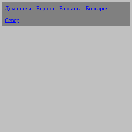
Домашняя
Европа
Балканы
Болгария
Север