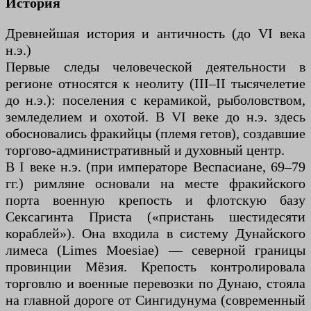
История
Древнейшая история и античность (до VI века
н.э.)
Первые следы человеческой деятельности в
регионе относятся к неолиту (III–II тысячелетие
до н.э.): поселения с керамикой, рыболовством,
земледелием и охотой. В VI веке до н.э. здесь
обосновались фракийцы (племя гетов), создавшие
торгово-административный и духовный центр.
В I веке н.э. (при императоре Веспасиане, 69–79
гг.) римляне основали на месте фракийского
порта военную крепость и флотскую базу
Сексагинта Приста («пристань шестидесяти
кораблей»). Она входила в систему Дунайского
лимеса (Limes Moesiae) — северной границы
провинции Мёзия. Крепость контролировала
торговлю и военные перевозки по Дунаю, стояла
на главной дороге от Сингидунума (современный