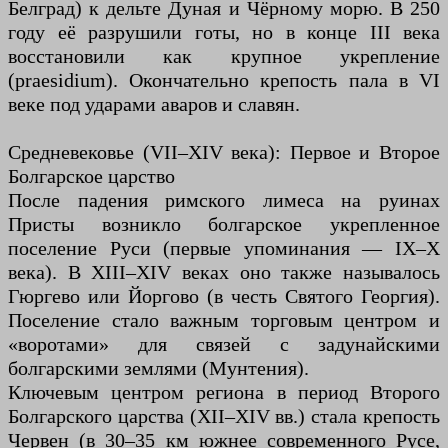
Белград) к дельте Дуная и Чёрному морю. В 250
году её разрушили готы, но в конце III века
восстановили как крупное укрепление
(praesidium). Окончательно крепость пала в VI
веке под ударами аваров и славян.
Средневековье (VII–XIV века): Первое и Второе
Болгарское царство
После падения римского лимеса на руинах
Присты возникло болгарское укрепленное
поселение Руси (первые упоминания — IX–X
века). В XIII–XIV веках оно также называлось
Гюргево или Йоргово (в честь Святого Георгия).
Поселение стало важным торговым центром и
«воротами» для связей с задунайскими
болгарскими землями (Мунтения).
Ключевым центром региона в период Второго
Болгарского царства (XII–XIV вв.) стала крепость
Червен (в 30–35 км южнее современного Русе,