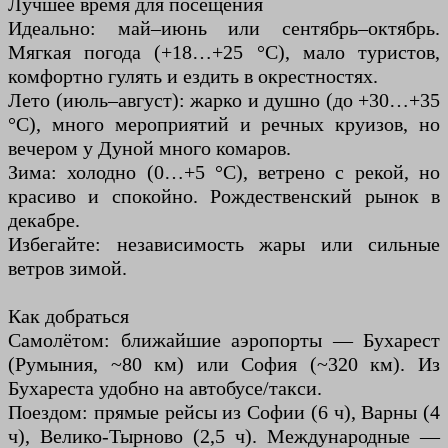
Лучшее время для посещения
Идеально: май–июнь или сентябрь–октябрь.
Мягкая погода (+18…+25 °C), мало туристов,
комфортно гулять и ездить в окрестностях.
Лето (июль–август): жарко и душно (до +30…+35
°C), много мероприятий и речных круизов, но
вечером у Дуной много комаров.
Зима: холодно (0…+5 °C), ветрено с рекой, но
красиво и спокойно. Рождественский рынок в
декабре.
Избегайте: независимость жары или сильные
ветров зимой.
Как добраться
Самолётом: ближайшие аэропорты — Бухарест
(Румыния, ~80 км) или София (~320 км). Из
Бухареста удобно на автобусе/такси.
Поездом: прямые рейсы из Софии (6 ч), Варны (4
ч), Велико-Тырново (2,5 ч). Международные —