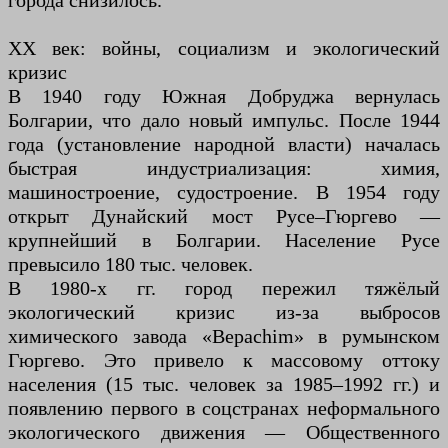
города снизилось.
XX век: войны, социализм и экологический
кризис
В 1940 году Южная Добруджа вернулась
Болгарии, что дало новый импульс. После 1944
года (установление народной власти) началась
быстрая индустриализация: химия,
машиностроение, судостроение. В 1954 году
открыт Дунайский мост Русе–Гюргево —
крупнейший в Болгарии. Население Русе
превысило 180 тыс. человек.
В 1980-х гг. город пережил тяжёлый
экологический кризис из-за выбросов
химического завода «Верachim» в румынском
Гюргево. Это привело к массовому оттоку
населения (15 тыс. человек за 1985–1992 гг.) и
появлению первого в соцстранах неформального
экологического движения — Общественного