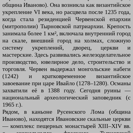
община Иваново). Она возникла как византийское
укрепление VI века, но расцвела после 1235 года,
когда стала резиденцией Червенской епархии
(митрополии) Тырновской патриархии. Крепость
занимала более 1 км², включала внутренний город
на скале, внешний город на холмах, сложную
систему укреплений, дворец, церкви и
мастерские. Здесь развивались железоделательное
производство, ювелирное дело, строительство и
торговля. Червен выдержал монгольские набеги
(1242) и кратковременное византийское
завоевание при царе Ивайло (1278–1280). Османы
захватили её в 1388 году. Сегодня руины —
национальный археологический заповедник (с
1965 г.).
Рядом, в каньоне Русенского Лома (община
Иваново), находятся Ивановские скальные церкви
— комплекс пещерных монастырей XIII–XIV вв.