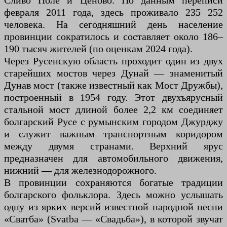
Сливо Поле и Ценово. По данным переписи
февраля 2011 года, здесь проживало 235 252
человека. На сегодняшний день население
провинции сократилось и составляет около 186–
190 тысяч жителей (по оценкам 2024 года).
Через Русенскую область проходит один из двух
старейших мостов через Дунай — знаменитый
Дунав мост (также известный как Мост Дружбы),
построенный в 1954 году. Этот двухъярусный
стальной мост длиной более 2,2 км соединяет
болгарский Русе с румынским городом Джурджу
и служит важным транспортным коридором
между двумя странами. Верхний ярус
предназначен для автомобильного движения,
нижний — для железнодорожного.
В провинции сохраняются богатые традиции
болгарского фольклора. Здесь можно услышать
одну из ярких версий известной народной песни
«Сватба» (Svatba — «Свадьба»), в которой звучат