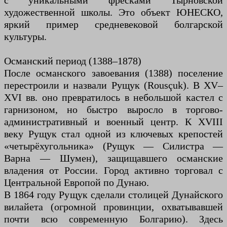
с уникальными фресками Тырновской
художественной школы. Это объект ЮНЕСКО,
яркий пример средневековой болгарской
культуры.
Османский период (1388–1878)
После османского завоевания (1388) поселение
перестроили и назвали Рущук (Rousçuk). В XV–
XVI вв. оно превратилось в небольшой кастел с
гарнизоном, но быстро выросло в торгово-
административный и военный центр. К XVIII
веку Рущук стал одной из ключевых крепостей
«четырёхугольника» (Рущук — Силистра —
Варна — Шумен), защищавшего османские
владения от России. Город активно торговал с
Центральной Европой по Дунаю.
В 1864 году Рущук сделали столицей Дунайского
вилайета (огромной провинции, охватывавшей
почти всю современную Болгарию). Здесь