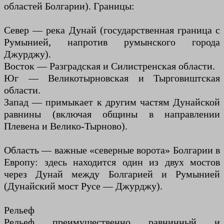
областей Болгарии). Границы:
Север — река Дунай (государственная граница с
Румынией, напротив румынского города
Джурджу).
Восток — Разградская и Силистренская области.
Юг — Великотырновская и Тырговиштская
области.
Запад — примыкает к другим частям Дунайской
равнины (включая общины в направлении
Плевена и Велико-Тырново).
Область — важные «северные ворота» Болгарии в
Европу: здесь находится один из двух мостов
через Дунай между Болгарией и Румынией
(Дунайский мост Русе — Джурджу).
Рельеф
Рельеф преимущественно равнинный и