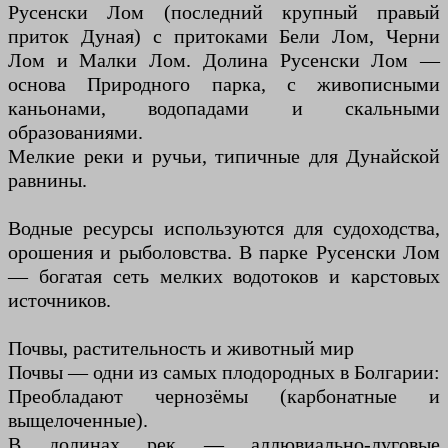
Русенски Лом (последний крупный правый
приток Дуная) с притоками Бели Лом, Черни
Лом и Малки Лом. Долина Русенски Лом —
основа Природного парка, с живописными
каньонами, водопадами и скальными
образованиями.
Мелкие реки и ручьи, типичные для Дунайской
равнины.
Водные ресурсы используются для судоходства,
орошения и рыболовства. В парке Русенски Лом
— богатая сеть мелких водотоков и карстовых
источников.
Почвы, растительность и животный мир
Почвы — одни из самых плодородных в Болгарии:
Преобладают чернозёмы (карбонатные и
выщелоченные).
В долинах рек — аллювиально-луговые