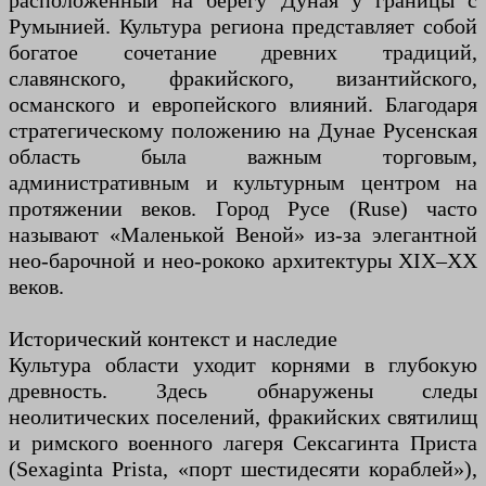
расположенный на берегу Дуная у границы с
Румынией. Культура региона представляет собой
богатое сочетание древних традиций,
славянского, фракийского, византийского,
османского и европейского влияний. Благодаря
стратегическому положению на Дунае Русенская
область была важным торговым,
административным и культурным центром на
протяжении веков. Город Русе (Ruse) часто
называют «Маленькой Веной» из-за элегантной
нео-барочной и нео-рококо архитектуры XIX–XX
веков.
Исторический контекст и наследие
Культура области уходит корнями в глубокую
древность. Здесь обнаружены следы
неолитических поселений, фракийских святилищ
и римского военного лагеря Сексагинта Приста
(Sexaginta Prista, «порт шестидесяти кораблей»),