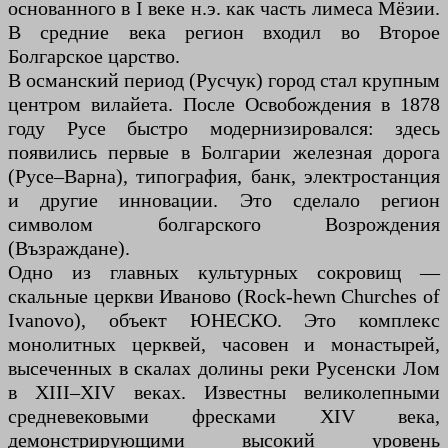
основанного в I веке н.э. как часть лимеса Мёзии.
В средние века регион входил во Второе
Болгарское царство.
В османский период (Русчук) город стал крупным
центром вилайета. После Освобождения в 1878
году Русе быстро модернизировался: здесь
появились первые в Болгарии железная дорога
(Русе–Варна), типография, банк, электростанция
и другие инновации. Это сделало регион
символом болгарского Возрождения
(Възраждане).
Одно из главных культурных сокровищ —
скальные церкви Иваново (Rock-hewn Churches of
Ivanovo), объект ЮНЕСКО. Это комплекс
монолитных церквей, часовен и монастырей,
высеченных в скалах долины реки Русенски Лом
в XIII–XIV веках. Известны великолепными
средневековыми фресками XIV века,
демонстрирующими высокий уровень