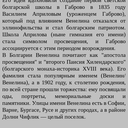
Его идеи вдохновили создание первой светской
болгарской школы в Габрово в 1835 году
Василием Априловым (уроженцем Габрово),
который под влиянием Венелина отказался от
эллинофильства и стал болгарским патриотом.
Школа Априлова (ныне гимназия его имени)
стала символом просвещения, и Габрово
ассоциируется с этим периодом возрождения.
В Болгарии Венелина почитают как "апостола
просвещения" и "второго Паисия Хилендарского"
(болгарского монаха-историка XVIII века). Его
фамилия стала популярным именем (Венелин/
Венелина), а в 1902 году, к столетию рождения,
по всей стране прошли торжества: ему посвящали
оды, портреты, мемориальные доски и
памятники. Улицы имени Венелина есть в Софии,
Варне, Бургасе, Русе и других городах, а в районе
Долни Чифлик — целый поселок.