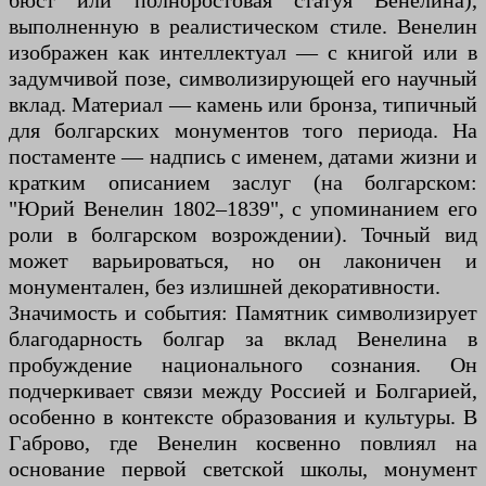
бюст или полноростовая статуя Венелина),
выполненную в реалистическом стиле. Венелин
изображен как интеллектуал — с книгой или в
задумчивой позе, символизирующей его научный
вклад. Материал — камень или бронза, типичный
для болгарских монументов того периода. На
постаменте — надпись с именем, датами жизни и
кратким описанием заслуг (на болгарском:
"Юрий Венелин 1802–1839", с упоминанием его
роли в болгарском возрождении). Точный вид
может варьироваться, но он лаконичен и
монументален, без излишней декоративности.
Значимость и события: Памятник символизирует
благодарность болгар за вклад Венелина в
пробуждение национального сознания. Он
подчеркивает связи между Россией и Болгарией,
особенно в контексте образования и культуры. В
Габрово, где Венелин косвенно повлиял на
основание первой светской школы, монумент