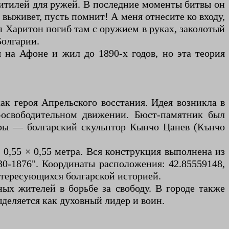
 фитилей для ружей. В последние моменты битвы он
 выживет, пусть помнит! А меня отнесите ко входу,
оп Харитон погиб там с оружием в руках, заколотый
Болгарии.
я на Афоне и жил до 1890-х годов, но эта теория
ак героя Апрельского восстания. Идея возникла в
о-освободительном движении. Бюст-памятник был
туры — болгарский скульптор Кынчо Цанев (Кънчо
 0,55 × 0,55 метра. Вся конструкция выполнена из
30-1876". Координаты расположения: 42.85559148,
нтересующихся болгарской историей.
ых жителей в борьбе за свободу. В городе также
деляется как духовный лидер и воин.