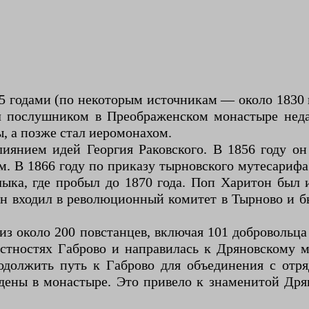
5 годами (по некоторым источникам — около 1830 
ал послушником в Преображенском монастыре неда
, а позже стал иеромонахом.
иянием идей Георгия Раковского. В 1856 году он
м. В 1866 году по приказу тырновского мутесариф
ыка, где пробыл до 1870 года. Поп Харитон был 
Он входил в революционный комитет в Тырново и б
из около 200 повстанцев, включая 101 добровольца
рестностях Габрово и направилась к Дряновскому
должить путь к Габрово для объединения с отря
дены в монастыре. Это привело к знаменитой Дря