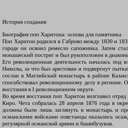
История создания
Биография поп Харитона: основа для памятника
Поп Харитон родился в Габрово между 1830 и 183
городе он освоил ремесло сапожника. Затем ст
монашеский постриг и был рукоположен в диаконы
Его революционная деятельность началась под вл
Николы, за что был арестован и подвергнут пытка
сослан в Маглийский монастырь в районе Казанл
способствовал революционному делу в регионе. 
восстания в I революционном округе.
Во время восстания поп Харитон возглавил отряд 
Киро. Чета собралась 28 апреля 1876 года в ок
должны были лишь заглянуть в монастырь и про
османскими войсками повстанцы оказались осаж
регулярной османской армии и башибузуков.