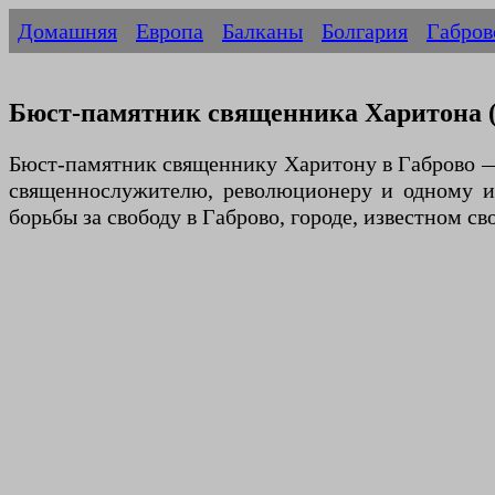
Домашняя
Европа
Балканы
Болгария
Габров
Бюст-памятник священника Харитона (
Бюст-памятник священнику Харитону в Габрово —
священнослужителю, революционеру и одному из
борьбы за свободу в Габрово, городе, известном с