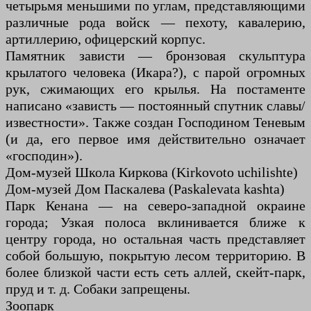
четырьмя меньшими по углам, представляющими
различные рода войск — пехоту, кавалерию,
артиллерию, офицерский корпус.
Памятник зависти — бронзовая скульптура
крылатого человека (Икара?), с парой огромных
рук, сжимающих его крылья. На постаменте
написано «зависть — постоянный спутник славы/
известности». Также создан Господином Теневым
(и да, его первое имя действительно означает
«господин»).
Дом-музей Школа Киркова (Kirkovoto uchilishte)
Дом-музей Дом Паскалева (Paskalevata kashta)
Парк Кенана — на северо-западной окраине
города; Узкая полоса вклинивается ближе к
центру города, но остальная часть представляет
собой большую, покрытую лесом территорию. В
более близкой части есть сеть аллей, скейт-парк,
пруд и т. д. Собаки запрещены.
Зоопарк