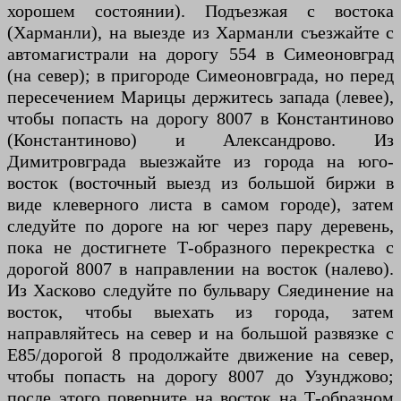
хорошем состоянии). Подъезжая с востока
(Харманли), на выезде из Харманли съезжайте с
автомагистрали на дорогу 554 в Симеоновград
(на север); в пригороде Симеоновграда, но перед
пересечением Марицы держитесь запада (левее),
чтобы попасть на дорогу 8007 в Константиново
(Константиново) и Александрово. Из
Димитровграда выезжайте из города на юго-
восток (восточный выезд из большой биржи в
виде клеверного листа в самом городе), затем
следуйте по дороге на юг через пару деревень,
пока не достигнете Т-образного перекрестка с
дорогой 8007 в направлении на восток (налево).
Из Хасково следуйте по бульвару Сяединение на
восток, чтобы выехать из города, затем
направляйтесь на север и на большой развязке с
E85/дорогой 8 продолжайте движение на север,
чтобы попасть на дорогу 8007 до Узунджово;
после этого поверните на восток на Т-образном