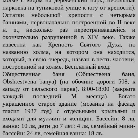
холме с видом на деревенский парк; небольшая
парковка на тупиковой улице к югу от крепости).
Остатки небольшой крепости с четырьмя
башнями, первоначально построенной во II веке
н. э., несколько раз перестраивавшейся и
окончательно разрушенной в XIV веке. Также
известна как Крепость Святого Духа, по
названию холма, на котором она находится,
который, в свою очередь, назван в честь часовни,
построенной на холме. Бесплатный вход.
Общественная баня (Обществена баня,
Obshtestvena banya) (на обочине дороги 508, к
западу от сельского парка). 8:00-18:00 (закрыта
каждый последний М месяца). Богато
украшенное старое здание (мозаика на фасаде
гласит 1937 год) с отдельными крыльями и
входами для мужчин и женщин. Бассейн: 8 лв,
ванна: 10 лв, дети до 7 лет: 4 лв, семейный мини-
бассейн: 24 лв, семейная ванна: 18 лв.