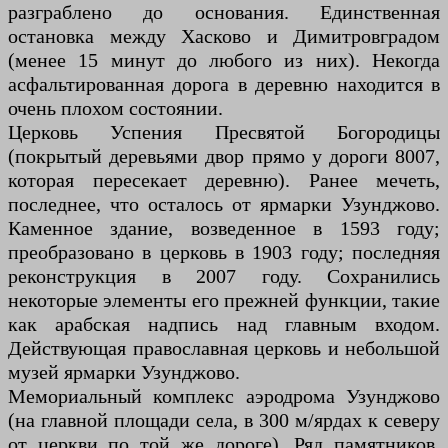
разграблено до основания. Единственная
остановка между Хасково и Димитровградом
(менее 15 минут до любого из них). Некогда
асфальтированная дорога в деревню находится в
очень плохом состоянии.
Церковь Успения Пресвятой Богородицы
(покрытый деревьями двор прямо у дороги 8007,
которая пересекает деревню). Ранее мечеть,
последнее, что осталось от ярмарки Узунджово.
Каменное здание, возведенное в 1593 году;
преобразовано в церковь в 1903 году; последняя
реконструкция в 2007 году. Сохранились
некоторые элементы его прежней функции, такие
как арабская надпись над главным входом.
Действующая православная церковь и небольшой
музей ярмарки Узунджово.
Мемориальный комплекс аэродрома Узунджово
(на главной площади села, в 300 м/ярдах к северу
от церкви по той же дороге). Ряд памятников,