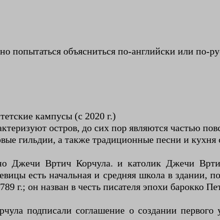
но попытаться объясниться по-английски или по-рус
тетские кампусы (с 2020 г.)
актеризуют остров, до сих пор являются частью пов
вые гильдии, а также традиционные песни и кухня 
енно Джечи Вртич Корчула. и католик Джечи Вр
вицы есть начальная и средняя школа в здании, по
1789 г.; он назван в честь писателя эпохи барокко П
рчула подписали соглашение о создании первого у