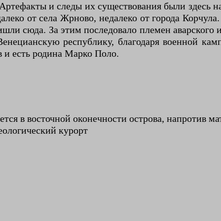
 Артефакты и следы их существования были здесь н
алеко от села Жрново, недалеко от города Корчула.
шли сюда. За этим последовало племен аварского и
Венецианскую республику, благодаря военной кам
в и есть родина Марко Поло.
ается в восточной оконечности острова, напротив м
неологический курорт