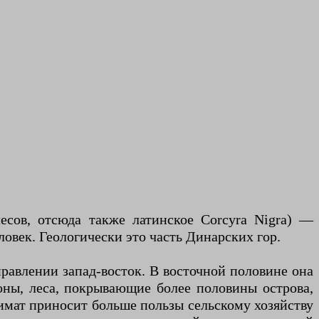
лесов, отсюда также латинское Corcyra Nigra) —
овек. Геологически это часть Динарских гор.
правлении запад-восток. В восточной половине она
роны, леса, покрывающие более половины острова,
лимат приносит больше пользы сельскому хозяйству