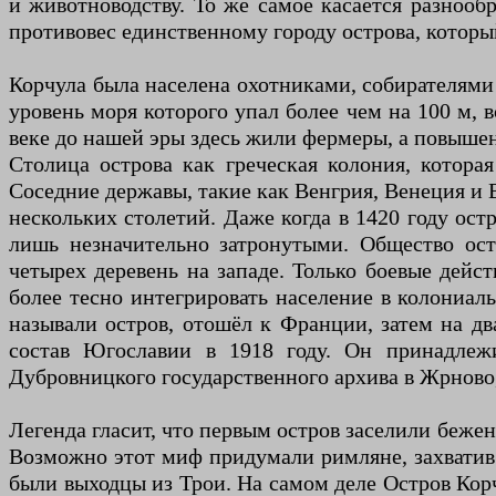
и животноводству. То же самое касается разнооб
противовес единственному городу острова, котор
Корчула была населена охотниками, собирателями 
уровень моря которого упал более чем на 100 м, 
веке до нашей эры здесь жили фермеры, а повышени
Столица острова как греческая колония, котор
Соседние державы, такие как Венгрия, Венеция и 
нескольких столетий. Даже когда в 1420 году ос
лишь незначительно затронутыми. Общество ос
четырех деревень на западе. Только боевые дей
более тесно интегрировать население в колониаль
называли остров, отошёл к Франции, затем на дв
состав Югославии в 1918 году. Он принадлеж
Дубровницкого государственного архива в Жрново, 
Легенда гласит, что первым остров заселили беже
Возможно этот миф придумали римляне, захватив О
были выходцы из Трои. На самом деле Остров Корч