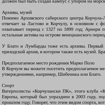
должен был быть создан кампус с упором на морск
Архивы, музей
Помимо Архивского сабирского центра Корчула-Л
отвечает за Ластово и Корчулу, в основном с 
охватывает период с 1327 по 1899 год; Арнери п
остальные активы на острове венецианского перио
У Блато и Лумбарды тоже есть архивы. Первый п
приходской архив, в котором также есть музей. Б
Предполагаемое место рождения Марко Поло
В Корчуле вы можете посетить предполагаемое м
утверждениями, например, Шибеника или Блато.
Спорт
Ватерполисты «Корчулански ПК», этого клуба «К
Европы, который был упразднен в 2003 году, по
прошлом году. Говорят, что этим видом спорта, ко