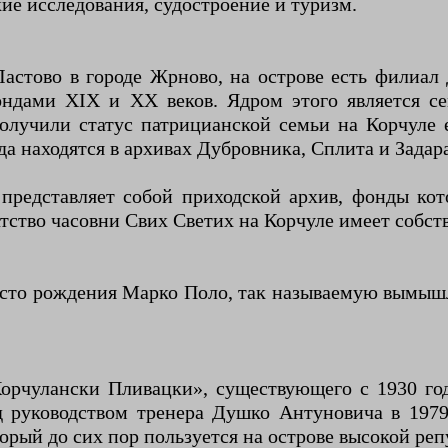
ие исследования, судостроение и туризм.
астово в городе Жрново, на острове есть филиал 
фондами XIX и XX веков. Ядром этого является с
олучили статус патрицианской семьи на Корчуле 
да находятся в архивах Дубровника, Сплита и Задар
редставляет собой приходской архив, фонды кото
ратство часовни Свих Светих на Корчуле имеет собс
есто рождения Марко Поло, так называемую вымыш
орчулански Пливацки», существующего с 1930 год
д руководством тренера Душко Антуновича в 197
торый до сих пор пользуется на острове высокой реп