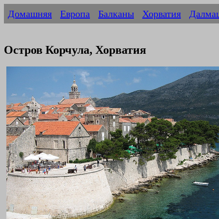
Домашняя
Европа
Балканы
Хорватия
Далма
Остров Корчула, Хорватия