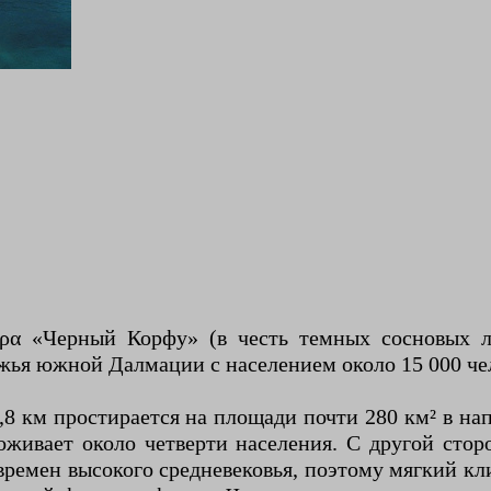
κυρα «Черный Корфу» (в честь темных сосновых 
жья южной Далмации с населением около 15 000 чел
8 км простирается на площади почти 280 км² в на
роживает около четверти населения. С другой сто
времен высокого средневековья, поэтому мягкий к