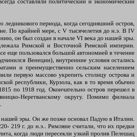
 всегда составляли политический и экономический
о ледникового периода, когда сегодняшний остров,
е. По крайней мере, с V тысячелетия до н.э. В IV
нию, он был создан в начале VI века до нашей эры.
адлежала Римской и Восточной Римской империи.
все еще пользовался большой автономией в течение
одчинился Венеции), внутренние условия остались
ратами и преимущественно сельским населением
вили первую массово укрепить столицу острова и
нской республики, Курзола, как в то время обычно
1815 по 1918 год. Окончательно остров перешел в
вницко-Неретванскому округу. Помимо филиала
.
о нашей эры. Он же позже основал Падую в Италии.
- 219 г. до н.э.. Римляне считали, что их предки
олита, когда люди пересекли узкий пролив Пелешац