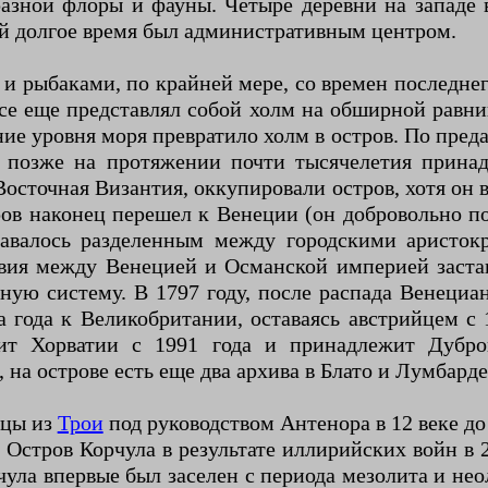
разной флоры и фауны. Четыре деревни на западе
ый долгое время был административным центром.
и рыбаками, по крайней мере, со времен последнег
все еще представлял собой холм на обширной равнин
е уровня моря превратило холм в остров. По преда
ая позже на протяжении почти тысячелетия прин
Восточная Византия, оккупировали остров, хотя он 
тров наконец перешел к Венеции (он добровольно п
тавалось разделенным между городскими аристок
ствия между Венецией и Османской империей заста
ную систему. В 1797 году, после распада Венециа
а года к Великобритании, оставаясь австрийцем с 
ит Хорватии с 1991 года и принадлежит Дубро
на острове есть еще два архива в Блато и Лумбарде
нцы из
Трои
под руководством Антенора в 12 веке д
стров Корчула в результате иллирийских войн в 220
ула впервые был заселен с периода мезолита и не