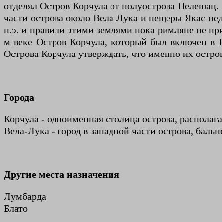
отделял Остров Корчула от полуострова Пелешац.
части острова около Вела Лука и пещеры Якас нед
н.э. и правили этими землями пока римляне не при
м веке Остров Корчула, который был включен в 
Острова Корчула утверждать, что именно их остро
Города
Корчула - одноименная столица острова, располаг
Вела-Лука - город в западной части острова, баль
Другие места назначения
Лумбарда
Блато