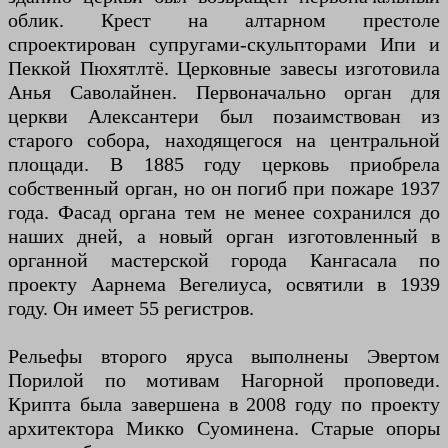
облик. Крест на алтарном престоле
спроектирован супругами-скульпторами Ипи и
Пеккой Пюхятлтё. Церковные завесы изготовила
Анья Саволайнен. Первоначально орган для
церкви Алексантери был позаимствован из
старого собора, находящегося на центральной
площади. В 1885 году церковь приобрела
собственный орган, но он погиб при пожаре 1937
года. Фасад органа тем не менее сохранился до
наших дней, а новый орган изготовленный в
органной мастерской города Кангасала по
проекту Аарнема Вегелиуса, освятили в 1939
году. Он имеет 55 регистров.
Рельефы второго яруса выполнены Эвертом
Порилой по мотивам Нагорной проповеди.
Крипта была завершена в 2008 году по проекту
архитектора Микко Суоминена. Старые опоры