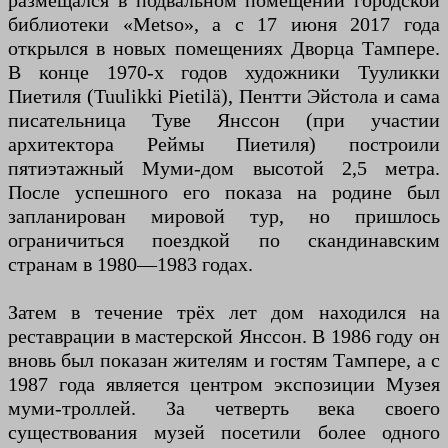
размещался в подвальном помещении городской
библиотеки «Metso», а с 17 июня 2017 года
открылся в новых помещениях Дворца Тампере.
В конце 1970-х годов художники Тууликки
Пиетиля (Tuulikki Pietilä), Пентти Эйстола и сама
писательница Туве Янссон (при участии
архитектора Реймы Пиетиля) построили
пятиэтажный Муми-дом высотой 2,5 метра.
После успешного его показа на родине был
запланирован мировой тур, но пришлось
ограничиться поездкой по скандинавским
странам в 1980—1983 годах.
Затем в течение трёх лет дом находился на
реставрации в мастерской Янссон. В 1986 году он
вновь был показан жителям и гостям Тампере, а с
1987 года является центром экспозиции Музея
муми-троллей. За четверть века своего
существования музей посетили более одного