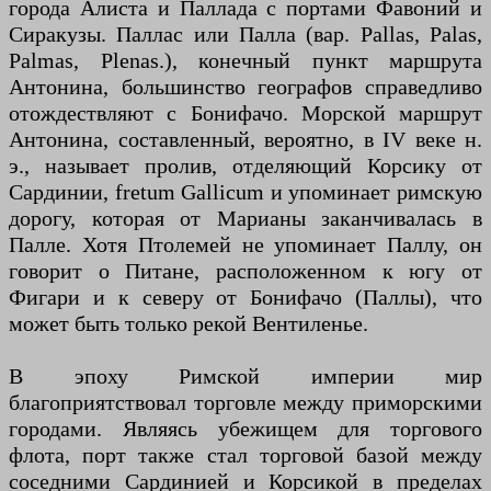
города Алиста и Паллада с портами Фавоний и
Сиракузы. Паллас или Палла (вар. Pallas, Palas,
Palmas, Plenas.), конечный пункт маршрута
Антонина, большинство географов справедливо
отождествляют с Бонифачо. Морской маршрут
Антонина, составленный, вероятно, в IV веке н.
э., называет пролив, отделяющий Корсику от
Сардинии, fretum Gallicum и упоминает римскую
дорогу, которая от Марианы заканчивалась в
Палле. Хотя Птолемей не упоминает Паллу, он
говорит о Питане, расположенном к югу от
Фигари и к северу от Бонифачо (Паллы), что
может быть только рекой Вентиленье.
В эпоху Римской империи мир
благоприятствовал торговле между приморскими
городами. Являясь убежищем для торгового
флота, порт также стал торговой базой между
соседними Сардинией и Корсикой в ​​пределах