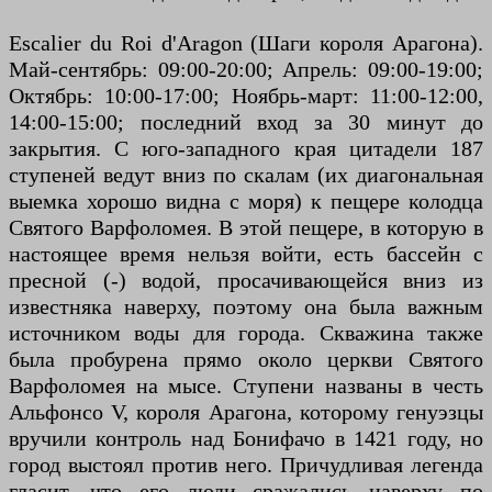
Escalier du Roi d'Aragon (Шаги короля Арагона).
Май-сентябрь: 09:00-20:00; Апрель: 09:00-19:00;
Октябрь: 10:00-17:00; Ноябрь-март: 11:00-12:00,
14:00-15:00; последний вход за 30 минут до
закрытия. С юго-западного края цитадели 187
ступеней ведут вниз по скалам (их диагональная
выемка хорошо видна с моря) к пещере колодца
Святого Варфоломея. В этой пещере, в которую в
настоящее время нельзя войти, есть бассейн с
пресной (-) водой, просачивающейся вниз из
известняка наверху, поэтому она была важным
источником воды для города. Скважина также
была пробурена прямо около церкви Святого
Варфоломея на мысе. Ступени названы в честь
Альфонсо V, короля Арагона, которому генуэзцы
вручили контроль над Бонифачо в 1421 году, но
город выстоял против него. Причудливая легенда
гласит, что его люди сражались наверху по