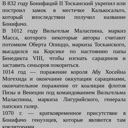
В 832 году Бонифаций II Тосканский укрепил или
построил замок в местечке Калькосальто,
который впоследствии получил название
Бонифачо.
В 1012 году Вильгельм Маласпина, маркиз
Масса, которого некоторые авторы считают
потомком Оберта Опиццо, маркиза Тосканского,
высадился на Корсике по настоянию папы
Бенедикта VIII, чтобы изгнать сарацинов и
заставить сеньоров покориться.
1014 год — поражение короля Абу Хосейна
Могехида и окончание оккупации сарацинами,
окончательное поражение от коалиции флотов
Пизы и Венеции под командованием Вильгельма
Маласпины, маркиза Лигурийского, генерала
папских галер.
1070 г. — кратковременное присутствие в
Бонифачо генуэзцев, которые являются там
кредиторами.