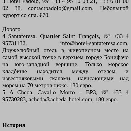
3 Hotel Padolo, ☏ +33 4 95 10 08 21, +33 6 81 00
02 38, contactpadolo@gmail.com. Небольшой
курорт со спа. €70.
Дорого
4 Santateresa, Quartier Saint François, ☏ +33 4
95731132, info@hotel-santateresa.com.
Дружелюбный отель в живописном месте на
самой высокой точке в верхнем городе Бонифачо
на юго-западной вершине. Только морское
кладбище находится между отелем и
известняковыми скалами, нависающими над
морем на 70 метров ниже. 130 евро.
5 A Cheda, Cavallo Morto – BP3, ☏ +33 4
95730283, acheda@acheda-hotel.com. 180 евро.
История