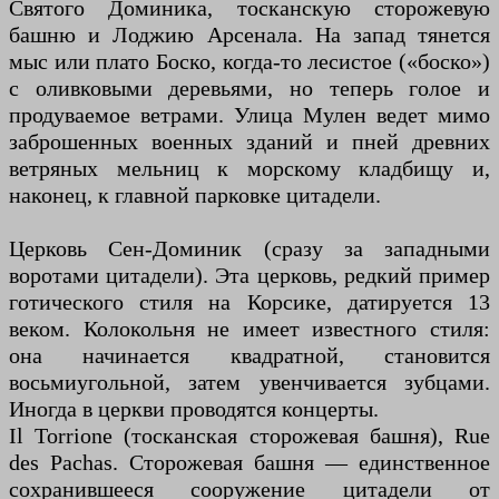
Святого Доминика, тосканскую сторожевую
башню и Лоджию Арсенала. На запад тянется
мыс или плато Боско, когда-то лесистое («боско»)
с оливковыми деревьями, но теперь голое и
продуваемое ветрами. Улица Мулен ведет мимо
заброшенных военных зданий и пней древних
ветряных мельниц к морскому кладбищу и,
наконец, к главной парковке цитадели.
Церковь Сен-Доминик (сразу за западными
воротами цитадели). Эта церковь, редкий пример
готического стиля на Корсике, датируется 13
веком. Колокольня не имеет известного стиля:
она начинается квадратной, становится
восьмиугольной, затем увенчивается зубцами.
Иногда в церкви проводятся концерты.
Il Torrione (тосканская сторожевая башня), Rue
des Pachas. Сторожевая башня — единственное
сохранившееся сооружение цитадели от