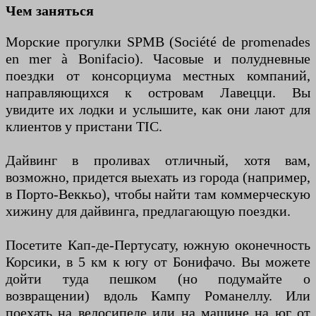
Чем заняться
Морские прогулки SPMB (Société de promenades
en mer à Bonifacio). Часовые и полудневные
поездки от консорциума местных компаний,
направляющихся к островам Лавецци. Вы
увидите их лодки и услышите, как они лают для
клиентов у пристани TIC.
Дайвинг в проливах отличный, хотя вам,
возможно, придется выехать из города (например,
в Порто-Веккьо), чтобы найти там коммерческую
хижину для дайвинга, предлагающую поездки.
Посетите Кап-де-Пертусату, южную оконечность
Корсики, в 5 км к югу от Бонифачо. Вы можете
дойти туда пешком (но подумайте о
возвращении) вдоль Кампу Романеллу. Или
поехать на велосипеде или на машине на юг от