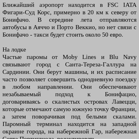
Ближайший аэропорт находится в FSC IATA
Фигари-Суд Корс, примерно в 20 км к северу от
Бонифачо. В середине лета отправляются
автобусы в Аяччо и Порто Веккио, но нет связи с
Бонифачо - такси будет стоить около 50 евро.
На лодке
Частые паромы от Moby Lines и Blu Navy
связывают город с Санта-Тереза-Галлура на
Сардинии. Они берут машины, и их расписание
часто позволяет совершить однодневную поездку
в любом направлении. Они обеспечивают
незабываемый подход к Бонифацио,
договариваясь о скалистых островах Лавецци,
которые отмечают самую южную точку Франции,
а затем поворачивая под белыми скалами.
Паромный терминал находится на западной
окраине города, на набережной Гар, набережная
Сотта Портиглиола. редактировать