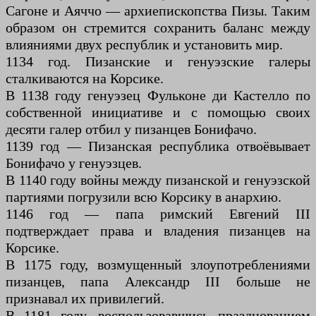
Сагоне и Аяччо — архиепископства Пизы. Таким
образом он стремится сохранить баланс между
влияниями двух республик и установить мир.
1134 год. Пизанские и генуэзские галеры
сталкиваются на Корсике.
В 1138 году генуэзец Фульконе ди Кастелло по
собственной инициативе и с помощью своих
десяти галер отбил у пизанцев Бонифачо.
1139 год — Пизанская республика отвоёвывает
Бонифачо у генуэзцев.
В 1140 году войны между пизанской и генуэзской
партиями погрузили всю Корсику в анархию.
1146 год — папа римский Евгений III
подтверждает права и владения пизанцев на
Корсике.
В 1175 году, возмущенный злоупотреблениями
пизанцев, папа Александр III больше не
признавал их привилегий.
В 1181 году, воспользовавшись празднованием