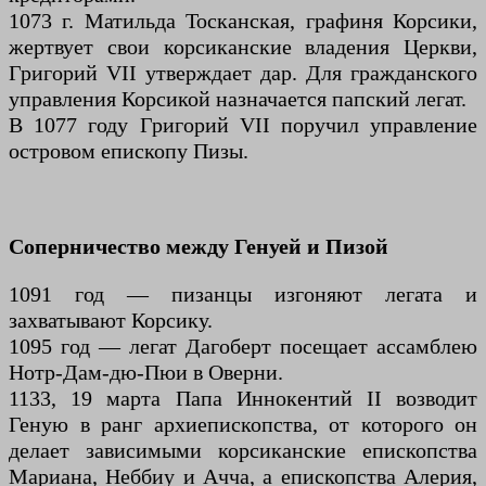
1073 г. Матильда Тосканская, графиня Корсики,
жертвует свои корсиканские владения Церкви,
Григорий VII утверждает дар. Для гражданского
управления Корсикой назначается папский легат.
В 1077 году Григорий VII поручил управление
островом епископу Пизы.
Соперничество между Генуей и Пизой
1091 год — пизанцы изгоняют легата и
захватывают Корсику.
1095 год — легат Дагоберт посещает ассамблею
Нотр-Дам-дю-Пюи в Оверни.
1133, 19 марта Папа Иннокентий II возводит
Геную в ранг архиепископства, от которого он
делает зависимыми корсиканские епископства
Мариана, Неббиу и Ачча, а епископства Алерия,