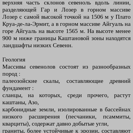
верхняя часть склонов севеноль вдоль линии,
разделяющей Гар и Лозер в горном массиве
Лозер с самой высокой точкой на 1506 м у Плато
Круа-де-ла-Эрмит, а в горном массиве Айгуаль на
горе Айгуаль на высоте 1565 м. На высоте менее
900 м ниже границы Каштановой зоны находятся
ландшафты низких Севенн.
Геология
Массивы севенолов состоят из разнообразных
пород :
палеозойские скалы, составляющие древний
фундамент :
сланцы, на которых, среди прочего, растут
каштаны, Азо,
карбонидные земли, изолированные в бассейнах
низкого расширения (песчаники, псаммиты,
кварциты), содержат давно добытые угли,
граниты, более устойчивые к эрозии, составляют