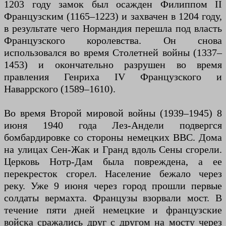
1203 году замок был осажден Филиппом II
Французским (1165–1223) и захвачен в 1204 году,
в результате чего Нормандия перешла под власть
Французского королевства. Он снова
использовался во время Столетней войны (1337–
1453) и окончательно разрушен во время
правления Генриха IV Французского и
Наваррского (1589–1610).
Во время Второй мировой войны (1939–1945) 8
июня 1940 года Лез-Андели подвергся
бомбардировке со стороны немецких ВВС. Дома
на улицах Сен-Жак и Гранд вдоль Сены сгорели.
Церковь Нотр-Дам была повреждена, а ее
перекресток сгорел. Население бежало через
реку. Уже 9 июня через город прошли первые
солдаты вермахта. Французы взорвали мост. В
течение пяти дней немецкие и французские
войска сражались друг с другом на мосту через