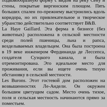
подковообразную форму с видом на реку Сену и
стены, покрытые виргинским плющом. Пять
больших спален по-прежнему выстроились вдоль
коридора, но их привлекательное и творческое
убранство действительно соответствует B&B.
La Haye Gaillard. Эта ферма в бизнесе (без
животных) расположена в сельской местности
среди полей пшеницы, льна и рапса,
возделываемых владельцем. Она была построена
в 19 веке инженером Фердинанда де Лессепса,
создателя Суэцкого канала, и была
отремонтирована. Это идеальное место для
проживания, если вы ищете очень тихую
обстановку в сельской местности.
Les Burons. Этот гостевой дом расположен на
возвышенностях Ле-Андели. Он окружен
большим цветущим садом. Место очень тихое,
поля и сельская местность начинаются прямо за
поместьем.