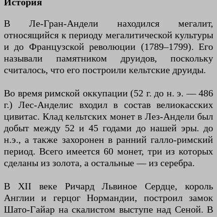
История
В Ле-Гран-Андели находился мегалит,
относящийся к периоду мегалитической культуры
и до Французской революции (1789–1799). Его
называли памятником друидов, поскольку
считалось, что его построили кельтские друиды.
Во время римской оккупации (52 г. до н. э. — 486
г.) Лес-Анделис входил в состав велиокасских
цивитас. Клад кельтских монет в Лез-Андели был
добыт между 52 и 45 годами до нашей эры. до
н.э., а также захоронен в ранний галло-римский
период. Всего имеется 60 монет, три из которых
сделаны из золота, а остальные — из серебра.
В XII веке Ричард Львиное Сердце, король
Англии и герцог Нормандии, построил замок
Шато-Гайар на скалистом выступе над Сеной. В